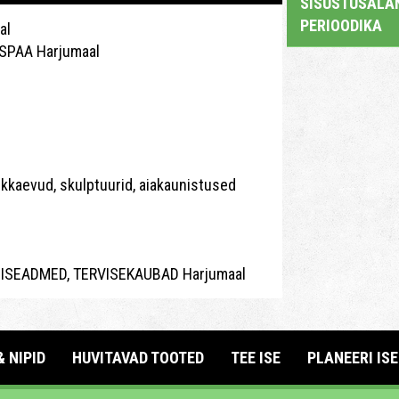
SISUSTUSALAN
PERIOODIKA
al
SPAA Harjumaal
kkaevud, skulptuurid, aiakaunistused
SEADMED, TERVISEKAUBAD Harjumaal
& NIPID
HUVITAVAD TOOTED
TEE ISE
PLANEERI ISE