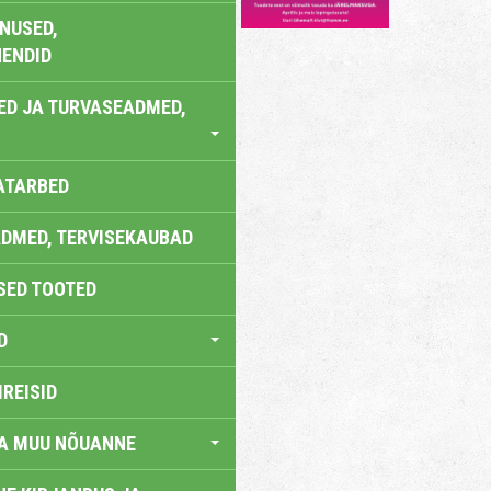
NUSED,
ENDID
ED JA TURVASEADMED,
ATARBED
DMED, TERVISEKAUBAD
SED TOOTED
D
IREISID
JA MUU NÕUANNE