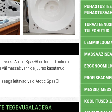
PUHASTUSTEE
PUHASTUSVAH
TURVATEENUS
TULEOHUTUS
LEMMIKLOOM
MASSAAZISEA
vatiivsus. Arctic Spas® on loonud mitmeid
ERGONOOMILI
em välimassaživannide juures kasutanud.
PROFISEADME
a seega leitavad vaid Arctic Spas®
MESSID, MESS
KOOLITUSED 
STE TEGEVUSALADEGA