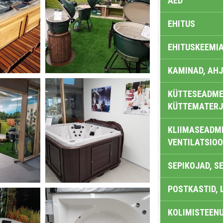
AED
EHITUS
EHITUSKEEMI
KAMINAD, AHJ
KÜTTESEADMED
KÜTTEMATERJ
KLIIMASEADME
VENTILATSIO
SEPIKOJAD, S
POSTKASTID, 
KOLIMISTEEN