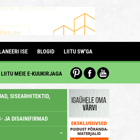
LANEERI ISE
BLOGID
LIITU SW'GA
LIITU MEIE E-KUUKIRJAGA
AD, SISEARHITEKTID,
- JA DISAINIFIRMAD