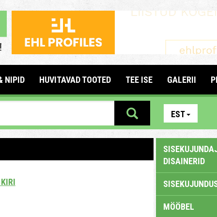
& NIPID
HUVITAVAD TOOTED
TEE ISE
GALERII
P
EST
SISEKUJUNDAJ
DISAINERID
KIRI
SISEKUJUNDUS
MÖÖBEL