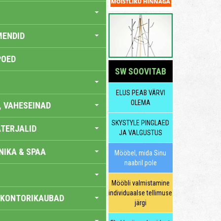
MENDID
POED
SW SOOVITAB
ELUS PEAB VÄRVI
OLEMA
, VAHESEINAD
SKYSTYLE PINGLAED
TERJALID
JA VALGUSTUS
IKA & SPAA
Mööbel, mida Sinu
naabril pole
Mööbli valmistamine
individuaalse tellimuse
 KONTORIKAUBAD
järgi