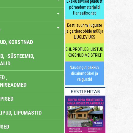
Eksklusiivsed puidust
põrandamaterjalid
Hansafloorist
Eesti suurim liuguste
A
ja garderoobide müüja
LIUGLEV UKS
UD, KORSTNAD
EHL PROFILES, LIISTUD
, -SÜSTEEMID,
KOGENUD MEISTRILT
ALID
Naudingut pakkuv
disainmööbel ja
D ,
valgustid
ONISEADMED
EPISED
LIPUD, LIPUMASTID
USED