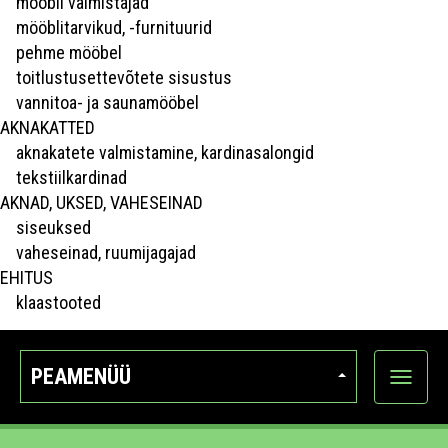
mööbli valmistajad
mööblitarvikud, -furnituurid
pehme mööbel
toitlustusettevõtete sisustus
vannitoa- ja saunamööbel
AKNAKATTED
aknakatete valmistamine, kardinasalongid
tekstiilkardinad
AKNAD, UKSED, VAHESEINAD
siseuksed
vaheseinad, ruumijagajad
EHITUS
klaastooted
PEAMENÜÜ
Ava
kategoo