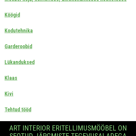
Köögid
Kodutehnika
Garderoobid
Lükanduksed
Klaas
Kivi
Tehtud tööd
ART INTERIOR ERITELLIMUSMÖÖBEL ON
SEOTUD JÄRGMISTE TEGEVUSALADEGA