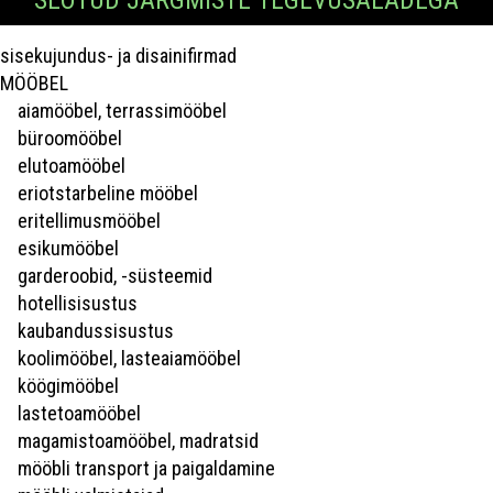
sisekujundus- ja disainifirmad
MÖÖBEL
aiamööbel, terrassimööbel
büroomööbel
elutoamööbel
eriotstarbeline mööbel
eritellimusmööbel
esikumööbel
garderoobid, -süsteemid
hotellisisustus
kaubandussisustus
koolimööbel, lasteaiamööbel
köögimööbel
lastetoamööbel
magamistoamööbel, madratsid
mööbli transport ja paigaldamine