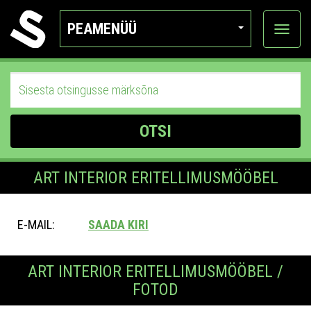
PEAMENÜÜ
Ava
katego
OTSI
ART INTERIOR ERITELLIMUSMÖÖBEL
E-MAIL:
SAADA KIRI
ART INTERIOR ERITELLIMUSMÖÖBEL /
FOTOD