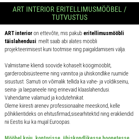
ART INTERIOR ERITELLIMUSMÖÖBEL /
TUTVUSTUS
ART interior
on ettevõte, mis pakub
eritellimusmööbli
täislahendusi
: meilt saab abi alates mööbli
projekteerimisest kuni tootmise ning paigaldamiseni välja.
Valmistame kliendi soovide kohaselt köögimööblit,
garderoobisüsteeme ning vannitoa ja ühiskondlike ruumide
sisustust. Samuti on võimalik tellida ka vahe- ja voldikseinu,
seina- ja laepaneele ning erinevaid klaaslahendusi.
Vahendame valamuid ja kodutehnikat.
Oleme kiiresti arenev professionaalne meeskond, kelle
põhiklientideks on ehitusfirmad,sisearhitektid ning erakliendid
nii Eestis kui ka mujal Euroopas.
Mööbel koju, kontorisse, ühiskondlikesse hoonetesse