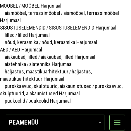
MÖÖBEL
MÖÖBEL Harjumaal
/
aiamööbel, terrassimööbel
aiamööbel, terrassimööbel
/
Harjumaal
SISUSTUSELEMENDID
SISUSTUSELEMENDID Harjumaal
/
lilled
lilled Harjumaal
/
nõud, keraamika
nõud, keraamika Harjumaal
/
AED
AED Harjumaal
/
aiakaubad, lilled
aiakaubad, lilled Harjumaal
/
aiatehnika
aiatehnika Harjumaal
/
haljastus, maastikuarhitektuur
haljastus,
/
maastikuarhitektuur Harjumaal
purskkaevud, skulptuurid, aiakaunistused
purskkaevud,
/
skulptuurid, aiakaunistused Harjumaal
puukoolid
puukoolid Harjumaal
/
PEAMENÜÜ
Ava
kategoo