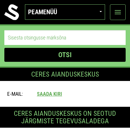
PEAMENÜÜ
Ava
katego
OTSI
CERES AIANDUSKESKUS
E-MAIL:
SAADA KIRI
CERES AIANDUSKESKUS ON SEOTUD
JÄRGMISTE TEGEVUSALADEGA