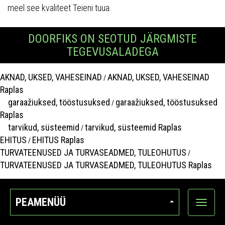
meel see kvaliteet Teieni tuua.
DOORFIKS ON SEOTUD JÄRGMISTE
TEGEVUSALADEGA
AKNAD, UKSED, VAHESEINAD
AKNAD, UKSED, VAHESEINAD
/
Raplas
garaažiuksed, tööstusuksed
garaažiuksed, tööstusuksed
/
Raplas
tarvikud, süsteemid
tarvikud, süsteemid Raplas
/
EHITUS
EHITUS Raplas
/
TURVATEENUSED JA TURVASEADMED, TULEOHUTUS
/
TURVATEENUSED JA TURVASEADMED, TULEOHUTUS Raplas
PEAMENÜÜ
Ava
kategoo