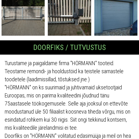
DOORFIKS / TUTVUSTUS
Turustame ja paigaldame firma "HÖRMANN" tooteid.
Teostame remondi- ja hooldustöid ka teistele sarnastele
toodetele.(laadimissillad, tõstuksed jne.)
"HÖRMANN" on ks suurimaid ja juhtivamaid uksetootjaid
Euroopas, mis on parima kvaliteedini jõudnud tänu
75aastasele töökogemusele. Selle aja jooksul on ettevõte
moodustanud üle 50 filiaalist koosneva tiheda võrgu, mis on
esindatud rohkem kui 30 riigis. Siit ongi tekkinud kontsern,
mis kvaliteedile järelandmisi ei tee.
Doorfiks on "HÖRMANN" volitatud edasimüüja ja meil on hea