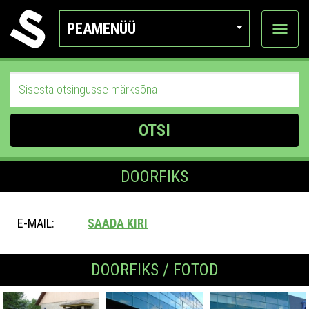
PEAMENÜÜ
Ava
katego
OTSI
DOORFIKS
E-MAIL:
SAADA KIRI
DOORFIKS / FOTOD