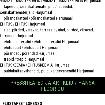
VIIMISTLUSMATERJALID
VIIMISTLUSMATERJALID Harjumaal
/
tapeedid, seinakattematerjalid
tapeedid,
/
seinakattematerjalid Harjumaal
põrandakatted
põrandakatted Harjumaal
/
EHITUS
EHITUS Harjumaal
/
aiad, piirded, väravad, terrassid
aiad, piirded, väravad,
/
terrassid Harjumaal
ehitusmaterjalid
ehitusmaterjalid Harjumaal
/
ehituspuit
ehituspuit Harjumaal
/
põrandad
põrandad Harjumaal
/
trepid
trepid Harjumaal
/
EHITUSKEEMIA
EHITUSKEEMIA Harjumaal
/
puidukaitsevahendid
puidukaitsevahendid Harjumaal
/
PRESSITEATED JA ARTIKLID / HANSA
FLOOR OÜ
FLIISTAPEET LORENSO