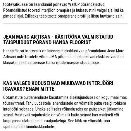
tootevalikusse on lisandunud põnevad WallUP põrandaliistud.
Põrandaliistud toovad interjööri omapära ja hubasust nii valgel ajal kui ka
pimedal ajal. Eriliseks teeb toote omapärane profiil ja liistu huvitav disain.
JEAN MARC ARTISAN - KÄSITÖÖNA VALMISTATUD
TÄISPUIDUST PÕRAND HANSA FLOORIST
Hansa Floori tootevalik on laienenud eksklusiivse põrandalaua Jean Marc
Artisani uute toodete võrra. JMA põrandalauad pakuvad eksklusiivsust nii
klassikalisse häärberisse kui ka modernsesse stuudiosse.
KAS VALGED KODUSEINAD MUUDAVAD INTERJÖÖRI
IGAVAKS? ENAM MITTE
Ootamatute puitlahenduste kasutamine sisekujunduses on kogu maailmas
tõusev trend. Tänu uudsetele lahendustele on võimalik puitu veelgi rohkem
interjööri sobitada. Üheks selliseks võimaluseks on puitparketi jätkamine
seinal. Vastavalt vajadustele on võimalik katta seinad kas osaliselt või
kogu pinna ulatuses naturaalparketiga. See kõik on võimalik tänu
spetsiaalsele kinnitusklambrile.