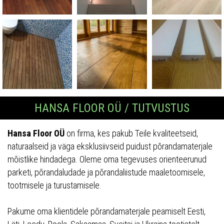
HANSA FLOOR OÜ / TUTVUSTUS
Hansa Floor OÜ
on firma, kes pakub Teile kvaliteetseid,
naturaalseid ja väga eksklusiivseid puidust põrandamaterjale
mõistlike hindadega. Oleme oma tegevuses orienteerunud
parketi, põrandaludade ja põrandaliistude maaletoomisele,
tootmisele ja turustamisele.
Pakume oma klientidele põrandamaterjale peamiselt Eesti,