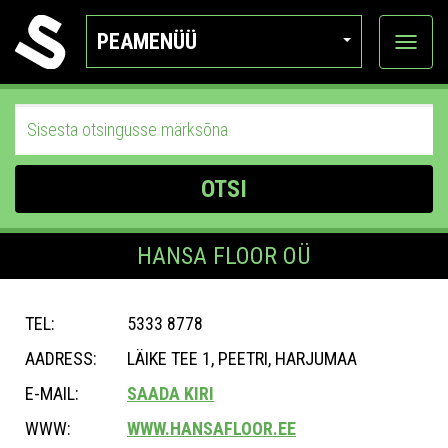
PEAMENÜÜ
Ava
katego
OTSI
HANSA FLOOR OÜ
TEL:
5333 8778
AADRESS:
LÄIKE TEE 1, PEETRI, HARJUMAA
E-MAIL:
SAADA KIRI
WWW:
WWW.HANSAFLOOR.EE