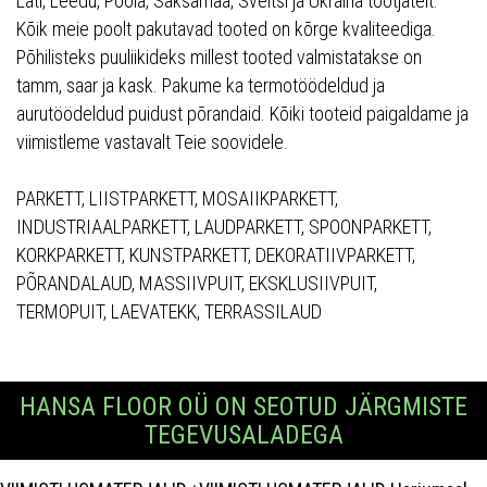
Läti, Leedu, Poola, Saksamaa, Sveitsi ja Ukraina tootjatelt.
Kõik meie poolt pakutavad tooted on kõrge kvaliteediga.
Põhilisteks puuliikideks millest tooted valmistatakse on
tamm, saar ja kask. Pakume ka termotöödeldud ja
aurutöödeldud puidust põrandaid. Kõiki tooteid paigaldame ja
viimistleme vastavalt Teie soovidele.
PARKETT, LIISTPARKETT, MOSAIIKPARKETT,
INDUSTRIAALPARKETT, LAUDPARKETT, SPOONPARKETT,
KORKPARKETT, KUNSTPARKETT, DEKORATIIVPARKETT,
PÕRANDALAUD, MASSIIVPUIT, EKSKLUSIIVPUIT,
TERMOPUIT, LAEVATEKK, TERRASSILAUD
HANSA FLOOR OÜ ON SEOTUD JÄRGMISTE
TEGEVUSALADEGA