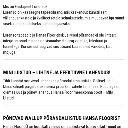
Mis on Fliistapeet Lorenso?
Lorenso on kaasaegne tapeedibränd, mis keskendub kunstiliselt
väljendusrikastele ja kvaliteetsetele seinakatetele, mis muudavad iga ruumi
sisekujunduse stiilseks ja meeldejäävaks.
Lorenso tapeedid ja Hansa Floor eksklusiivsed põrandad ei ole lihtsalt
interjööri osad — need on visuaalne dialoog valguse, tekstuuri ja
tunnetega. Kui seinad räägivad siis põrand kuulab neid vaikides, kuid
mõjuga.
MINI LIISTUD – LIHTNE JA EFEKTIIVNE LAHENDUS!
Tihti kliendid soovivad lahendada põrandat ilma liistuta. Sellisel juhul
klassikaliselt paigaldataks seina ja parketi vahele liimimass. Nüüd aga on
olemas uus ja põnev lahendus Hansa Floor meeskonna poolt – MINI
Liistud.
PÕNEVAD WALLUP PÕRANDALIISTUD HANSA FLOORIST
Hansa Floor OÜ on hoolikalt valinud oma pakutavat tootevalikut - nüüd on