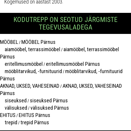
Kogemused on aastast 2003.
KODUTREPP ON SEOTUD JÄRGMISTE
TEGEVUSALADEGA
MÖÖBEL
MÖÖBEL Pärnus
/
aiamööbel, terrassimööbel
aiamööbel, terrassimööbel
/
Pärnus
eritellimusmööbel
eritellimusmööbel Pärnus
/
mööblitarvikud, -furnituurid
mööblitarvikud, -furnituurid
/
Pärnus
AKNAD, UKSED, VAHESEINAD
AKNAD, UKSED, VAHESEINAD
/
Pärnus
siseuksed
siseuksed Pärnus
/
välisuksed
välisuksed Pärnus
/
EHITUS
EHITUS Pärnus
/
trepid
trepid Pärnus
/