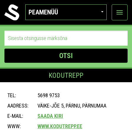
PEAMENÜÜ
Ava
katego
OTSI
KODUTREPP
TEL:
5698 9753
AADRESS:
VÄIKE-JÕE 5, PÄRNU, PÄRNUMAA
E-MAIL:
SAADA KIRI
WWW:
WWW.KODUTREPP.EE