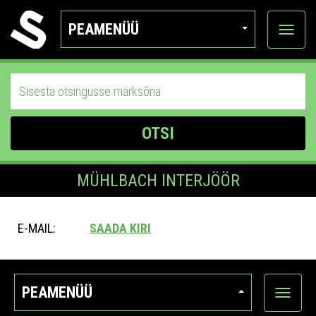
PEAMENÜÜ
Ava
katego
OTSI
MÜHLBACH INTERJÖÖR
E-MAIL:
SAADA KIRI
PEAMENÜÜ
Ava
kategoo