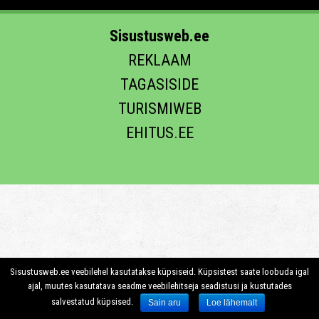
Sisustusweb.ee
REKLAAM
TAGASISIDE
TURISMIWEB
EHITUS.EE
Sisustusweb.ee veebilehel kasutatakse küpsiseid. Küpsistest saate loobuda igal
ajal, muutes kasutatava seadme veebilehitseja seadistusi ja kustutades
salvestatud küpsised.
Sain aru
Loe lähemalt