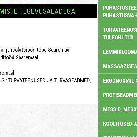
PUHASTUSTEE
GMISTE TEGEVUSALADEGA
PUHASTUSVAH
TURVATEENUS
TULEOHUTUS
ni- ja isolatsioonitööd Saaremaal
LEMMIKLOOM
nditööd Saaremaal
MASSAAZISEA
aremaal
US
TURVATEENUSED JA TURVASEADMED,
ERGONOOMILI
/
PROFISEADME
MESSID, MESS
KOOLITUSED 