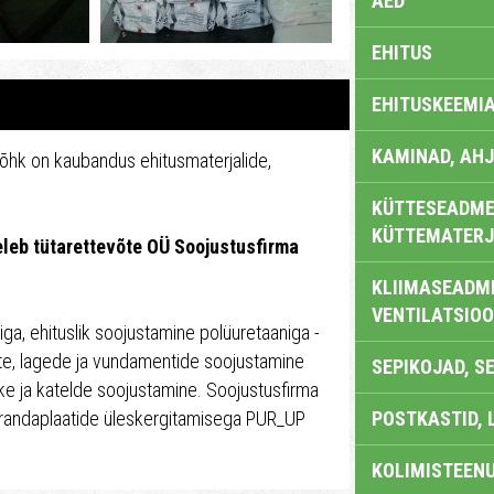
AED
EHITUS
EHITUSKEEMI
KAMINAD, AHJ
õhk on kaubandus ehitusmaterjalide,
KÜTTESEADMED
KÜTTEMATERJ
eleb tütarettevõte OÜ Soojustusfirma
KLIIMASEADME
VENTILATSIO
uriga, ehituslik soojustamine polüuretaaniga -
ate, lagede ja vundamentide soojustamine
SEPIKOJAD, S
tike ja katelde soojustamine. Soojustusfirma
randaplaatide üleskergitamisega PUR_UP
POSTKASTID, 
KOLIMISTEEN