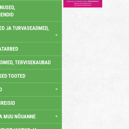
NUSED,
ENDID
ED JA TURVASEADMED,
ATARBED
DMED, TERVISEKAUBAD
SED TOOTED
D
IREISID
JA MUU NÕUANNE