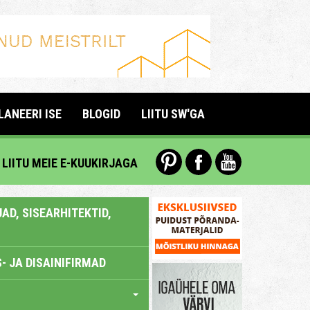
LANEERI ISE
BLOGID
LIITU SW'GA
LIITU MEIE E-KUUKIRJAGA
AD, SISEARHITEKTID,
- JA DISAINIFIRMAD