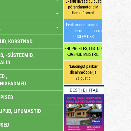
Eksklusiivsed puidust
põrandamaterjalid
Hansafloorist
Eesti suurim liuguste
A
ja garderoobide müüja
LIUGLEV UKS
UD, KORSTNAD
EHL PROFILES, LIISTUD
, -SÜSTEEMID,
KOGENUD MEISTRILT
ALID
Naudingut pakkuv
disainmööbel ja
D ,
valgustid
ONISEADMED
EPISED
LIPUD, LIPUMASTID
USED