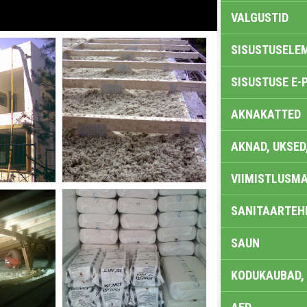
VALGUSTID
SISUSTUSELE
SISUSTUSE E-
AKNAKATTED
AKNAD, UKSED
VIIMISTLUSMA
SANITAARTEHN
SAUN
KODUKAUBAD,