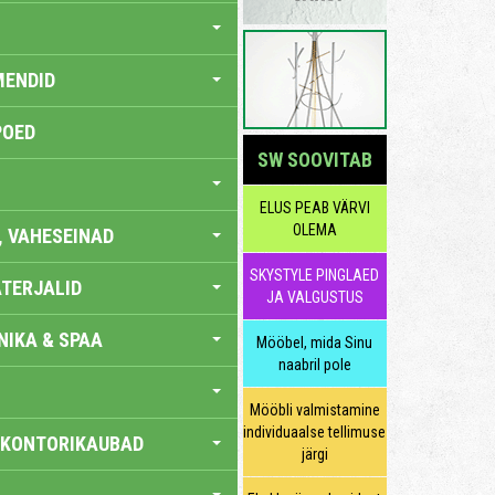
MENDID
POED
SW SOOVITAB
ELUS PEAB VÄRVI
OLEMA
, VAHESEINAD
SKYSTYLE PINGLAED
TERJALID
JA VALGUSTUS
IKA & SPAA
Mööbel, mida Sinu
naabril pole
Mööbli valmistamine
individuaalse tellimuse
 KONTORIKAUBAD
järgi