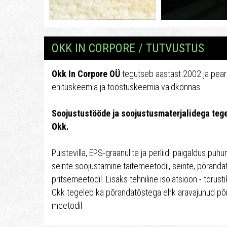
OKK IN CORPORE / TUTVUSTUS
Okk In Corpore OÜ
tegutseb aastast 2002 ja pear
ehituskeemia ja tööstuskeemia valdkonnas
Soojustustööde ja soojustusmaterjalidega teg
Okk.
Puistevilla, EPS-graanulite ja perliidi paigaldus puh
seinte soojustamine täitemeetodil, seinte, põrand
pritsemeetodil. Lisaks tehniline isolatsioon - torus
Okk tegeleb ka põrandatõstega ehk äravajunud põ
meetodil