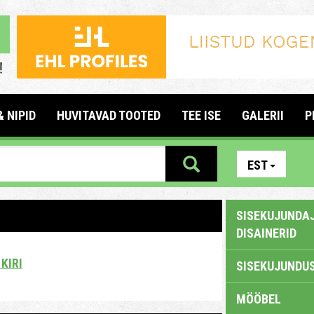
& NIPID
HUVITAVAD TOOTED
TEE ISE
GALERII
P
EST
SISEKUJUNDAJ
DISAINERID
KIRI
SISEKUJUNDUS
MÖÖBEL