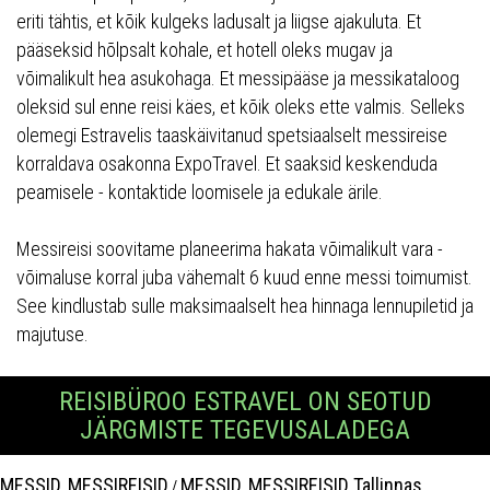
eriti tähtis, et kõik kulgeks ladusalt ja liigse ajakuluta. Et
pääseksid hõlpsalt kohale, et hotell oleks mugav ja
võimalikult hea asukohaga. Et messipääse ja messikataloog
oleksid sul enne reisi käes, et kõik oleks ette valmis. Selleks
olemegi Estravelis taaskäivitanud spetsiaalselt messireise
korraldava osakonna ExpoTravel. Et saaksid keskenduda
peamisele - kontaktide loomisele ja edukale ärile.
Messireisi soovitame planeerima hakata võimalikult vara -
võimaluse korral juba vähemalt 6 kuud enne messi toimumist.
See kindlustab sulle maksimaalselt hea hinnaga lennupiletid ja
majutuse.
REISIBÜROO ESTRAVEL ON SEOTUD
JÄRGMISTE TEGEVUSALADEGA
MESSID, MESSIREISID
MESSID, MESSIREISID Tallinnas
/