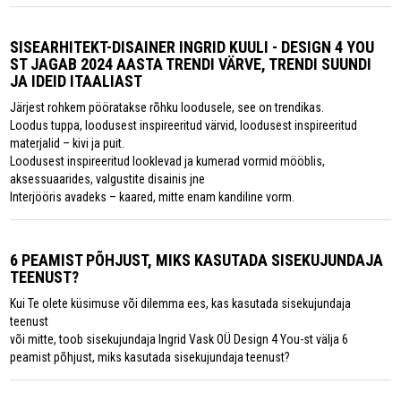
SISEARHITEKT-DISAINER INGRID KUULI - DESIGN 4 YOU
ST JAGAB 2024 AASTA TRENDI VÄRVE, TRENDI SUUNDI
JA IDEID ITAALIAST
Järjest rohkem pööratakse rõhku loodusele, see on trendikas.
Loodus tuppa, loodusest inspireeritud värvid, loodusest inspireeritud
materjalid – kivi ja puit.
Loodusest inspireeritud looklevad ja kumerad vormid mööblis,
aksessuaarides, valgustite disainis jne
Interjööris avadeks – kaared, mitte enam kandiline vorm.
6 PEAMIST PÕHJUST, MIKS KASUTADA SISEKUJUNDAJA
TEENUST?
Kui Te olete küsimuse või dilemma ees, kas kasutada sisekujundaja
teenust
või mitte, toob sisekujundaja Ingrid Vask OÜ Design 4 You-st välja 6
peamist põhjust, miks kasutada sisekujundaja teenust?