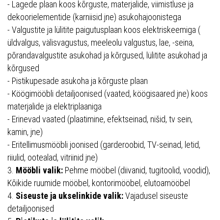
- Lagede plaan koos kõrguste, materjalide, viimistluse ja
dekoorielementide (karniisid jne) asukohajoonistega
- Valgustite ja lülitite paigutusplaan koos elektriskeemiga (
üldvalgus, välisvagustus, meeleolu valgustus, lae, -seina,
põrandavalgustite asukohad ja kõrgused, lülitite asukohad ja
kõrgused
- Pistikupesade asukoha ja kõrguste plaan
- Köögimööbli detailjoonised (vaated, köögisaared jne) koos
materjalide ja elektriplaaniga
- Erinevad vaated (plaatimine, efektseinad, nišid, tv sein,
kamin, jne)
- Eritellimusmööbli joonised (garderoobid, TV-seinad, letid,
riiulid, ootealad, vitriinid jne)
3.
Mööbli valik:
Pehme mööbel (diivanid, tugitoolid, voodid),
Kõikide ruumide mööbel, kontorimööbel, elutoamööbel
4.
Siseuste ja ukselinkide valik:
Vajadusel siseuste
detailjoonised