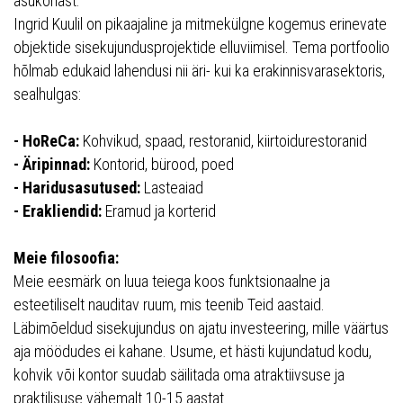
asukohast.
Ingrid Kuulil on pikaajaline ja mitmekülgne kogemus erinevate
objektide sisekujundusprojektide elluviimisel. Tema portfoolio
hõlmab edukaid lahendusi nii äri- kui ka erakinnisvarasektoris,
sealhulgas:
- HoReCa:
Kohvikud, spaad, restoranid, kiirtoidurestoranid
- Äripinnad:
Kontorid, bürood, poed
- Haridusasutused:
Lasteaiad
- Erakliendid:
Eramud ja korterid
Meie filosoofia:
Meie eesmärk on luua teiega koos funktsionaalne ja
esteetiliselt nauditav ruum, mis teenib Teid aastaid.
Läbimõeldud sisekujundus on ajatu investeering, mille väärtus
aja möödudes ei kahane. Usume, et hästi kujundatud kodu,
kohvik või kontor suudab säilitada oma atraktiivsuse ja
praktilisuse vähemalt 10-15 aastat