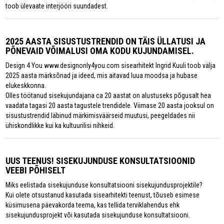
toob ülevaate interjööri suundadest.
2025 AASTA SISUSTUSTRENDID ON TÄIS ÜLLATUSI JA
PÕNEVAID VÕIMALUSI OMA KODU KUJUNDAMISEL.
Design 4 You www.designonly4you.com sisearhitekt Ingrid Kuuli toob välja
2025 aasta märksõnad ja ideed, mis aitavad luua moodsa ja hubase
elukeskkonna.
Olles töötanud sisekujundajana ca 20 aastat on alustuseks põgusalt hea
vaadata tagasi 20 aasta tagustele trendidele. Viimase 20 aasta jooksul on
sisustustrendid läbinud märkimisväärseid muutusi, peegeldades nii
ühiskondlikke kui ka kultuurilisi nihkeid.
UUS TEENUS! SISEKUJUNDUSE KONSULTATSIOONID
VEEBI PÕHISELT
Miks eelistada sisekujunduse konsultatsiooni sisekujundusprojektile?
Kui olete otsustanud kasutada sisearhitekti teenust, tõuseb esimese
küsimusena päevakorda teema, kas tellida terviklahendus ehk
sisekujundusprojekt või kasutada sisekujunduse konsultatsiooni.