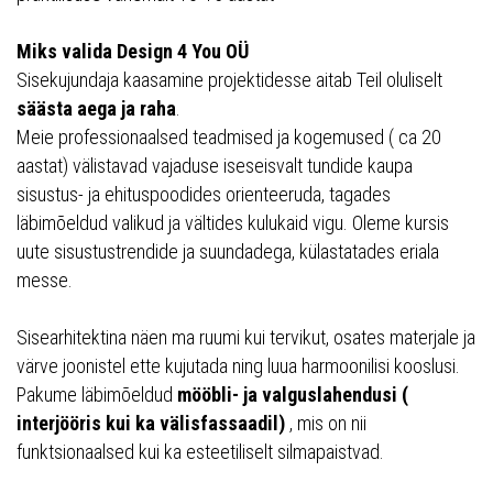
Miks valida Design 4 You OÜ
Sisekujundaja kaasamine projektidesse aitab Teil oluliselt
säästa aega ja raha
.
Meie professionaalsed teadmised ja kogemused ( ca 20
aastat) välistavad vajaduse iseseisvalt tundide kaupa
sisustus- ja ehituspoodides orienteeruda, tagades
läbimõeldud valikud ja vältides kulukaid vigu. Oleme kursis
uute sisustustrendide ja suundadega, külastatades eriala
messe.
Sisearhitektina näen ma ruumi kui tervikut, osates materjale ja
värve joonistel ette kujutada ning luua harmoonilisi kooslusi.
Pakume läbimõeldud
mööbli- ja valguslahendusi (
interjööris kui ka välisfassaadil)
, mis on nii
funktsionaalsed kui ka esteetiliselt silmapaistvad.