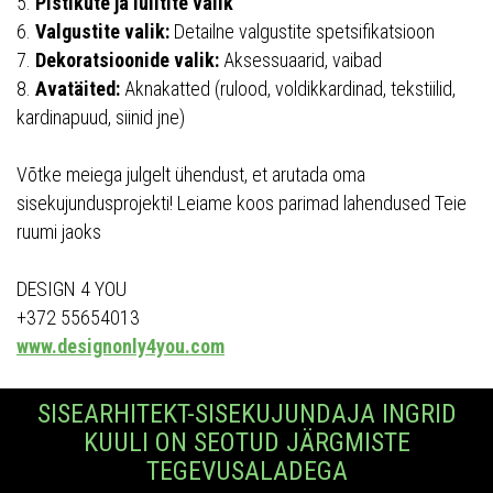
5.
Pistikute ja lülitite valik
6.
Valgustite valik:
Detailne valgustite spetsifikatsioon
7.
Dekoratsioonide valik:
Aksessuaarid, vaibad
8.
Avatäited:
Aknakatted (rulood, voldikkardinad, tekstiilid,
kardinapuud, siinid jne)
Võtke meiega julgelt ühendust, et arutada oma
sisekujundusprojekti! Leiame koos parimad lahendused Teie
ruumi jaoks
DESIGN 4 YOU
+372 55654013
www.designonly4you.com
SISEARHITEKT-SISEKUJUNDAJA INGRID
KUULI ON SEOTUD JÄRGMISTE
TEGEVUSALADEGA