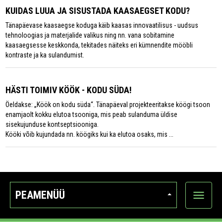
KUIDAS LUUA JA SISUSTADA KAASAEGSET KODU?
Tänapäevase kaasaegse koduga käib kaasas innovaatilisus - uudsus
tehnoloogias ja materjalide valikus ning nn. vana sobitamine
kaasaegsesse keskkonda, tekitades näiteks eri kümnendite mööbli
kontraste ja ka sulandumist.
HÄSTI TOIMIV KÖÖK - KODU SÜDA!
Öeldakse: „Köök on kodu süda“. Tänapäeval projekteeritakse köögi tsoon
enamjaolt kokku elutoa tsooniga, mis peab sulanduma üldise
sisekujunduse kontseptsiooniga.
Kööki võib kujundada nn. köögiks kui ka elutoa osaks, mis ...
PEAMENÜÜ
Ava
kategoo