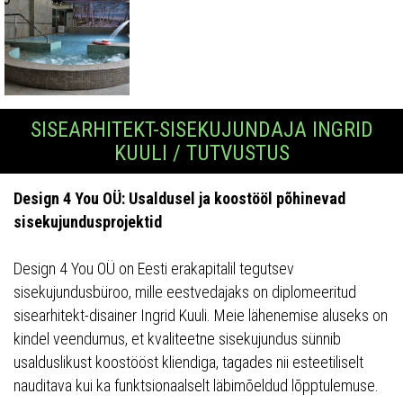
SISEARHITEKT-SISEKUJUNDAJA INGRID
KUULI / TUTVUSTUS
Design 4 You OÜ: Usaldusel ja koostööl põhinevad
sisekujundusprojektid
Design 4 You OÜ on Eesti erakapitalil tegutsev
sisekujundusbüroo, mille eestvedajaks on diplomeeritud
sisearhitekt-disainer Ingrid Kuuli. Meie lähenemise aluseks on
kindel veendumus, et kvaliteetne sisekujundus sünnib
usalduslikust koostööst kliendiga, tagades nii esteetiliselt
nauditava kui ka funktsionaalselt läbimõeldud lõpptulemuse.