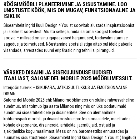
KÖÖGIMÖÖBLI PLANEERIMINE JA SISUSTAMINE. LOO
UNISTUSTE KÖÖK, MIS ON MUGAV, FUNKTSIONAALNE JA
ISIKLIK
Sisearhitekt Ingrid Kuuli Design 4 You st soovitab alustada inspiratsioonist
ja isiklikest soovidest. Alusta sellega, mida sa oma köögist tõeliselt
soovid – millised on sinu igapäevased harjumused, toiduvalmistamise
sagedus ja toimetused. Nõustamine spetsialistiga aitab sul ideid paberile
visandada, arvestades ruumi eripärasid ning tehnilisi piiranguid.
VÄRSKED DISAINI JA SISEKUJUNDUSE UUDISED
ITAALIAST, SALONE DEL MOBILE 2025 MÖÖBLIMESSILT.
Interjööri tulevik – ISIKUPÄRA, JÄTKUSUUTLIKKUS JA EMOTSIONAALNE
DISAIN
Salone del Mobile 2025 ehk Milano mööblimess on oluline rahvusvaheline
sündmus, mis toimub iga aasta Milanos ning mis on üks oodatuimaid
sündmusi sisearhitektidele ja disaineritele. See on ülemaailmne
kohtumispaik mööbli- ja disainitööstuse professionaalidele, meelitades
kohale eksponente, disainereid, arhitekte, jaemüüjaid, ostjaid ja
ajakirjanikke kogu maailmast. Mess on nn. baromeetriks ennustades ja
suunates sisustustrende. Sisearhitekt Ingrid Kuuli Design 4 You st ( lingitud)