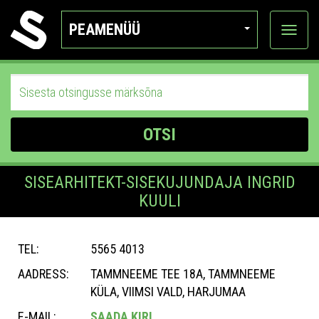
PEAMENÜÜ
Ava
katego
OTSI
SISEARHITEKT-SISEKUJUNDAJA INGRID
KUULI
TEL:
5565 4013
AADRESS:
TAMMNEEME TEE 18A, TAMMNEEME
KÜLA, VIIMSI VALD, HARJUMAA
E-MAIL:
SAADA KIRI