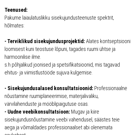
Teenused:
Pakume laiaulatuslikku sisekujundusteenuste spektrit,
hõlmates:
- Terviklikud sisekujundusprojektid:
Alates kontseptsiooni
loomisest kuni teostuse lõpuni, tagades ruumi ühtse ja
harmoonilise ilme.
s.h põhjalikud joonised ja spetsifikatsioonid, mis tagavad
ehitus- ja viimistlustööde sujuva kulgemise.
- Sisekujundusalased konsultatsioonid:
Professionaalne
nõustamine ruumiplaneerimise, materjalivaliku,
värvilahenduste ja mööblipaigutuse osas.
- Uudne veebikonsultatsioon:
Mugav ja kiire
sisekujundusnõustamine veebi vahendusel, säästes teie
aega ja võimaldades professionaalset abi olenemata