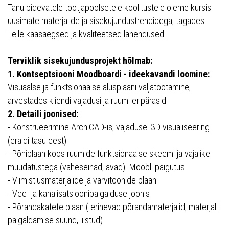
Tänu pidevatele tootjapoolsetele koolitustele oleme kursis
uusimate materjalide ja sisekujundustrendidega, tagades
Teile kaasaegsed ja kvaliteetsed lahendused.
Terviklik sisekujundusprojekt hõlmab:
1. Kontseptsiooni Moodboardi - ideekavandi loomine:
Visuaalse ja funktsionaalse alusplaani väljatöötamine,
arvestades kliendi vajadusi ja ruumi eripärasid.
2. Detaili joonised:
- Konstrueerimine ArchiCAD-is, vajadusel 3D visualiseering
(eraldi tasu eest)
- Põhiplaan koos ruumide funktsionaalse skeemi ja vajalike
muudatustega (vaheseinad, avad). Mööbli paigutus
- Viimistlusmaterjalide ja värvitoonide plaan
- Vee- ja kanalisatsioonipaigalduse joonis
- Põrandakatete plaan ( erinevad põrandamaterjalid, materjali
paigaldamise suund, liistud)