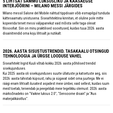
5 LIHTSAT SAMMU LUKSUSLIKU JA KAASAEGSE
INTERJÖÖRINI – MILANO MESSI JÄRGIDES
Milano messil Salone del Mobile nähtud tippdisain võib esmapilgul tunduda
kättesaamatu unistusena. Sisearhitektina kinnitan, et oluline pole mitte
kopeerida tervet messi väljapanekut vaid mõista selle taga olevat
filosoofiat. Siin on minu praktilised soovitused, kuidas tuua 2026. aasta
disainitrendid oma koju lihtsalt ja nutikalt.
2026. AASTA SISUSTUSTRENDID. TASAKAALU OTSINGUD
TEHNOLOOGIA JA ÜRGSE LOODUSE VAHEL
Sisearhitekt Ingrid Kuuli võtab kokku 2026. aasta põhilised trendid
sisekujunduses.
Kui 2025. aasta oli sisekujunduses suurte üllatuste ja katsetuste aeg, siis
2026. aasta tähistab küpsust, rahu ja sügavat sidet oma juurtega. Me ei
räägi enam lihtsalt ilusatest asjadest meie ümber, vaid sellest, kuidas ruum
meid toetab, tervendab ja peegeldab meie tegelikku olemust. 2026. aasta
märksõnadeks on "Vaikne luksus 2.0", "Sensoorne disain" ja "Aus
materjalikäsitlus".