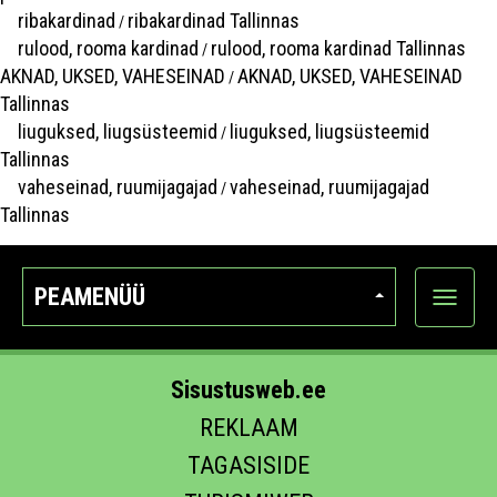
ribakardinad
ribakardinad Tallinnas
/
rulood, rooma kardinad
rulood, rooma kardinad Tallinnas
/
AKNAD, UKSED, VAHESEINAD
AKNAD, UKSED, VAHESEINAD
/
Tallinnas
liuguksed, liugsüsteemid
liuguksed, liugsüsteemid
/
Tallinnas
vaheseinad, ruumijagajad
vaheseinad, ruumijagajad
/
Tallinnas
PEAMENÜÜ
Ava
kategoo
Sisustusweb.ee
REKLAAM
TAGASISIDE