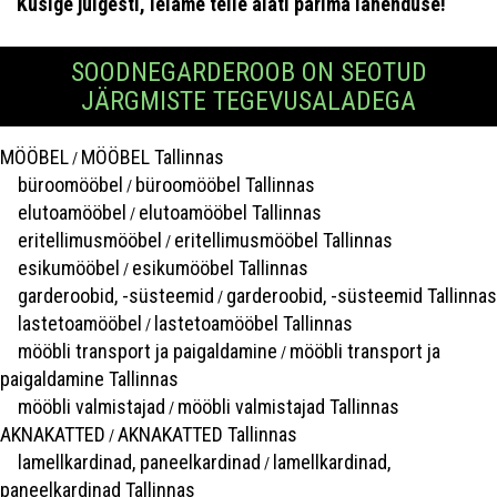
Küsige julgesti, leiame teile alati parima lahenduse!
SOODNEGARDEROOB ON SEOTUD
JÄRGMISTE TEGEVUSALADEGA
MÖÖBEL
MÖÖBEL Tallinnas
/
büroomööbel
büroomööbel Tallinnas
/
elutoamööbel
elutoamööbel Tallinnas
/
eritellimusmööbel
eritellimusmööbel Tallinnas
/
esikumööbel
esikumööbel Tallinnas
/
garderoobid, -süsteemid
garderoobid, -süsteemid Tallinnas
/
lastetoamööbel
lastetoamööbel Tallinnas
/
mööbli transport ja paigaldamine
mööbli transport ja
/
paigaldamine Tallinnas
mööbli valmistajad
mööbli valmistajad Tallinnas
/
AKNAKATTED
AKNAKATTED Tallinnas
/
lamellkardinad, paneelkardinad
lamellkardinad,
/
paneelkardinad Tallinnas