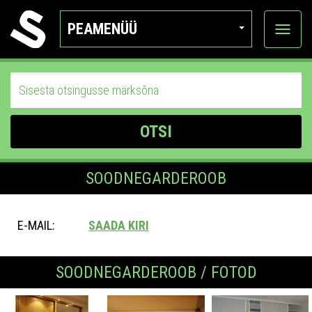
PEAMENÜÜ
Ava
katego
OTSI
SOODNEGARDEROOB
E-MAIL:
SAADA KIRI
SOODNEGARDEROOB / FOTOD