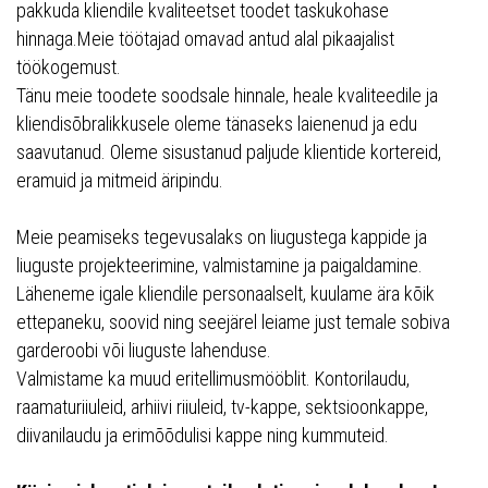
pakkuda kliendile kvaliteetset toodet taskukohase
hinnaga.Meie töötajad omavad antud alal pikaajalist
töökogemust.
Tänu meie toodete soodsale hinnale, heale kvaliteedile ja
kliendisõbralikkusele oleme tänaseks laienenud ja edu
saavutanud. Oleme sisustanud paljude klientide kortereid,
eramuid ja mitmeid äripindu.
Meie peamiseks tegevusalaks on liugustega kappide ja
liuguste projekteerimine, valmistamine ja paigaldamine.
Läheneme igale kliendile personaalselt, kuulame ära kõik
ettepaneku, soovid ning seejärel leiame just temale sobiva
garderoobi või liuguste lahenduse.
Valmistame ka muud eritellimusmööblit. Kontorilaudu,
raamaturiiuleid, arhiivi riiuleid, tv-kappe, sektsioonkappe,
diivanilaudu ja erimõõdulisi kappe ning kummuteid.