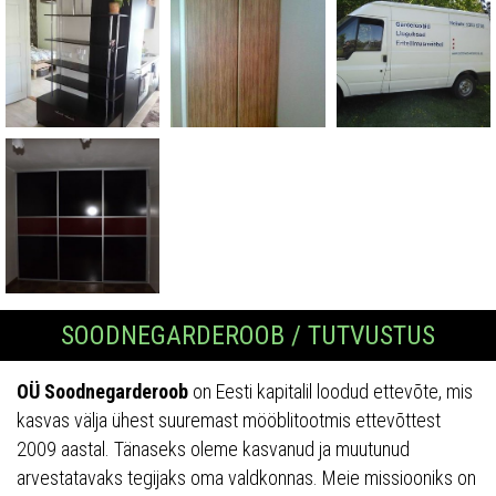
SOODNEGARDEROOB / TUTVUSTUS
OÜ Soodnegarderoob
on Eesti kapitalil loodud ettevõte, mis
kasvas välja ühest suuremast mööblitootmis ettevõttest
2009 aastal. Tänaseks oleme kasvanud ja muutunud
arvestatavaks tegijaks oma valdkonnas. Meie missiooniks on