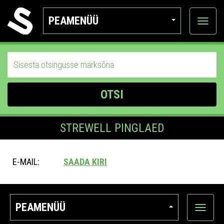
PEAMENÜÜ
Ava
katego
OTSI
STREWELL PINGLAED
E-MAIL:
SAADA KIRI
PEAMENÜÜ
Ava
kategoo