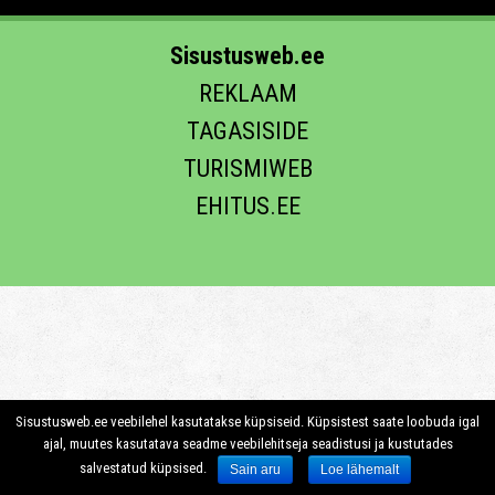
Sisustusweb.ee
REKLAAM
TAGASISIDE
TURISMIWEB
EHITUS.EE
Sisustusweb.ee veebilehel kasutatakse küpsiseid. Küpsistest saate loobuda igal
ajal, muutes kasutatava seadme veebilehitseja seadistusi ja kustutades
salvestatud küpsised.
Sain aru
Loe lähemalt