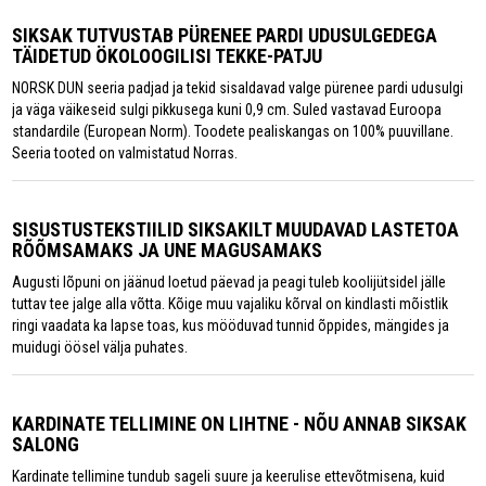
SIKSAK TUTVUSTAB PÜRENEE PARDI UDUSULGEDEGA
TÄIDETUD ÖKOLOOGILISI TEKKE-PATJU
NORSK DUN seeria padjad ja tekid sisaldavad valge pürenee pardi udusulgi
ja väga väikeseid sulgi pikkusega kuni 0,9 cm. Suled vastavad Euroopa
standardile (European Norm). Toodete pealiskangas on 100% puuvillane.
Seeria tooted on valmistatud Norras.
SISUSTUSTEKSTIILID SIKSAKILT MUUDAVAD LASTETOA
RÕÕMSAMAKS JA UNE MAGUSAMAKS
Augusti lõpuni on jäänud loetud päevad ja peagi tuleb koolijütsidel jälle
tuttav tee jalge alla võtta. Kõige muu vajaliku kõrval on kindlasti mõistlik
ringi vaadata ka lapse toas, kus mööduvad tunnid õppides, mängides ja
muidugi öösel välja puhates.
KARDINATE TELLIMINE ON LIHTNE - NÕU ANNAB SIKSAK
SALONG
Kardinate tellimine tundub sageli suure ja keerulise ettevõtmisena, kuid