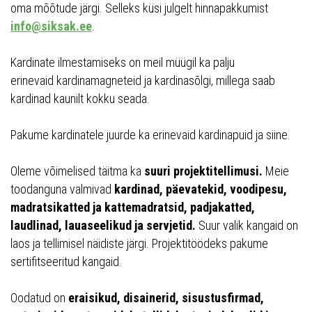
oma mõõtude järgi. Selleks küsi julgelt hinnapakkumist
info@siksak.ee
.
Kardinate ilmestamiseks on meil müügil ka palju
erinevaid kardinamagneteid ja kardinasõlgi, millega saab
kardinad kaunilt kokku seada.
Pakume kardinatele juurde ka erinevaid kardinapuid ja siine.
Oleme võimelised täitma ka
suuri projektitellimusi.
Meie
toodanguna valmivad
kardinad, päevatekid, voodipesu,
madratsikatted ja kattemadratsid, padjakatted,
laudlinad, lauaseelikud ja servjetid.
Suur valik kangaid on
laos ja tellimisel näidiste järgi. Projektitöödeks pakume
sertifitseeritud kangaid.
Oodatud on
eraisikud, disainerid, sisustusfirmad,