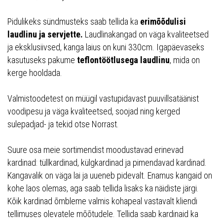
Pidulikeks sündmusteks saab tellida ka
erimõõdulisi
laudlinu ja servjette.
Laudlinakangad on väga kvaliteetsed
ja eksklusiivsed, kanga laius on kuni 330cm. Igapäevaseks
kasutuseks pakume
teflontöötlusega laudlinu
, mida on
kerge hooldada.
Valmistoodetest on müügil vastupidavast puuvillsatäänist
voodipesu ja väga kvaliteetsed, soojad ning kerged
sulepadjad- ja tekid otse Norrast.
Suure osa meie sortimendist moodustavad erinevad
kardinad: tüllkardinad, külgkardinad ja pimendavad kardinad.
Kangavalik on väga lai ja uueneb pidevalt. Enamus kangaid on
kohe laos olemas, aga saab tellida lisaks ka näidiste järgi.
Kõik kardinad õmbleme valmis kohapeal vastavalt kliendi
tellimuses olevatele mõõtudele. Tellida saab kardinaid ka