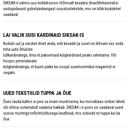
SIKSAK-il valmis uus kollektsioon rõõmsalt kevadisi lihavõtteteemalisi
vastupidavast gobeläänkangast sisustustekstiile, mis on kõik kodulehel
saadaval
LAI VALIK UUSI KARDINAID SIKSAK-IS
Kodule uut ja värsket ilmet anda, eriti kevadel ja suvel on lihtsam viis seda
teha uute õhuliste
tüllkardinatega, ilma et paksemaid külgkardinaid peaks vahetama. Või
hoopis pimendavate
külgkardinatega, et kuum päike ka soojal suvehommikul magamist ei
segaks.
UUED TEKSTIILID TUPPA JA ÕUE
Õues lauda kattes ei pea sa enam muretsema, kui morsiklaas ümber läheb
või vihma ootamatult sadama hakkab. SIKSAK-i e-poes on saadaval uued
suvise mustriga teflontöötlusega laudlinad, mis sobivad nii tuppa kui ka
õue