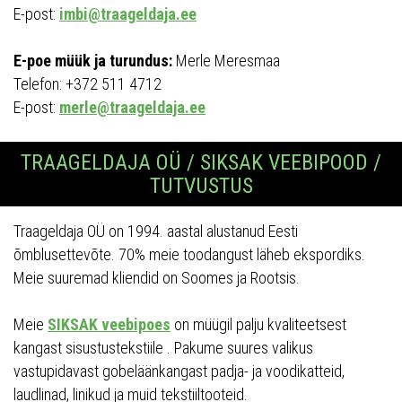
E-post:
imbi@traageldaja.ee
E-poe müük ja turundus:
Merle Meresmaa
Telefon: +372 511 4712
E-post:
merle@traageldaja.ee
TRAAGELDAJA OÜ / SIKSAK VEEBIPOOD /
TUTVUSTUS
Traageldaja OÜ on 1994. aastal alustanud Eesti
õmblusettevõte. 70% meie toodangust läheb ekspordiks.
Meie suuremad kliendid on Soomes ja Rootsis.
Meie
SIKSAK veebipoes
on müügil palju kvaliteetsest
kangast sisustustekstiile . Pakume suures valikus
vastupidavast gobeläänkangast padja- ja voodikatteid,
laudlinad, linikud ja muid tekstiiltooteid.