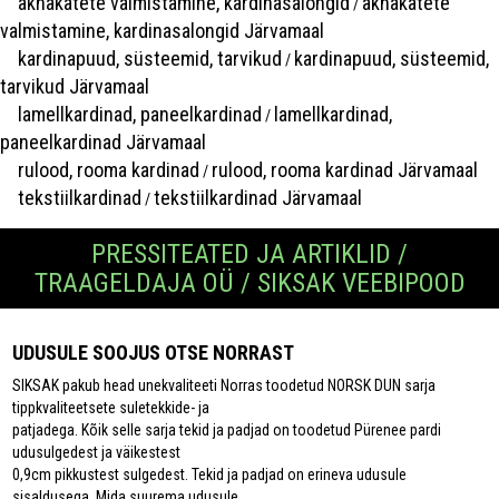
aknakatete valmistamine, kardinasalongid
aknakatete
/
valmistamine, kardinasalongid Järvamaal
kardinapuud, süsteemid, tarvikud
kardinapuud, süsteemid,
/
tarvikud Järvamaal
lamellkardinad, paneelkardinad
lamellkardinad,
/
paneelkardinad Järvamaal
rulood, rooma kardinad
rulood, rooma kardinad Järvamaal
/
tekstiilkardinad
tekstiilkardinad Järvamaal
/
PRESSITEATED JA ARTIKLID /
TRAAGELDAJA OÜ / SIKSAK VEEBIPOOD
UDUSULE SOOJUS OTSE NORRAST
SIKSAK pakub head unekvaliteeti Norras toodetud NORSK DUN sarja
tippkvaliteetsete suletekkide- ja
patjadega. Kõik selle sarja tekid ja padjad on toodetud Pürenee pardi
udusulgedest ja väikestest
0,9cm pikkustest sulgedest. Tekid ja padjad on erineva udusule
sisaldusega. Mida suurema udusule