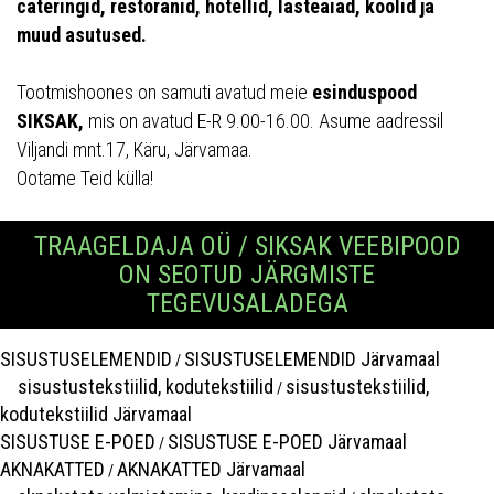
cateringid, restoranid, hotellid, lasteaiad, koolid ja
muud asutused.
Tootmishoones on samuti avatud meie
esinduspood
SIKSAK,
mis on avatud E-R 9.00-16.00. Asume aadressil
Viljandi mnt.17, Käru, Järvamaa.
Ootame Teid külla!
TRAAGELDAJA OÜ / SIKSAK VEEBIPOOD
ON SEOTUD JÄRGMISTE
TEGEVUSALADEGA
SISUSTUSELEMENDID
SISUSTUSELEMENDID Järvamaal
/
sisustustekstiilid, kodutekstiilid
sisustustekstiilid,
/
kodutekstiilid Järvamaal
SISUSTUSE E-POED
SISUSTUSE E-POED Järvamaal
/
AKNAKATTED
AKNAKATTED Järvamaal
/