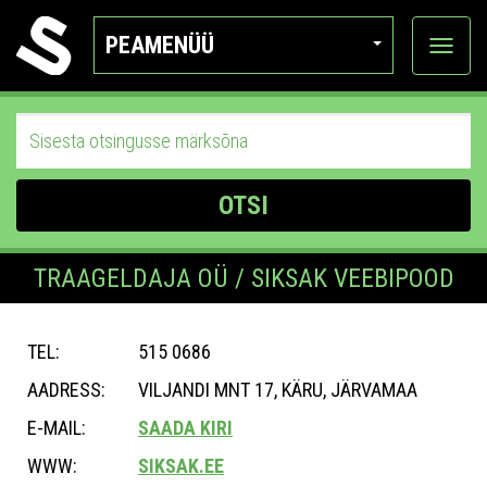
PEAMENÜÜ
Ava
katego
OTSI
TRAAGELDAJA OÜ / SIKSAK VEEBIPOOD
TEL:
515 0686
AADRESS:
VILJANDI MNT 17, KÄRU, JÄRVAMAA
E-MAIL:
SAADA KIRI
WWW:
SIKSAK.EE