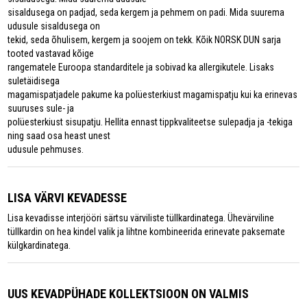
sisaldusega on padjad, seda kergem ja pehmem on padi. Mida suurema
udusule sisaldusega on
tekid, seda õhulisem, kergem ja soojem on tekk. Kõik NORSK DUN sarja
tooted vastavad kõige
rangematele Euroopa standarditele ja sobivad ka allergikutele. Lisaks
suletäidisega
magamispatjadele pakume ka polüesterkiust magamispatju kui ka erinevas
suuruses sule- ja
polüesterkiust sisupatju. Hellita ennast tippkvaliteetse sulepadja ja -tekiga
ning saad osa heast unest
udusule pehmuses.
LISA VÄRVI KEVADESSE
Lisa kevadisse interjööri särtsu värviliste tüllkardinatega. Ühevärviline
tüllkardin on hea kindel valik ja lihtne kombineerida erinevate paksemate
külgkardinatega.
UUS KEVADPÜHADE KOLLEKTSIOON ON VALMIS