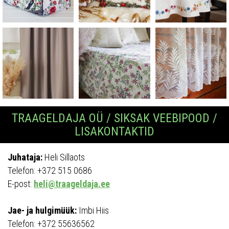
TRAAGELDAJA OÜ / SIKSAK VEEBIPOOD /
LISAKONTAKTID
Juhataja:
Heli Sillaots
Telefon: +372 515 0686
E-post:
heli@traageldaja.ee
Jae- ja hulgimüük:
Imbi Hiis
Telefon: +372 55636562