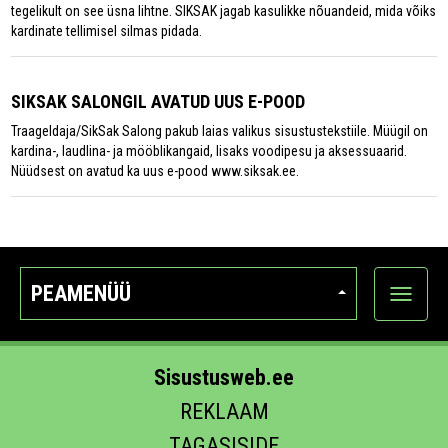
tegelikult on see üsna lihtne. SIKSAK jagab kasulikke nõuandeid, mida võiks
kardinate tellimisel silmas pidada.
SIKSAK SALONGIL AVATUD UUS E-POOD
Traageldaja/SikSak Salong pakub laias valikus sisustustekstiile. Müügil on
kardina-, laudlina- ja mööblikangaid, lisaks voodipesu ja aksessuaarid.
Nüüdsest on avatud ka uus e-pood www.siksak.ee.
PEAMENÜÜ
Ava
kategoo
Sisustusweb.ee
REKLAAM
TAGASISIDE