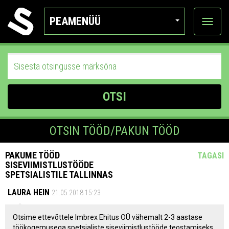
PEAMENÜÜ
Ava
katego
OTSI
OTSIN TÖÖD/PAKUN TÖÖD
PAKUME TÖÖD
TAGASI
SISEVIIMISTLUSTÖÖDE
SPETSIALISTILE TALLINNAS
LAURA HEIN
21.05.2018 15:23
Otsime ettevõttele Imbrex Ehitus OÜ vähemalt 2-3 aastase
töökogemusega spetsialiste siseviimistlustööde teostamiseks