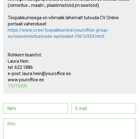
(viimistlus-, maalri-, plaatimistööd jm sisetööd).
Tööpakkumisega on võimalik lähemalt tutvuda CV Online
portaali vahendusel:
https://www.cv.ee/toopakkumine/youroffice-group-
ou/siseviimistlustoode-spetsialist-f3616924.html
Rohkem lisainfot:
Laura Hein
tel. 622 1886
e-post: laura.hein@youroffice.ee
www.youroffice.ee
TSITEERI