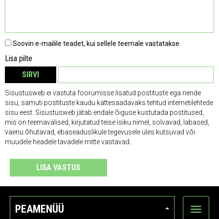
Soovin e-mailile teadet, kui sellele teemale vastatakse.
Lisa pilte
SIRVI
EEMALDA
Sisustusweb ei vastuta foorumisse lisatud postituste ega nende
sisu, samuti postituste kaudu kättesaadavaks tehtud internetilehtede
sisu eest. Sisustusweb jätab endale õiguse kustutada postitused,
mis on teemavälised, kirjutatud teise isiku nimel, solvavad, labased,
vaenu õhutavad, ebaseaduslikule tegevusele üles kutsuvad või
muudele headele tavadele mitte vastavad.
LISA VASTUS
PEAMENÜÜ
Ava