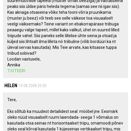
suuremustrilise tapeedi (muster õrnalt beeziga) ja vastasseina
peaks siis üldse päris heleda tegema (samas see nii igav siis).
Kas aknaga otsaseina võiks teha tooni võrra pruunikama
(muster ju beez) või teeb see selle väikese toa visuaalselt
veelgi väiksemaks? Teine variant on ebakorrapärase triibuga
peaaegu valge tapeet, millel kaks valikut, ühel on suured lilled
triipude vahel. Siis paneks selle lillelise ühte seina ja otsad ja
küljed siis lihtsalt ilma lilleta nö triibuline (võib bordüüri ka nt
üleval servas kasutada). Mis Teie arvate, kas kitsasse tuppa
triibud sobivad?
Loodan vastusele,
Annika
TSITEERI
HELEN
19.08.2008 20:00
Tere,
Eks sõltub ka muudest detailidest seal: mööbel jne. Eesmärk
oleks nüüd visuaalselt ruumi laiendada- seega 1 võimalus on
kasutada otsa seinas nt horisontaalset triipu, omamoodi põnev
oleks seal kõrval kasutada 1 küjeseinas vertikaalset triipu, mis