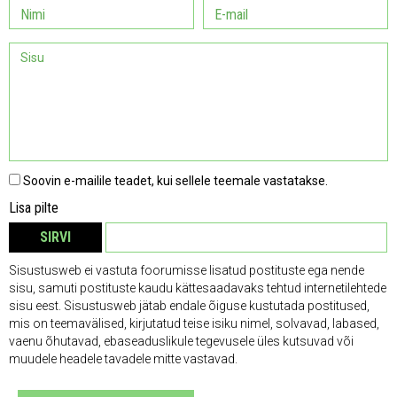
Soovin e-mailile teadet, kui sellele teemale vastatakse.
Lisa pilte
SIRVI
EEMALDA
Sisustusweb ei vastuta foorumisse lisatud postituste ega nende
sisu, samuti postituste kaudu kättesaadavaks tehtud internetilehtede
sisu eest. Sisustusweb jätab endale õiguse kustutada postitused,
mis on teemavälised, kirjutatud teise isiku nimel, solvavad, labased,
vaenu õhutavad, ebaseaduslikule tegevusele üles kutsuvad või
muudele headele tavadele mitte vastavad.