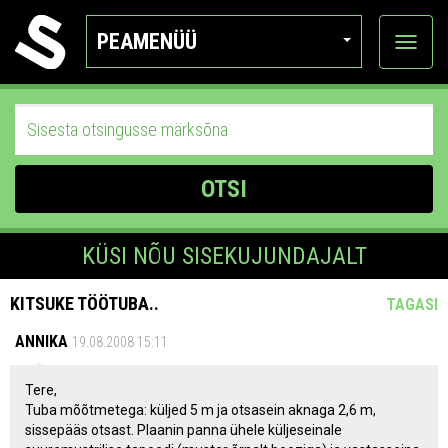
PEAMENÜÜ
Ava
katego
OTSI
KÜSI NÕU SISEKUJUNDAJALT
KITSUKE TÖÖTUBA..
TAGASI
ANNIKA
19.08.2008 15:11
Tere,
Tuba mõõtmetega: küljed 5 m ja otsasein aknaga 2,6 m,
sissepääs otsast. Plaanin panna ühele küljeseinale