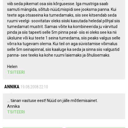
viib seda pikemat osa siis kõrgusesse. Iga mustriga saab
samuti mängida, sõltub nüüd,mispidi see jooksma panna. Kui
teete aga otsaseina ka tumedamaks, siis see kitsendab seda
ruumi veelgi- soovitatav oleks siiski kasutada heledal põhjal siis
tumedamat mustrit. Samas võite ka kombineerida ju värvitud
pinda ja siis tapeeti selle 5m pinna peal- siis ei oleks see ka nii
üksluine või kui teete 1 seina tumedama, siis peaks valgus selle
võrra ka tugevam olema. Kui teil on aga süvistamise võimalus
selle 5m seinapinnal, siis kaaluge ka seda ja sinna siis valgustid
panna- see teeks ka kohe ruumi laiemaks ja õhulisemaks.
Helen
TSITEERI
ANNIKA
19.08.2008 22:10
... tänan vastuse eest! Nüüd on jälle mõtlemisainet.
Annika
TSITEERI