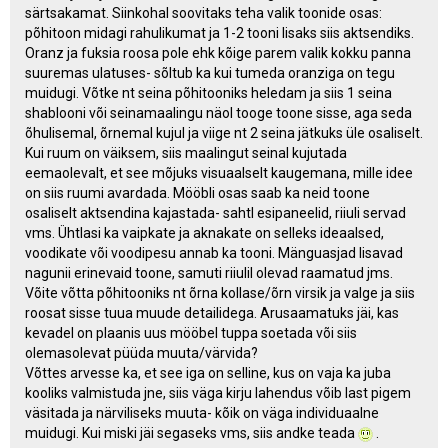
särtsakamat. Siinkohal soovitaks teha valik toonide osas:
põhitoon midagi rahulikumat ja 1-2 tooni lisaks siis aktsendiks.
Oranz ja fuksia roosa pole ehk kõige parem valik kokku panna
suuremas ulatuses- sõltub ka kui tumeda oranziga on tegu
muidugi. Võtke nt seina põhitooniks heledam ja siis 1 seina
shablooni või seinamaalingu näol tooge toone sisse, aga seda
õhulisemal, õrnemal kujul ja viige nt 2 seina jätkuks üle osaliselt.
Kui ruum on väiksem, siis maalingut seinal kujutada
eemaolevalt, et see mõjuks visuaalselt kaugemana, mille idee
on siis ruumi avardada. Mööbli osas saab ka neid toone
osaliselt aktsendina kajastada- sahtl esipaneelid, riiuli servad
vms. Ühtlasi ka vaipkate ja aknakate on selleks ideaalsed,
voodikate või voodipesu annab ka tooni. Mänguasjad lisavad
nagunii erinevaid toone, samuti riiulil olevad raamatud jms.
Võite võtta põhitooniks nt õrna kollase/õrn virsik ja valge ja siis
roosat sisse tuua muude detailidega. Arusaamatuks jäi, kas
kevadel on plaanis uus mööbel tuppa soetada või siis
olemasolevat püüda muuta/värvida?
Võttes arvesse ka, et see iga on selline, kus on vaja ka juba
kooliks valmistuda jne, siis väga kirju lahendus võib last pigem
väsitada ja närviliseks muuta- kõik on väga individuaalne
muidugi. Kui miski jäi segaseks vms, siis andke teada
.