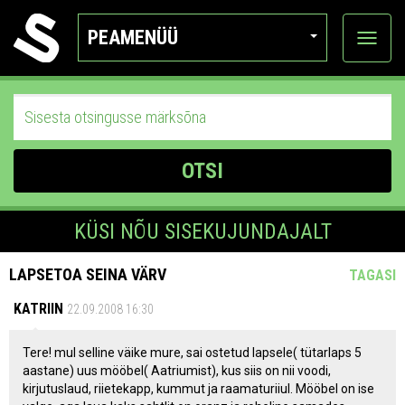
PEAMENÜÜ
Ava
katego
OTSI
KÜSI NÕU SISEKUJUNDAJALT
LAPSETOA SEINA VÄRV
TAGASI
KATRIIN
22.09.2008 16:30
Tere! mul selline väike mure, sai ostetud lapsele( tütarlaps 5
aastane) uus mööbel( Aatriumist), kus siis on nii voodi,
kirjutuslaud, riietekapp, kummut ja raamaturiiul. Mööbel on ise