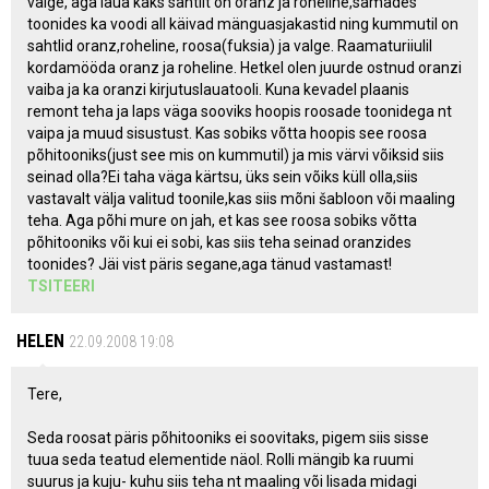
valge, aga laua kaks sahtlit on oranz ja roheline,samades
toonides ka voodi all käivad mänguasjakastid ning kummutil on
sahtlid oranz,roheline, roosa(fuksia) ja valge. Raamaturiiulil
kordamööda oranz ja roheline. Hetkel olen juurde ostnud oranzi
vaiba ja ka oranzi kirjutuslauatooli. Kuna kevadel plaanis
remont teha ja laps väga sooviks hoopis roosade toonidega nt
vaipa ja muud sisustust. Kas sobiks võtta hoopis see roosa
põhitooniks(just see mis on kummutil) ja mis värvi võiksid siis
seinad olla?Ei taha väga kärtsu, üks sein võiks küll olla,siis
vastavalt välja valitud toonile,kas siis mõni šabloon või maaling
teha. Aga põhi mure on jah, et kas see roosa sobiks võtta
põhitooniks või kui ei sobi, kas siis teha seinad oranzides
toonides? Jäi vist päris segane,aga tänud vastamast!
TSITEERI
HELEN
22.09.2008 19:08
Tere,
Seda roosat päris põhitooniks ei soovitaks, pigem siis sisse
tuua seda teatud elementide näol. Rolli mängib ka ruumi
suurus ja kuju- kuhu siis teha nt maaling või lisada midagi