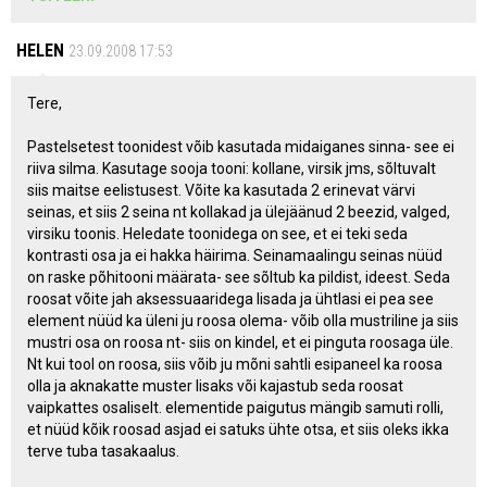
HELEN
23.09.2008 17:53
Tere,
Pastelsetest toonidest võib kasutada midaiganes sinna- see ei
riiva silma. Kasutage sooja tooni: kollane, virsik jms, sõltuvalt
siis maitse eelistusest. Võite ka kasutada 2 erinevat värvi
seinas, et siis 2 seina nt kollakad ja ülejäänud 2 beezid, valged,
virsiku toonis. Heledate toonidega on see, et ei teki seda
kontrasti osa ja ei hakka häirima. Seinamaalingu seinas nüüd
on raske põhitooni määrata- see sõltub ka pildist, ideest. Seda
roosat võite jah aksessuaaridega lisada ja ühtlasi ei pea see
element nüüd ka üleni ju roosa olema- võib olla mustriline ja siis
mustri osa on roosa nt- siis on kindel, et ei pinguta roosaga üle.
Nt kui tool on roosa, siis võib ju mõni sahtli esipaneel ka roosa
olla ja aknakatte muster lisaks või kajastub seda roosat
vaipkattes osaliselt. elementide paigutus mängib samuti rolli,
et nüüd kõik roosad asjad ei satuks ühte otsa, et siis oleks ikka
terve tuba tasakaalus.