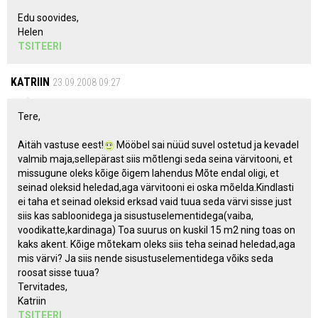
Edu soovides,
Helen
TSITEERI
KATRIIN
23.09.2008 09:27
Tere,
Aitäh vastuse eest!
Mööbel sai nüüd suvel ostetud ja kevadel
valmib maja,sellepärast siis mõtlengi seda seina värvitooni, et
missugune oleks kõige õigem lahendus Mõte endal oligi, et
seinad oleksid heledad,aga värvitooni ei oska mõelda.Kindlasti
ei taha et seinad oleksid erksad vaid tuua seda värvi sisse just
siis kas sabloonidega ja sisustuselementidega(vaiba,
voodikatte,kardinaga) Toa suurus on kuskil 15 m2 ning toas on
kaks akent. Kõige mõtekam oleks siis teha seinad heledad,aga
mis värvi? Ja siis nende sisustuselementidega võiks seda
roosat sisse tuua?
Tervitades,
Katriin
TSITEERI