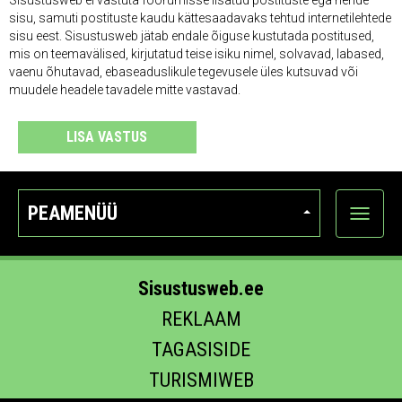
Sisustusweb ei vastuta foorumisse lisatud postituste ega nende
sisu, samuti postituste kaudu kättesaadavaks tehtud internetilehtede
sisu eest. Sisustusweb jätab endale õiguse kustutada postitused,
mis on teemavälised, kirjutatud teise isiku nimel, solvavad, labased,
vaenu õhutavad, ebaseaduslikule tegevusele üles kutsuvad või
muudele headele tavadele mitte vastavad.
LISA VASTUS
PEAMENÜÜ
Ava
kategoo
Sisustusweb.ee
REKLAAM
TAGASISIDE
TURISMIWEB