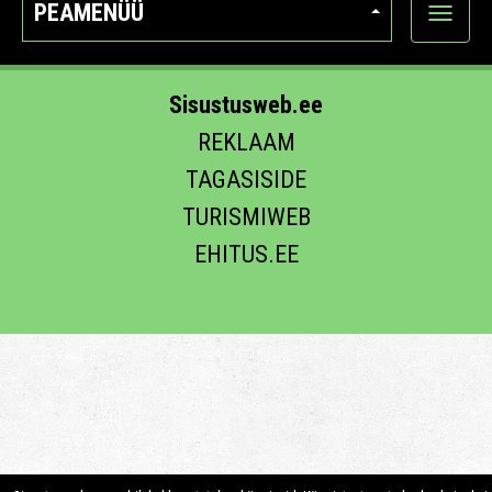
PEAMENÜÜ
Ava
kategoo
Sisustusweb.ee
REKLAAM
TAGASISIDE
TURISMIWEB
EHITUS.EE