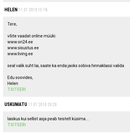
HELEN
11.01.2010 15:18
Tere,
võite vaadat online müüki:
www.on24.ee
www.sisustus.ee
www.living.ee
seal valik suht lai, saate ka enda jaoks sobiva hinnaklassi valida
Edu soovides,
Helen
TSITEERI
USKUMATU
11.01.2010 20:20
laiskus kui sellist asja peab teistelt küsima....
TSITEERI