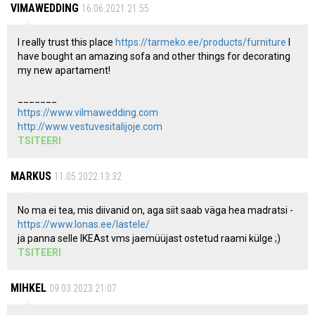
VIMAWEDDING
16.06.2021 21:55
I really trust this place
https://tarmeko.ee/products/furniture
I
have bought an amazing sofa and other things for decorating
my new apartament!
_______
https://www.vilmawedding.com
http://www.vestuvesitalijoje.com
TSITEERI
MARKUS
11.05.2022 13:32
No ma ei tea, mis diivanid on, aga siit saab väga hea madratsi -
https://www.lonas.ee/lastele/
ja panna selle IKEAst vms jaemüüjast ostetud raami külge ;)
TSITEERI
MIHKEL
09.03.2023 21:07