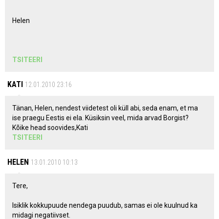
Helen
TSITEERI
KATI
12.01.2010 23:16
Tänan, Helen, nendest viidetest oli küll abi, seda enam, et ma
ise praegu Eestis ei ela. Küsiksin veel, mida arvad Borgist?
Kõike head soovides,Kati
TSITEERI
HELEN
13.01.2010 10:13
Tere,
Isiklik kokkupuude nendega puudub, samas ei ole kuulnud ka
midagi negatiivset.