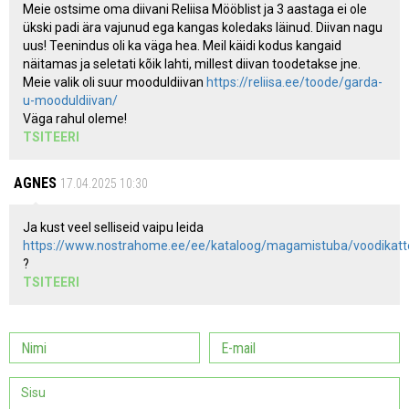
Meie ostsime oma diivani Reliisa Mööblist ja 3 aastaga ei ole
ükski padi ära vajunud ega kangas koledaks läinud. Diivan nagu
uus! Teenindus oli ka väga hea. Meil käidi kodus kangaid
näitamas ja seletati kõik lahti, millest diivan toodetakse jne.
Meie valik oli suur mooduldiivan
https://reliisa.ee/toode/garda-
u-mooduldiivan/
Väga rahul oleme!
TSITEERI
AGNES
17.04.2025 10:30
Ja kust veel selliseid vaipu leida
https://www.nostrahome.ee/ee/kataloog/magamistuba/voodikatt
?
TSITEERI