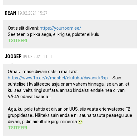
DEAN
19.02.2021 15:27
Ostis siit diivani:
https://yourroom.ee/
See teenib pikka aega, ei krigise, polster ei kulu.
TSITEERI
JOOSEP
09.03.2021 11:51
Oma viimase diivani ostsin ma 1a'st :
https://www.1a.ee/c/moobel/elutuba/diivanid/3xp
... Sain
suhteliselt kvaliteetse asja enam vähem hinnaga. Ise arvan, et
kui seal veits ringi surfata, annab kindalsti endale hea diivani
VÄGA odavalt saada...
Aga, kui pole tähtis et diivan on UUS, siis vaata erienvatesse FB
gruppidesse.. Näiteks sain endale nii sauna tasuta peaaegu uue
diivani, pidin ainult ise järgi minema
TSITEERI