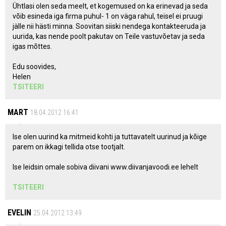
Ühtlasi olen seda meelt, et kogemused on ka erinevad ja seda
võib esineda iga firma puhul- 1 on väga rahul, teisel ei pruugi
jälle nii hästi minna. Soovitan siiski nendega kontakteeruda ja
uurida, kas nende poolt pakutav on Teile vastuvõetav ja seda
igas mõttes.
Edu soovides,
Helen
TSITEERI
MART
18.04.2012 16:41
Ise olen uurind ka mitmeid kohti ja tuttavatelt uurinud ja kõige
parem on ikkagi tellida otse tootjalt.
Ise leidsin omale sobiva diivani www.diivanjavoodi.ee lehelt
TSITEERI
EVELIN
25.04.2012 13:49