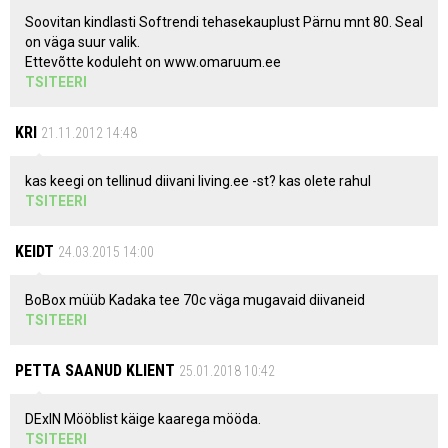
Soovitan kindlasti Softrendi tehasekauplust Pärnu mnt 80. Seal
on väga suur valik.
Ettevõtte koduleht on www.omaruum.ee
TSITEERI
KRI
21.11.2012 14:48
kas keegi on tellinud diivani living.ee -st? kas olete rahul
TSITEERI
KEIDT
24.03.2015 14:00
BoBox müüb Kadaka tee 70c väga mugavaid diivaneid
TSITEERI
PETTA SAANUD KLIENT
25.01.2018 10:42
DExIN Mööblist käige kaarega mööda.
TSITEERI