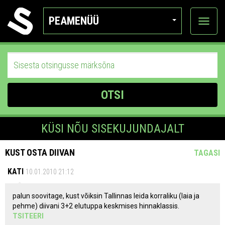
PEAMENÜÜ
Ava
katego
OTSI
KÜSI NÕU SISEKUJUNDAJALT
KUST OSTA DIIVAN
TAGASI
KATI
10.01.2010 21:12
palun soovitage, kust võiksin Tallinnas leida korraliku (laia ja
pehme) diivani 3+2 elutuppa keskmises hinnaklassis.
TSITEERI