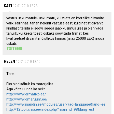
KATI
12.01.2010 12:28
vastus uskumatule- uskumatu, kui vilets on korralike diivanite
valik Tallinnas. tänan helenit vastuse eest, kuid netist diivanit
kindlasti tellida ei soovi. seega jääb küsimus üles ja olen väga
tänulik, kui keegi tõesti oskaks soovitada firmat, kes
kvaliteetset diivanit mõistlikus hinnas (max 25000 EEK) müüa
oskab.
TSITEERI
HELEN
12.01.2010 18:10
Tere,
Eks hind sõltub ka materjalist.
Aga võite uurida ka neilt:
http://www.ermatiko.ee/
http://www.omaruum.ee/
http://www.inandin.ee/modules/user/?ac=language&lang=ee
http://12tooli.cma.ee/index.php?main_id=98&lang=est