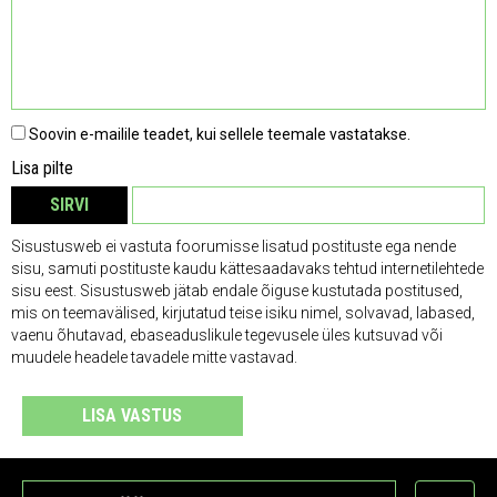
Soovin e-mailile teadet, kui sellele teemale vastatakse.
Lisa pilte
SIRVI
EEMALDA
Sisustusweb ei vastuta foorumisse lisatud postituste ega nende
sisu, samuti postituste kaudu kättesaadavaks tehtud internetilehtede
sisu eest. Sisustusweb jätab endale õiguse kustutada postitused,
mis on teemavälised, kirjutatud teise isiku nimel, solvavad, labased,
vaenu õhutavad, ebaseaduslikule tegevusele üles kutsuvad või
muudele headele tavadele mitte vastavad.
LISA VASTUS