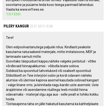
komplekt moodustama ühtse terviku. Vajadusel tuleme kohale,
soovitame ja püüame leida koos teiega parimaid lahendusi.
Vaata ka www.erfrees.ee.
TSITEERI
PILERY KANGUR
25.01.2013 10:58
Tere!
Olen eelpoolvastanutega paljuski nõus. Kindlasti peaksite
kasutama naturaalseid materjale, mitte imitatsioone, MDF ja
laminaate samuti mitte.
Soovitaks täispuidust kappe,näiteks valgeks peitsitud - võtke
võrdlevaid hinnapakkumisi - võibolla leiate sobiva.
Sobiksid ka spoonitud tahveluksed või osaliselt spoonitud.
Stilistiliselt on Teie interjööri sobiv ja kordi odavam näiteks
alumise või ülemise kapirea asemel kasutada sobivad kangast
- valge linane vms. ja kinnitada nagu kardin uste asemele. Uste
ärajätmine või asendamine riiulitega teeb mööbli hinna
odavamaks - materjal olgu aga aus - selle pealt ei tohiks kokku
hoida.
Töötasapinna taha on jälle hakatud kasutama ka kahhelplaate.