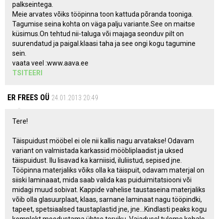
palkseintega.
Meie arvates võiks tööpinna toon kattuda põranda tooniga.
Tagumise seina kohta on väga palju variante.See on maitse
küsimus.On tehtud nii-taluga või majaga seonduv pilt on
suurendatud ja paigal.klaasi taha ja see ongi kogu tagumine
sein.
vaata veel :www.aava.ee
TSITEERI
ER FREES OÜ
24.01.2013 20:49
Tere!
Täispuidust mööbel ei ole nii kallis nagu arvatakse! Odavam
variant on valmistada karkassid mööbliplaadist ja uksed
täispuidust. Ilu lisavad ka karniisid, iluliistud, sepised jne.
Tööpinna materjaliks võiks olla ka täispuit, odavam materjal on
siiski laminaaat, mida saab valida kas puiduimitatsiooni või
midagi muud sobivat. Kappide vahelise taustaseina materjaliks
võib olla glasuurplaat, klaas, sarnane laminaat nagu tööpindki,
tapeet, spetsiaalsed taustaplastid jne, jne...Kindlasti peaks kogu