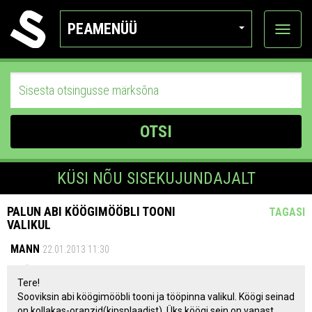
PEAMENÜÜ
Ava
katego
OTSI
KÜSI NÕU SISEKUJUNDAJALT
PALUN ABI KÖÖGIMÖÖBLI TOONI
TAGASI
VALIKUL
MANN
22.01.2013 11:30
Tere!
Sooviksin abi köögimööbli tooni ja tööpinna valikul. Köögi seinad
on kollakas-oranzid(kipsplaadist). Üks köögi sein on vanast