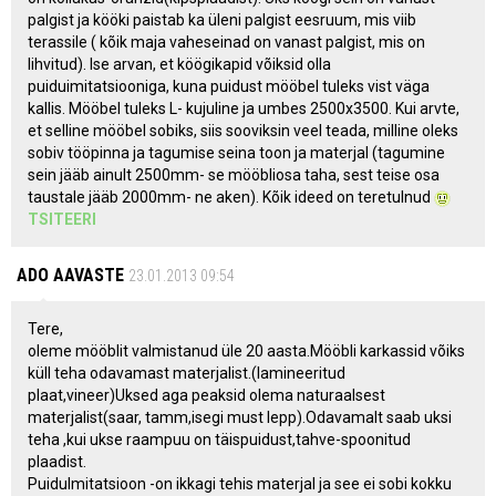
palgist ja kööki paistab ka üleni palgist eesruum, mis viib
terassile ( kõik maja vaheseinad on vanast palgist, mis on
lihvitud). Ise arvan, et köögikapid võiksid olla
puiduimitatsiooniga, kuna puidust mööbel tuleks vist väga
kallis. Mööbel tuleks L- kujuline ja umbes 2500x3500. Kui arvte,
et selline mööbel sobiks, siis sooviksin veel teada, milline oleks
sobiv tööpinna ja tagumise seina toon ja materjal (tagumine
sein jääb ainult 2500mm- se mööbliosa taha, sest teise osa
taustale jääb 2000mm- ne aken). Kõik ideed on teretulnud
TSITEERI
ADO AAVASTE
23.01.2013 09:54
Tere,
oleme mööblit valmistanud üle 20 aasta.Mööbli karkassid võiks
küll teha odavamast materjalist.(lamineeritud
plaat,vineer)Uksed aga peaksid olema naturaalsest
materjalist(saar, tamm,isegi must lepp).Odavamalt saab uksi
teha ,kui ukse raampuu on täispuidust,tahve-spoonitud
plaadist.
PuiduImitatsioon -on ikkagi tehis materjal ja see ei sobi kokku