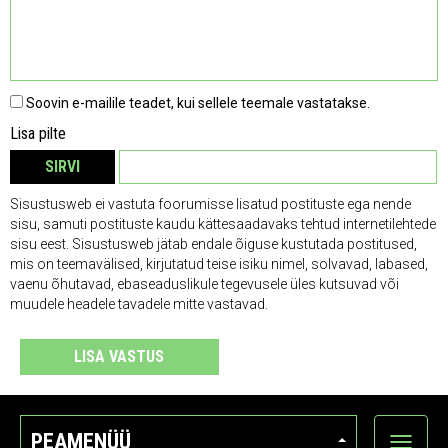
Soovin e-mailile teadet, kui sellele teemale vastatakse.
Lisa pilte
SIRVI
EEMALDA
Sisustusweb ei vastuta foorumisse lisatud postituste ega nende
sisu, samuti postituste kaudu kättesaadavaks tehtud internetilehtede
sisu eest. Sisustusweb jätab endale õiguse kustutada postitused,
mis on teemavälised, kirjutatud teise isiku nimel, solvavad, labased,
vaenu õhutavad, ebaseaduslikule tegevusele üles kutsuvad või
muudele headele tavadele mitte vastavad.
LISA VASTUS
PEAMENÜÜ
Ava