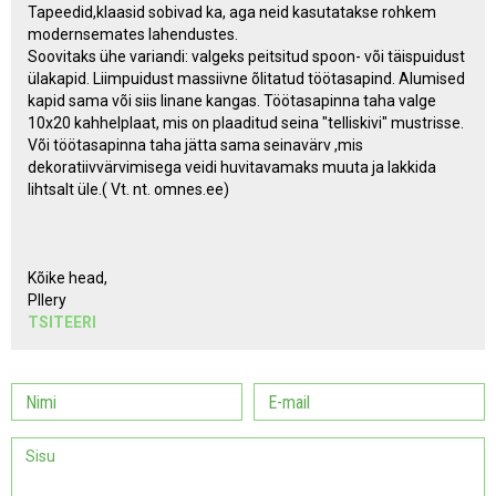
Tapeedid,klaasid sobivad ka, aga neid kasutatakse rohkem
modernsemates lahendustes.
Soovitaks ühe variandi: valgeks peitsitud spoon- või täispuidust
ülakapid. Liimpuidust massiivne õlitatud töötasapind. Alumised
kapid sama või siis linane kangas. Töötasapinna taha valge
10x20 kahhelplaat, mis on plaaditud seina "telliskivi" mustrisse.
Või töötasapinna taha jätta sama seinavärv ,mis
dekoratiivvärvimisega veidi huvitavamaks muuta ja lakkida
lihtsalt üle.( Vt. nt. omnes.ee)
Kõike head,
PIlery
TSITEERI