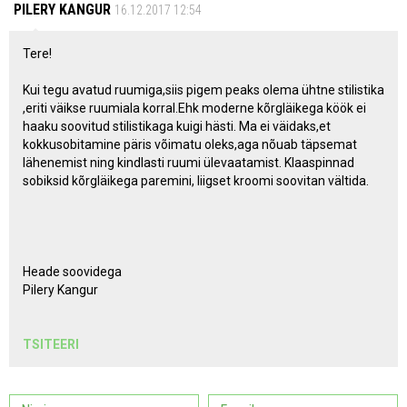
PILERY KANGUR
16.12.2017 12:54
Tere!
Kui tegu avatud ruumiga,siis pigem peaks olema ühtne stilistika
,eriti väikse ruumiala korral.Ehk moderne kõrgläikega köök ei
haaku soovitud stilistikaga kuigi hästi. Ma ei väidaks,et
kokkusobitamine päris võimatu oleks,aga nõuab täpsemat
lähenemist ning kindlasti ruumi ülevaatamist. Klaaspinnad
sobiksid kõrgläikega paremini, liigset kroomi soovitan vältida.
Heade soovidega
Pilery Kangur
TSITEERI