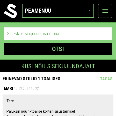
PEAMENÜÜ
Ava
katego
OTSI
KÜSI NÕU SISEKUJUNDAJALT
ERINEVAD STIILID 1 TOALISES
TAGASI
MARI
15.12.2017 19:22
Tere
Paluksin nõu 1-toalise korteri sisustamisel.