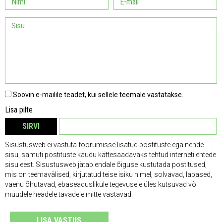
Soovin e-mailile teadet, kui sellele teemale vastatakse.
Lisa pilte
SIRVI
EEMALDA
Sisustusweb ei vastuta foorumisse lisatud postituste ega nende
sisu, samuti postituste kaudu kättesaadavaks tehtud internetilehtede
sisu eest. Sisustusweb jätab endale õiguse kustutada postitused,
mis on teemavälised, kirjutatud teise isiku nimel, solvavad, labased,
vaenu õhutavad, ebaseaduslikule tegevusele üles kutsuvad või
muudele headele tavadele mitte vastavad.
LISA VASTUS