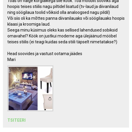
Toas on valge kõrgläikega sile köök. Toa mööblit sooviks aga
hoopis teises stiilis nagu piltidel lisatud (tv-laud ja diivanilaud
ning söögilaua toolid võiksid olla analoogsed nagu pildil)
Või siis oli ka mõttes panna diivanilauaks või söögilauaks hoopis
klaasi ja kroomiga laud.
Seega minu küsimus oleks kas sellised lahendused sobiksid
omavahel? Köök on justkui moderne aga ülejäänud mööbel
teises stiilis (ei teagi kuidas seda stiili täpselt nimetatakse?)
Head soovides ja vastust ootama jäädes
Mari
TSITEERI