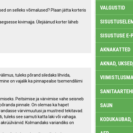
VALGUSTID
sed on selleks võimalused? Plaan jätta korteris
SISUSTUSELE
iaegsesse kivimajja. Ülejäänud korter läheb
SISUSTUSE E-
AKNAKATTED
AKNAD, UKSED
älimus, tuleks põrand siledaks lihvida,
VIIMISTLUSMA
imine on vajalik ka pinnapealse tsemendiliimi
SANITAARTEHN
iseks. Peitsimise ja värvimise vahe seisneb
SAUN
b põranda pinnale. On olemas ka hapet
õrandasse värvimuutusi ja mustreid tekitavad.
i, tuleks see samuti katta laki või vahaga.
KODUKAUBAD,
akrüülvärvid. Kolmandaks variandiks on