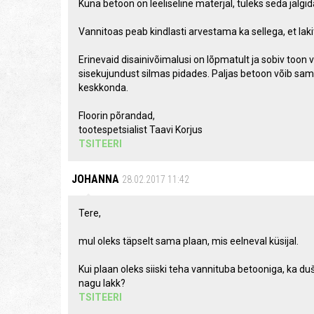
Kuna betoon on leeliseline materjal, tuleks seda jälgid
Vannitoas peab kindlasti arvestama ka sellega, et lak
Erinevaid disainivõimalusi on lõpmatult ja sobiv toon 
sisekujundust silmas pidades. Paljas betoon võib sam
keskkonda.
Floorin põrandad,
tootespetsialist Taavi Korjus
TSITEERI
JOHANNA
28.02.2017 11:42
Tere,
mul oleks täpselt sama plaan, mis eelneval küsijal.
Kui plaan oleks siiski teha vannituba betooniga, ka du
nagu lakk?
TSITEERI