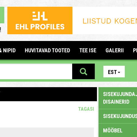
& NIPID
HUVITAVAD TOOTED
TEE ISE
GALERII
P
EST
T
SISEKUJUNDAJ
DISAINERID
TAGASI
SISEKUJUNDUS
MÖÖBEL