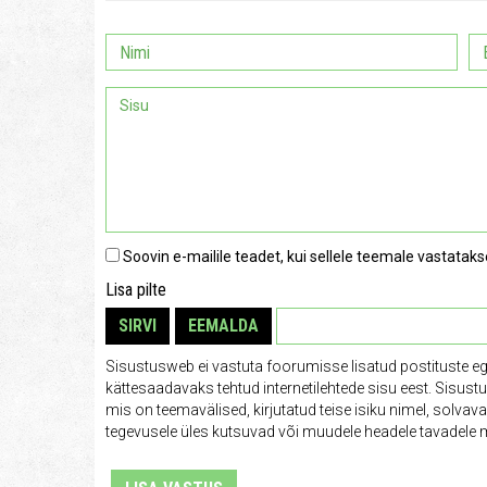
Soovin e-mailile teadet, kui sellele teemale vastataks
Lisa pilte
SIRVI
EEMALDA
Sisustusweb ei vastuta foorumisse lisatud postituste e
kättesaadavaks tehtud internetilehtede sisu eest. Sisus
mis on teemavälised, kirjutatud teise isiku nimel, solva
tegevusele üles kutsuvad või muudele headele tavadele m