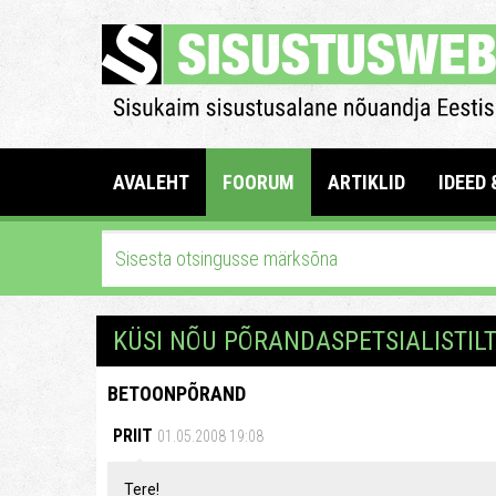
AVALEHT
FOORUM
ARTIKLID
IDEED 
KÜSI NÕU PÕRANDASPETSIALISTIL
BETOONPÕRAND
PRIIT
01.05.2008 19:08
Tere!