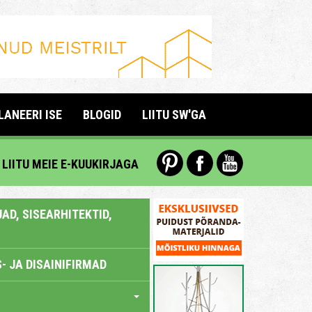
LANEERI ISE
BLOGID
LIITU SW'GA
LIITU MEIE E-KUUKIRJAGA
AD, SISEARHITEKTID,
- JA DISAINIFIRMAD