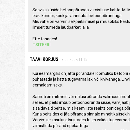
Sooviks küsida betoonpõranda viimistluse kohta. Milli
esik, koridor, köök ja vannituba betoonpõrandaga.
Mis vahe on värvimisel/peitsimisel ja mis sobiks Eest
ilmselt tumeda laudparketi alla.
Ette tänades!
TSITEERI
TAAVI KORJUS
07.05.2008 11:15
Kui eesmärgiks on jätta põrandale loomuliku betooni v
puhastada ja katta tugevama laki või kivivahaga. Lihv
eemaldamiseks.
Samuti on mitmeid võimalusi põranda välimuse muutm
selles, et peits imbub betoonpõranda sisse, värv jää
sisaldavaid peitse, mis keemiliste reaktsioonidega p
Kuna peitsides ei jää põranda pinnale mingit kaitsekiht
Värvimise kasuks otsustades tuleb valida tugevamad 
viimistleda põrand epokattega.