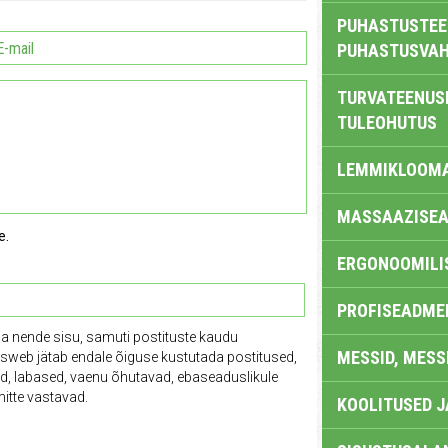
PUHASTUSTEE
PUHASTUSVAH
TURVATEENUS
TULEOHUTUS
LEMMIKLOOM
MASSAAZISEA
e.
ERGONOOMILI
PROFISEADME
ga nende sisu, samuti postituste kaudu
MESSID, MESS
tusweb jätab endale õiguse kustutada postitused,
vad, labased, vaenu õhutavad, ebaseaduslikule
itte vastavad.
KOOLITUSED 