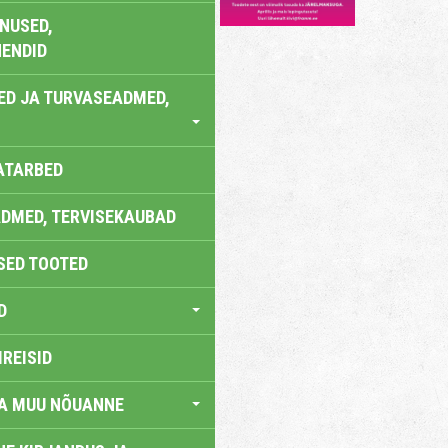
NUSED,
ENDID
ED JA TURVASEADMED,
ATARBED
DMED, TERVISEKAUBAD
SED TOOTED
D
IREISID
JA MUU NÕUANNE