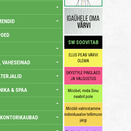
MENDID
POED
SW SOOVITAB
ELUS PEAB VÄRVI
OLEMA
, VAHESEINAD
SKYSTYLE PINGLAED
TERJALID
JA VALGUSTUS
IKA & SPAA
Mööbel, mida Sinu
naabril pole
Mööbli valmistamine
individuaalse tellimuse
 KONTORIKAUBAD
järgi