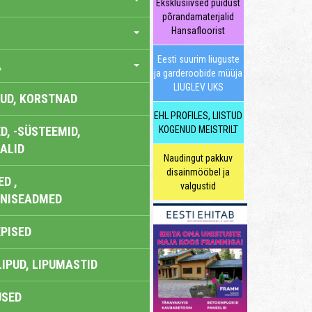
Eksklusiivsed puidust
põrandamaterjalid
Hansafloorist
Eesti suurim liuguste
A
ja garderoobide müüja
LIUGLEV UKS
UD, KORSTNAD
EHL PROFILES, LIISTUD
, -SÜSTEEMID,
KOGENUD MEISTRILT
ALID
Naudingut pakkuv
disainmööbel ja
D ,
valgustid
ONISEADMED
EPISED
LIPUD, LIPUMASTID
USED