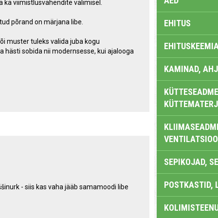
AED
a ka viimistlusvahendite valimisel.
itud põrand on märjana libe.
EHITUS
või muster tuleks valida juba kogu
EHITUSKEEMI
a hästi sobida nii modernsesse, kui ajalooga
KAMINAD, AHJ
KÜTTESEADMED
KÜTTEMATERJ
KLIIMASEADME
VENTILATSIO
SEPIKOJAD, S
POSTKASTID, 
ššinurk - siis kas vaha jääb samamoodi libe
KOLIMISTEEN