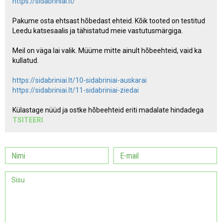
https://sidabriniai.lt/
Pakume osta ehtsast hõbedast ehteid. Kõik tooted on testitud
Leedu katsesaalis ja tähistatud meie vastutusmärgiga.
Meil on väga lai valik. Müüme mitte ainult hõbeehteid, vaid ka
kullatud.
https://sidabriniai.lt/10-sidabriniai-auskarai
https://sidabriniai.lt/11-sidabriniai-ziedai
Külastage nüüd ja ostke hõbeehteid eriti madalate hindadega
TSITEERI