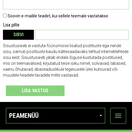
Soovin e-mailile teadet, kui sellele teemale vastatakse.
Lisa pilte
SIRVI
EEMALDA
Sisustusweb ei vastuta foorumisse lisatud postituste ega nende
sisu, samuti postituste kaudu kättesaadavaks tehtud internetilehtede
sisu eest. Sisustusweb jätab endale õiguse kustutada postitused,
mis on teemavälised, kirjutatud teise isiku nimel, solvavad, labased,
vaenu õhutavad, ebaseaduslikule tegevusele üles kutsuvad või
muudele headele tavadele mitte vastavad.
LISA VASTUS
PEAMENÜÜ
Ava
kategoo