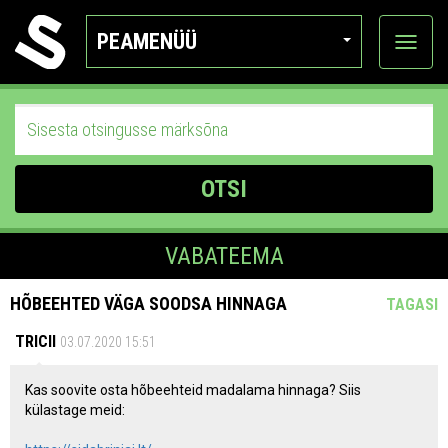
PEAMENÜÜ
Ava
katego
OTSI
VABATEEMA
HÕBEEHTED VÄGA SOODSA HINNAGA
TAGASI
TRICII
03.07.2020 15:51
Kas soovite osta hõbeehteid madalama hinnaga? Siis
külastage meid: