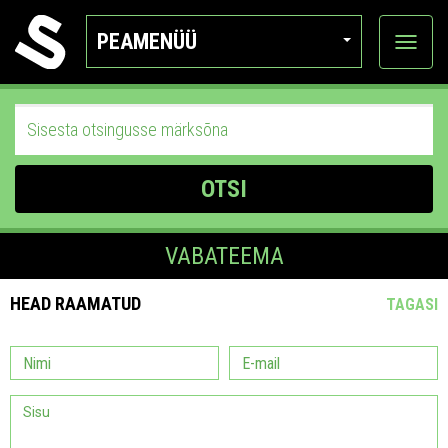
PEAMENÜÜ
Ava
katego
OTSI
VABATEEMA
HEAD RAAMATUD
TAGASI