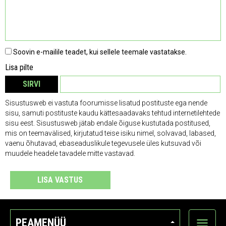
Soovin e-mailile teadet, kui sellele teemale vastatakse.
Lisa pilte
SIRVI
EEMALDA
Sisustusweb ei vastuta foorumisse lisatud postituste ega nende
sisu, samuti postituste kaudu kättesaadavaks tehtud internetilehtede
sisu eest. Sisustusweb jätab endale õiguse kustutada postitused,
mis on teemavälised, kirjutatud teise isiku nimel, solvavad, labased,
vaenu õhutavad, ebaseaduslikule tegevusele üles kutsuvad või
muudele headele tavadele mitte vastavad.
LISA VASTUS
PEAMENÜÜ
Ava