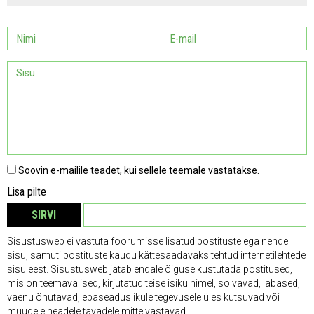
Soovin e-mailile teadet, kui sellele teemale vastatakse.
Lisa pilte
SIRVI
EEMALDA
Sisustusweb ei vastuta foorumisse lisatud postituste ega nende
sisu, samuti postituste kaudu kättesaadavaks tehtud internetilehtede
sisu eest. Sisustusweb jätab endale õiguse kustutada postitused,
mis on teemavälised, kirjutatud teise isiku nimel, solvavad, labased,
vaenu õhutavad, ebaseaduslikule tegevusele üles kutsuvad või
muudele headele tavadele mitte vastavad.