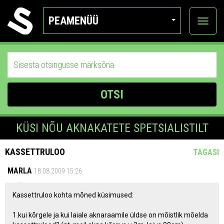
PEAMENÜÜ
Ava
katego
OTSI
KÜSI NÕU AKNAKATETE SPETSIALISTILT
KASSETTRULOO
TAGASI
MARLA
18.08.2009 15:26
Kassettruloo kohta mõned küsimused:
1.kui kõrgele ja kui laiale aknaraamile üldse on mõistlik mõelda