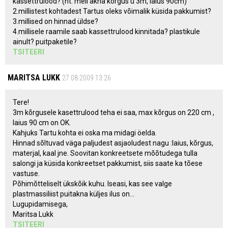
kassettrulood? (nt. meil akna kõrgus u 3m, laius 90cm)
2.millistest kohtadest Tartus oleks võimalik küsida pakkumist?
3.millised on hinnad üldse?
4.millisele raamile saab kassettrulood kinnitada? plastikule
ainult? puitpaketile?
TSITEERI
MARITSA LUKK
27.08.2009 13:26
Tere!
3m kõrgusele kasettrulood teha ei saa, max kõrgus on 220 cm ,
laius 90 cm on OK.
Kahjuks Tartu kohta ei oska ma midagi öelda.
Hinnad sõltuvad väga paljudest asjaoludest nagu :laius, kõrgus,
materjal, kaal jne. Soovitan konkreetsete mõõtudega tulla
salongi ja küsida konkreetset pakkumist, siis saate ka tõese
vastuse.
Põhimõtteliselt ükskõik kuhu. Iseasi, kas see valge
plastmassiliist puitakna küljes ilus on...
Lugupidamisega,
Maritsa Lukk
TSITEERI