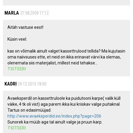
MARLA
27.08.2009 17:12
Aitäh vastuse eest!
Küsin veel:
kas on võimalik ainult valget kassettrulood tellida? Ma kujutasin
oma naiivsuses ette, et neid on ikka erinavat värvi ka olemas,
olenemata siis materjalist, millest neid tehakse...
TSITEERI
KADRI
29.12.2010 18:50
Avaeksperdil on kassettruloole ka puidutooni karpe( valik küll
väike, 4 tk oli vist) aga parem ikka kui kriiskav valge puitaknal.
Tartus on edasimüüjad:
http://www.avaeksperdid.ee/index.php?page=206
Sunorek ka müüb aga tal ainult valge ja pruun karp.
TSITEERI