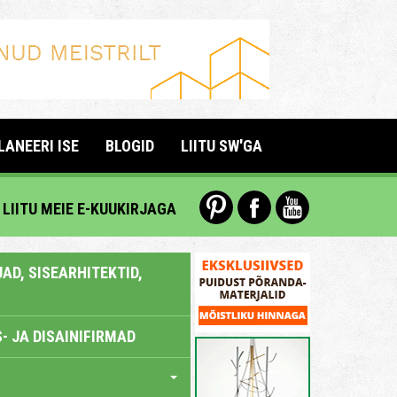
LANEERI ISE
BLOGID
LIITU SW'GA
LIITU MEIE E-KUUKIRJAGA
AD, SISEARHITEKTID,
- JA DISAINIFIRMAD