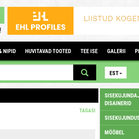
& NIPID
HUVITAVAD TOOTED
TEE ISE
GALERII
P
EST
SISEKUJUNDAJ
DISAINERID
TAGASI
SISEKUJUNDUS
MÖÖBEL