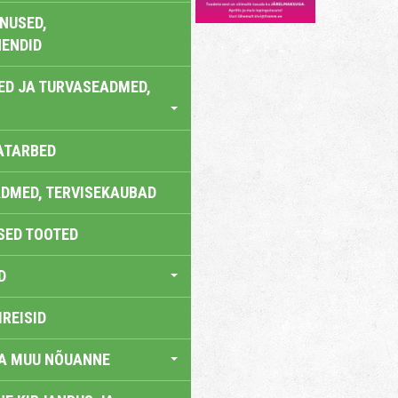
NUSED,
ENDID
ED JA TURVASEADMED,
ATARBED
DMED, TERVISEKAUBAD
SED TOOTED
D
IREISID
JA MUU NÕUANNE