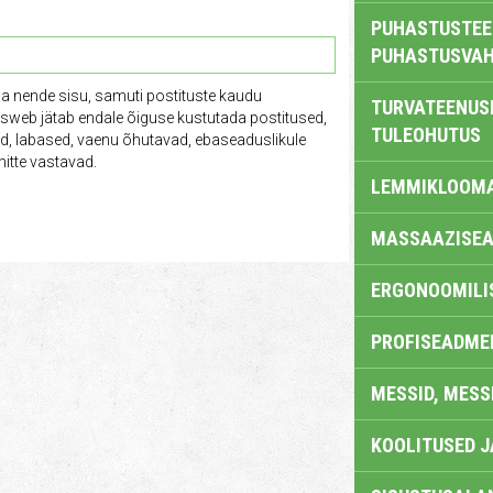
PUHASTUSTEE
PUHASTUSVAH
ga nende sisu, samuti postituste kaudu
TURVATEENUS
tusweb jätab endale õiguse kustutada postitused,
TULEOHUTUS
vad, labased, vaenu õhutavad, ebaseaduslikule
itte vastavad.
LEMMIKLOOM
MASSAAZISEA
ERGONOOMILI
PROFISEADME
MESSID, MESS
KOOLITUSED 