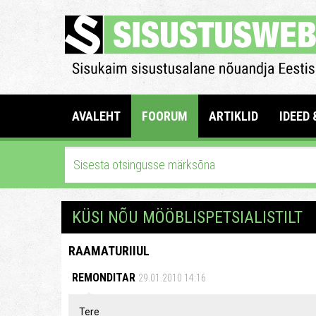
AVALEHT
FOORUM
ARTIKLID
IDEED 
KÜSI NÕU MÖÖBLISPETSIALISTILT
RAAMATURIIUL
REMONDITAR
29.01.2010 14:16
Tere