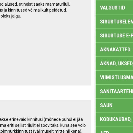
 alused, et neist saaks raamaturiiuli.
VALGUSTID
us ja kinnitused võimalikult peidetud.
oleks jalgu.
SISUSTUSELE
SISUSTUSE E-
AKNAKATTED
AKNAD, UKSED
VIIMISTLUSMA
SANITAARTEHN
SAUN
KODUKAUBAD,
akse erinevaid kinnitusi (mõnede puhul ei jää
a eriti sellist riiulit ei soovitaks, kuna see võib
lmnurkkinnitust (välimuselt mitte nii kena).