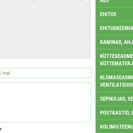
AED
EHITUS
EHITUSKEEMI
KAMINAD, AHJ
KÜTTESEADMED
KÜTTEMATERJ
KLIIMASEADME
VENTILATSIO
SEPIKOJAD, S
POSTKASTID, 
KOLIMISTEEN
e.