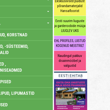
Eksklusiivsed puidust
põrandamaterjalid
Hansafloorist
Eesti suurim liuguste
A
ja garderoobide müüja
LIUGLEV UKS
UD, KORSTNAD
EHL PROFILES, LIISTUD
, -SÜSTEEMID,
KOGENUD MEISTRILT
ALID
Naudingut pakkuv
disainmööbel ja
D ,
valgustid
ONISEADMED
EPISED
LIPUD, LIPUMASTID
USED