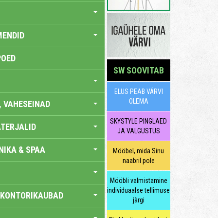
MENDID
POED
SW SOOVITAB
ELUS PEAB VÄRVI
OLEMA
, VAHESEINAD
SKYSTYLE PINGLAED
TERJALID
JA VALGUSTUS
IKA & SPAA
Mööbel, mida Sinu
naabril pole
Mööbli valmistamine
individuaalse tellimuse
 KONTORIKAUBAD
järgi