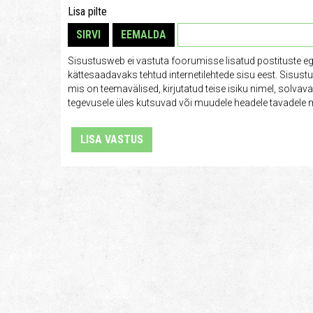
Lisa pilte
SIRVI
EEMALDA
Sisustusweb ei vastuta foorumisse lisatud postituste e
kättesaadavaks tehtud internetilehtede sisu eest. Sisus
mis on teemavälised, kirjutatud teise isiku nimel, solva
tegevusele üles kutsuvad või muudele headele tavadele m
LISA VASTUS