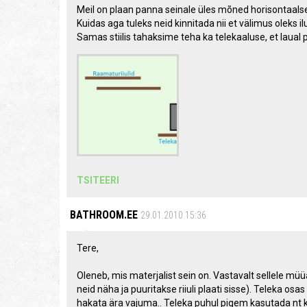
Meil on plaan panna seinale üles mõned horisontaalsed
Kuidas aga tuleks neid kinnitada nii et välimus oleks il
Samas stiilis tahaksime teha ka telekaaluse, et laual p
TSITEERI
BATHROOM.EE
29.01.2010 15:36
Tere,
Oleneb, mis materjalist sein on. Vastavalt sellele müü
neid näha ja puuritakse riiuli plaati sisse). Teleka osas m
hakata ära vajuma.. Teleka puhul pigem kasutada nt ko