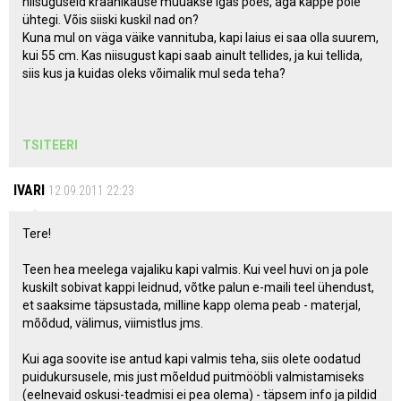
niisuguseid kraanikause müüakse igas poes, aga kappe pole
ühtegi. Võis siiski kuskil nad on?
Kuna mul on väga väike vannituba, kapi laius ei saa olla suurem,
kui 55 cm. Kas niisugust kapi saab ainult tellides, ja kui tellida,
siis kus ja kuidas oleks võimalik mul seda teha?
TSITEERI
IVARI
12.09.2011 22:23
Tere!
Teen hea meelega vajaliku kapi valmis. Kui veel huvi on ja pole
kuskilt sobivat kappi leidnud, võtke palun e-maili teel ühendust,
et saaksime täpsustada, milline kapp olema peab - materjal,
mõõdud, välimus, viimistlus jms.
Kui aga soovite ise antud kapi valmis teha, siis olete oodatud
puidukursusele, mis just mõeldud puitmööbli valmistamiseks
(eelnevaid oskusi-teadmisi ei pea olema) - täpsem info ja pildid