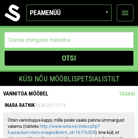
PEAMENÜÜ
Ava
katego
OTSI
KÜSI NÕU MÖÖBLISPETSIALISTILT
VANNITOA MÖÖBEL
TAGASI
INARA RATNIK
06.09.2011 21:19
Otsin vannituppa kappi, mille peale saaks panna ümmargust
valamu (näiteks
http://www.osta.ee/index.php?
fuseaction=item.images&item_id=16716304
). Ime küll, et