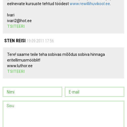
eelnevate kursuste tehtud töödest
www.rewillihuvikool.ee
.
Ivari
ivari2@hot.ee
TSITEERI
STEN REISI
19.09.2011 17:56
Tere! saame teile teha sobivas mõõdus sobiva hinnaga
eritellimusmööblit!
www.luthor.ee
TSITEERI