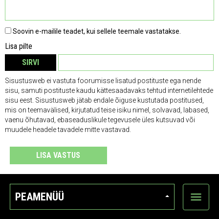
Soovin e-mailile teadet, kui sellele teemale vastatakse.
Lisa pilte
SIRVI
EEMALDA
Sisustusweb ei vastuta foorumisse lisatud postituste ega nende
sisu, samuti postituste kaudu kättesaadavaks tehtud internetilehtede
sisu eest. Sisustusweb jätab endale õiguse kustutada postitused,
mis on teemavälised, kirjutatud teise isiku nimel, solvavad, labased,
vaenu õhutavad, ebaseaduslikule tegevusele üles kutsuvad või
muudele headele tavadele mitte vastavad.
LISA VASTUS
PEAMENÜÜ
Ava
kategoo