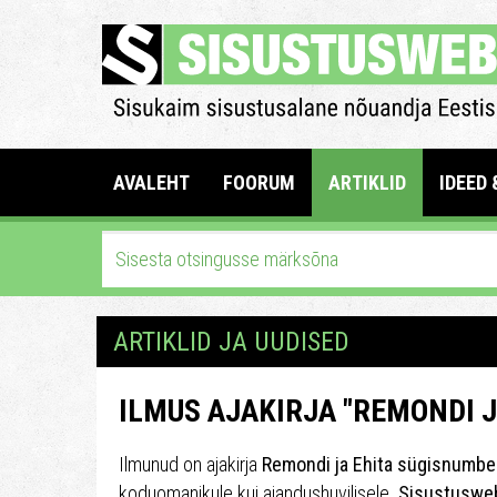
AVALEHT
FOORUM
ARTIKLID
IDEED 
ARTIKLID JA UUDISED
ILMUS AJAKIRJA "REMONDI 
Ilmunud on ajakirja
Remondi ja Ehita sügisnumbe
koduomanikule kui aiandushuvilisele.
Sisustuswe