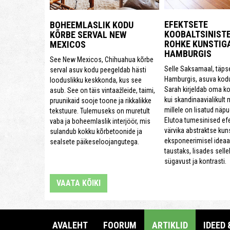
EFEKTSETE
BOHEEMLASLIK KODU
KOOBALTSINISTE
KÕRBE SERVAL NEW
ROHKE KUNSTIG
MEXICOS
HAMBURGIS
See New Mexicos, Chihuahua kõrbe
Selle Saksamaal, täps
serval asuv kodu peegeldab hästi
Hamburgis, asuva kod
looduslikku keskkonda, kus see
Sarah kirjeldab oma ko
asub. See on täis vintaažleide, taimi,
kui skandinaavialikult 
pruunikaid sooje toone ja rikkalikke
millele on lisatud näpu
tekstuure. Tulemuseks on muretult
Elutoa tumesinised ef
vaba ja boheemlaslik interjöör, mis
värvika abstraktse kuns
sulandub kokku kõrbetoonide ja
eksponeerimisel ideaa
sealsete päikeseloojangutega.
taustaks, lisades selle
sügavust ja kontrasti.
VAATA KÕIKI
AVALEHT
FOORUM
ARTIKLID
IDEED 