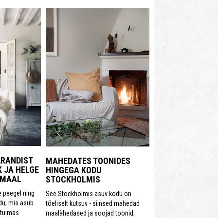
ÄRANDIST
MAHEDATES TOONIDES
 JA HELGE
HINGEGA KODU
SMAAL
STOCKHOLMIS
 peegel ning
See Stockholmis asuv kodu on
odu, mis asub
tõeliselt kutsuv - siinsed mahedad
tuimas
maalähedased ja soojad toonid,