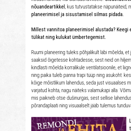
nõuandeartikkel
, kus tutvustatakse näpunäiteid,
planeerimisel ja sisustamisel silmas pidada.
Millest vannitoa planeerimisel alustada? Keegi 
tülikat ning kulukat ümbertegemist.
Ruumi planeering tuleks põhjalikult läbi mõelda, et
saaksid õigetesse kohtadesse, sest neid on hilje
kindlasti mõelda korralikule ventilatsioonile, et liign
ning paika tuleb panna trapi tüüp ning asukoht: kese
kõige mõistlikum lahendus, seda just visuaalses m
varjatud kohta, nagu näiteks valamukapi alla. Või
mis paikneb otse dušinurgas, sest sellise lahend
põrandaplaati ning visuaalselt jääb tulemus tundu