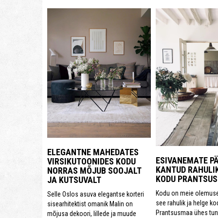
ELEGANTNE MAHEDATES
ESIVANEMATE P
VIRSIKUTOONIDES KODU
KANTUD RAHULIK
NORRAS MÕJUB SOOJALT
KODU PRANTSU
JA KUTSUVALT
Kodu on meie olemuse
Selle Oslos asuva elegantse korteri
see rahulik ja helge k
sisearhitektist omanik Malin on
Prantsusmaa ühes tun
mõjusa dekoori, lillede ja muude