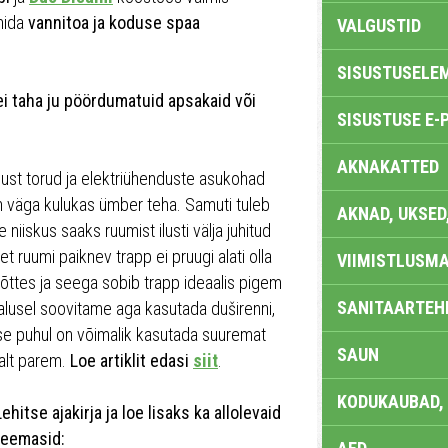
 mida
vannitoa ja koduse spaa
VALGUSTID
SISUSTUSELE
ei taha ju pöördumatuid apsakaid või
SISUSTUSE E-
AKNAKATTED
 just torud ja elektriühenduste asukohad
m väga kulukas ümber teha. Samuti tuleb
AKNAD, UKSED
e niiskus saaks ruumist ilusti välja juhitud
t ruumi paiknev trapp ei pruugi alati olla
VIIMISTLUSMA
õttes ja seega sobib trapp ideaalis pigem
SANITAARTEHN
malusel soovitame aga kasutada duširenni,
use puhul on võimalik kasutada suuremat
SAUN
valt parem.
Loe artiklit edasi
siit
.
KODUKAUBAD,
Lehitse ajakirja ja loe lisaks ka allolevaid
teemasid: