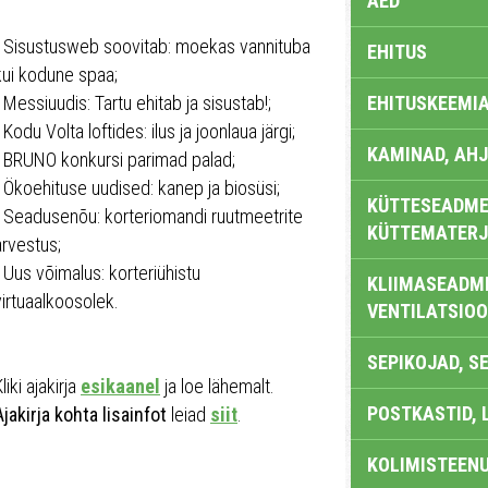
AED
- Sisustusweb soovitab: moekas vannituba
EHITUS
kui kodune spaa;
- Messiuudis: Tartu ehitab ja sisustab!;
EHITUSKEEMI
- Kodu Volta loftides: ilus ja joonlaua järgi;
KAMINAD, AHJ
- BRUNO konkursi parimad palad;
- Ökoehituse uudised: kanep ja biosüsi;
KÜTTESEADMED
- Seadusenõu: korteriomandi ruutmeetrite
KÜTTEMATERJ
arvestus;
- Uus võimalus: korteriühistu
KLIIMASEADME
virtuaalkoosolek.
VENTILATSIO
SEPIKOJAD, S
liki ajakirja
esikaanel
ja loe lähemalt.
POSTKASTID, 
Ajakirja kohta lisainfot
leiad
siit
.
KOLIMISTEEN