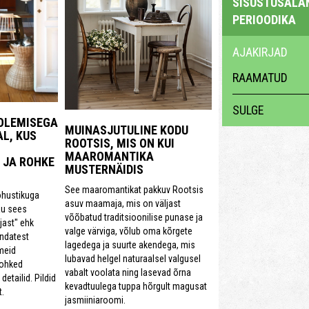
SISUSTUSALAN
PERIOODIKA
AJAKIRJAD
RAAMATUD
SULGE
 OLEMISEGA
MUINASJUTULINE KODU
L, KUS
ROOTSIS, MIS ON KUI
MAAROMANTIKA
 JA ROHKE
MUSTERNÄIDIS
See maaromantikat pakkuv Rootsis
õhustikuga
asuv maamaja, mis on väljast
u sees
võõbatud traditsioonilise punase ja
jast" ehk
valge värviga, võlub oma kõrgete
0ndatest
lagedega ja suurte akendega, mis
meid
lubavad helgel naturaalsel valgusel
rohked
vabalt voolata ning lasevad õrna
detailid. Pildid
kevadtuulega tuppa hõrgult magusat
.
jasmiiniaroomi.