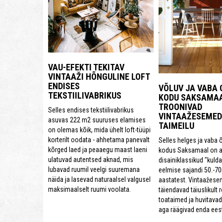
VAU-EFEKTI TEKITAV
VINTAAŽI HÕNGULINE LOFT
ENDISES
VÕLUV JA VABA
TEKSTIILIVABRIKUS
KODU SAKSAMAA
TROONIVAD
Selles endises tekstiilivabrikus
VINTAAŽESEMED
asuvas 222 m2 suuruses elamises
TAIMEILU
on olemas kõik, mida ühelt loft-tüüpi
korterilt oodata - ahhetama panevalt
Selles helges ja vaba 
kõrged laed ja peaaegu maast laeni
kodus Saksamaal on a
ulatuvad autentsed aknad, mis
disainiklassikud "kulda
lubavad ruumil veelgi suuremana
eelmise sajandi 50.-7
näida ja lasevad naturaalsel valgusel
aastatest. Vintaažese
maksimaalselt ruumi voolata.
täiendavad täiuslikult 
toataimed ja huvitavad 
aga räägivad enda eest