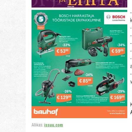
K
Allikas:
issuu.com