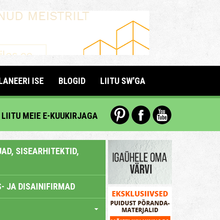
LANEERI ISE
BLOGID
LIITU SW'GA
LIITU MEIE E-KUUKIRJAGA
AD, SISEARHITEKTID,
- JA DISAINIFIRMAD