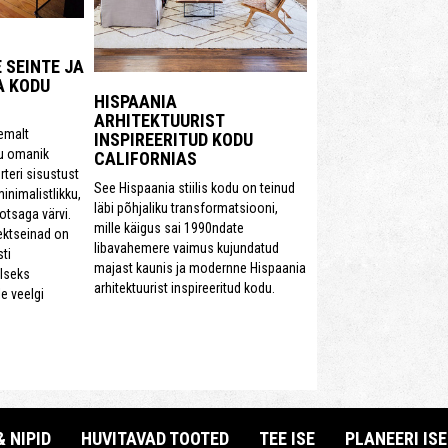
 SEINTE JA
A KODU
HISPAANIA
ARHITEKTUURIST
emalt
INSPIREERITUD KODU
u omanik
CALIFORNIAS
rteri sisustust
See Hispaania stiilis kodu on teinud
minimalistlikku,
läbi põhjaliku transformatsiooni,
otsaga värvi.
mille käigus sai 1990ndate
ektseinad on
libavahemere vaimus kujundatud
ti
majast kaunis ja modernne Hispaania
lseks
arhitektuurist inspireeritud kodu.
le veelgi
& NIPID
HUVITAVAD TOOTED
TEE ISE
PLANEERI ISE