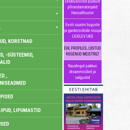
Eksklusiivsed puidust
põrandamaterjalid
Hansafloorist
Eesti suurim liuguste
A
ja garderoobide müüja
LIUGLEV UKS
UD, KORSTNAD
EHL PROFILES, LIISTUD
, -SÜSTEEMID,
KOGENUD MEISTRILT
ALID
Naudingut pakkuv
disainmööbel ja
D ,
valgustid
ONISEADMED
EPISED
LIPUD, LIPUMASTID
USED