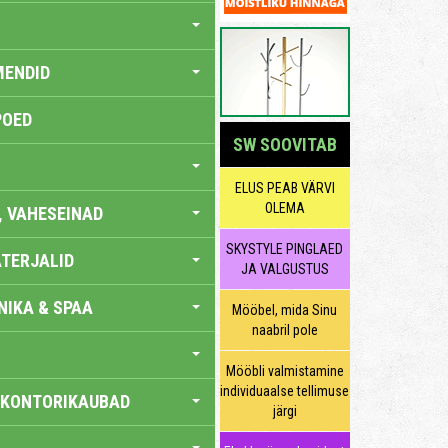
MENDID
POED
SW SOOVITAB
ELUS PEAB VÄRVI
OLEMA
, VAHESEINAD
SKYSTYLE PINGLAED
TERJALID
JA VALGUSTUS
IKA & SPAA
Mööbel, mida Sinu
naabril pole
Mööbli valmistamine
individuaalse tellimuse
 KONTORIKAUBAD
järgi