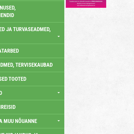
NUSED,
ENDID
ED JA TURVASEADMED,
ATARBED
DMED, TERVISEKAUBAD
SED TOOTED
D
IREISID
JA MUU NÕUANNE