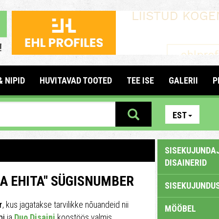
& NIPID
HUVITAVAD TOOTED
TEE ISE
GALERII
P
EST
SISEKUJUNDAJ
DISAINERID
JA EHITA" SÜGISNUMBER
SISEKUJUNDUS
r
, kus jagatakse tarvilikke nõuandeid nii
MÖÖBEL
bi
ja
Duo Disaini
koostöös valmis