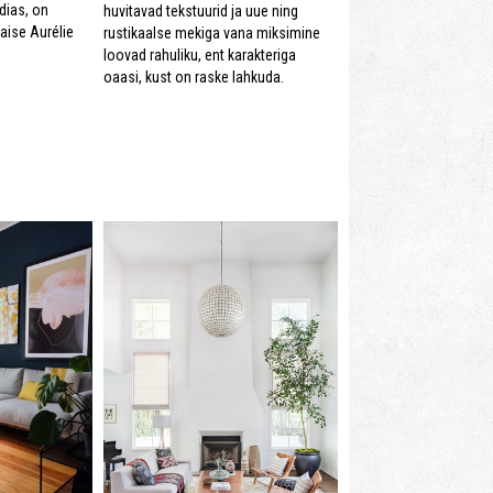
dias, on
huvitavad tekstuurid ja uue ning
aise Aurélie
rustikaalse mekiga vana miksimine
loovad rahuliku, ent karakteriga
oaasi, kust on raske lahkuda.