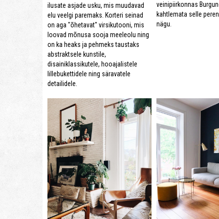
veinipiirkonnas Burgun
ilusate asjade usku, mis muudavad
kahtlemata selle peren
elu veelgi paremaks. Korteri seinad
nägu.
on aga "õhetavat" virsikutooni, mis
loovad mõnusa sooja meeleolu ning
on ka heaks ja pehmeks taustaks
abstraktsele kunstile,
disainiklassikutele, hooajalistele
lillebukettidele ning säravatele
detailidele.