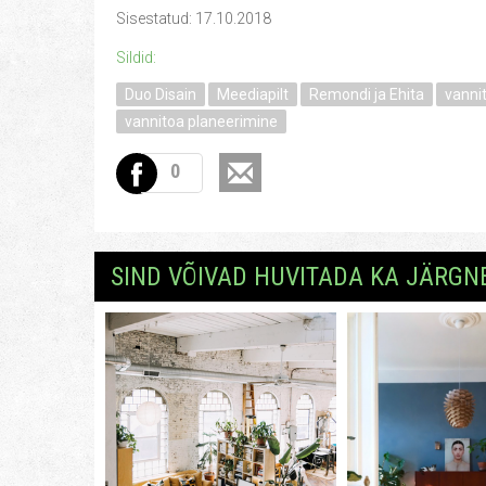
Sisestatud: 17.10.2018
Sildid:
Duo Disain
Meediapilt
Remondi ja Ehita
vanni
vannitoa planeerimine
0
SIND VÕIVAD HUVITADA KA JÄRGN