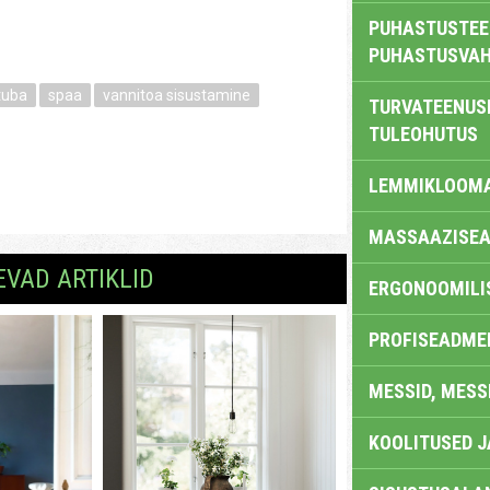
PUHASTUSTEE
PUHASTUSVAH
tuba
spaa
vannitoa sisustamine
TURVATEENUS
TULEOHUTUS
LEMMIKLOOM
MASSAAZISEA
EVAD ARTIKLID
ERGONOOMILI
PROFISEADME
MESSID, MESS
KOOLITUSED 