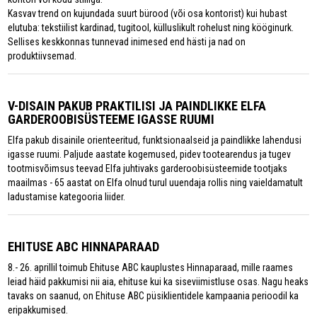
Kasvav trend on kujundada suurt bürood (või osa kontorist) kui hubast
elutuba: tekstiilist kardinad, tugitool, külluslikult rohelust ning kööginurk.
Sellises keskkonnas tunnevad inimesed end hästi ja nad on
produktiivsemad.
V-DISAIN PAKUB PRAKTILISI JA PAINDLIKKE ELFA
GARDEROOBISÜSTEEME IGASSE RUUMI
Elfa pakub disainile orienteeritud, funktsionaalseid ja paindlikke lahendusi
igasse ruumi. Paljude aastate kogemused, pidev tootearendus ja tugev
tootmisvõimsus teevad Elfa juhtivaks garderoobisüsteemide tootjaks
maailmas - 65 aastat on Elfa olnud turul uuendaja rollis ning vaieldamatult
ladustamise kategooria liider.
EHITUSE ABC HINNAPARAAD
8.- 26. aprillil toimub Ehituse ABC kauplustes Hinnaparaad, mille raames
leiad häid pakkumisi nii aia, ehituse kui ka siseviimistluse osas. Nagu heaks
tavaks on saanud, on Ehituse ABC püsiklientidele kampaania perioodil ka
eripakkumised.