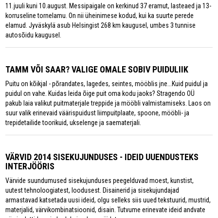
11.juuli kuni 10.august. Messipaigale on kerkinud 37 eramut, lasteaed ja 13-
korruseline tornelamu. On nii üheinimese kodud, kui ka suurte perede
elamud. Jyväskylä asub Helsingist 268 km kaugusel, umbes 3 tunnise
autosõidu kaugusel.
TAMM VÕI SAAR? VALIGE OMALE SOBIV PUIDULIIK
Puitu on kõikjal - põrandates, lagedes, seintes, mööblis jne...Kuid puidul ja
puidul on vahe. Kuidas leida õige puit oma kodu jaoks? Stragendo OÜ
pakub laia valikut puitmaterjale treppide ja mööbli valmistamiseks. Laos on
suur valik erinevaid väärispuidust liimpuitplaate, spoone, mööbli- ja
trepidetailide toorikuid, ukselenge ja saematerjali.
VÄRVID 2014 SISEKUJUNDUSES - IDEID UUENDUSTEKS
INTERJÖÖRIS
Värvide suundumused sisekujunduses peegelduvad moest, kunstist,
uutest tehnoloogiatest, loodusest. Disainerid ja sisekujundajad
armastavad katsetada uusi ideid, olgu selleks siis uued tekstuurid, mustrid,
materjalid, värvikombinatsioonid, disain. Tutvume erinevate ideid andvate