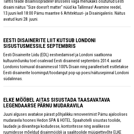
Tähtis teade disainisõpradele! Brüsselis väga menukaks osutunud Eesti
disaini näitus "Size doesn't matter" nüüd ka Tallinnas! Avamine reedel,
13.juuni kell 18:00 Pärnu maantee 6 Arhitektuuri- ja Disainigaleriis. Näitus
avatud kuni 28. juuni.
EESTI DISAINERITE LIIT KUTSUB LONDONI
SISUSTUSMESSILE SEPTEMBRIS
Eesti Disainerite Liidu (EDL) eestvedamisel ja Londoni saatkonna
kultuurinõuniku toel osalevad Eesti disainerid septembris 2014. aastal
Londonis toimuval disainimessil 100% Disain ning paralleelselt esitletakse
Eesti disainerite loomingut/toodangut pop-up poes/näitusepinnal Londoni
südalinnas.
ELKE MÖÖBEL AITAS SISUSTADA TAASAVATAVA
LEGENDAARSE PÄRNU MUDARAVILA
Juuni alguses avatakse pärast põhjalikku renoveerimist Pärnu ajaloolises
mudaravila hoones Hedon SPA & HOTEL. Spaahotelli sisustas toolide,
laudade ja diivanitega kodudesse, kontoritesse ning avalikesse
ruumidesse mõeldud disainmööbli ja saalitoolide müügiettevõte ELKE