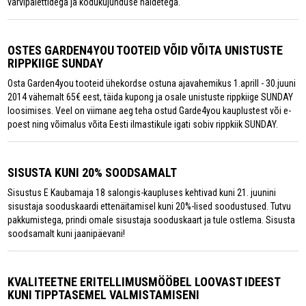
värvipalettidega ja kodukujunduse näidetega.
OSTES GARDEN4YOU TOOTEID VÕID VÕITA UNISTUSTE
RIPPKIIGE SUNDAY
Osta Garden4you tooteid ühekordse ostuna ajavahemikus 1.aprill - 30.juuni
2014 vähemalt 65€ eest, täida kupong ja osale unistuste rippkiige SUNDAY
loosimises. Veel on viimane aeg teha ostud Garde4you kauplustest või e-
poest ning võimalus võita Eesti ilmastikule igati sobiv rippkiik SUNDAY.
SISUSTA KUNI 20% SOODSAMALT
Sisustus E Kaubamaja 18 salongis-kaupluses kehtivad kuni 21. juunini
sisustaja sooduskaardi ettenäitamisel kuni 20%-lised soodustused. Tutvu
pakkumistega, prindi omale sisustaja sooduskaart ja tule ostlema. Sisusta
soodsamalt kuni jaanipäevani!
KVALITEETNE ERITELLIMUSMÖÖBEL LOOVAST IDEEST
KUNI TIPPTASEMEL VALMISTAMISENI