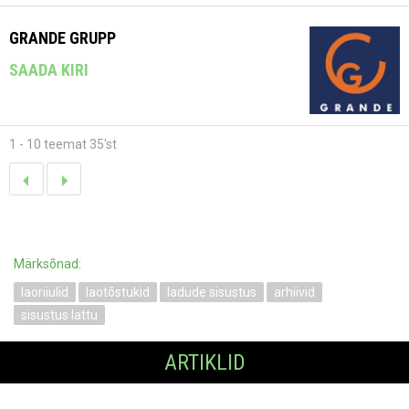
GRANDE GRUPP
SAADA KIRI
1 - 10 teemat 35'st
Märksõnad:
laoriiulid
laotõstukid
ladude sisustus
arhiivid
sisustus lattu
ARTIKLID