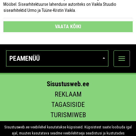
Mööbel. Sisearhitektuurse lahenduse autoriteks on Vaikla Stuudio
sisearhitektid Urmo ja Tüüne-Kristin Vaikla.
VAATA KÕIKI
PEAMENÜÜ
Ava
kategoo
Sisustusweb.ee
REKLAAM
TAGASISIDE
TURISMIWEB
EHITUS.EE
Sisustusweb.ee veebilehel kasutatakse küpsiseid. Küpsistest saate loobuda igal
ajal, muutes kasutatava seadme veebilehitseja seadistusi ja kustutades