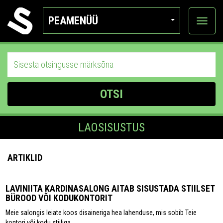
PEAMENÜÜ
Ava
katego
OTSI
LAOSISUSTUS
ARTIKLID
LAVINIITA KARDINASALONG AITAB SISUSTADA STIILSET
BÜROOD VÕI KODUKONTORIT
Meie salongis leiate koos disaineriga hea lahenduse, mis sobib Teie
kontori või kodu stiiliga.