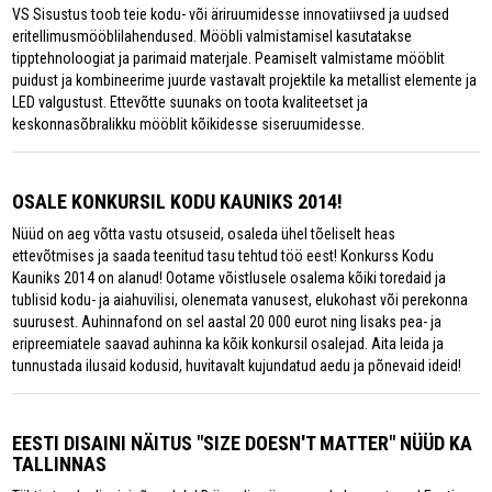
VS Sisustus toob teie kodu- või äriruumidesse innovatiivsed ja uudsed
eritellimusmööblilahendused. Mööbli valmistamisel kasutatakse
tipptehnoloogiat ja parimaid materjale. Peamiselt valmistame mööblit
puidust ja kombineerime juurde vastavalt projektile ka metallist elemente ja
LED valgustust. Ettevõtte suunaks on toota kvaliteetset ja
keskonnasõbralikku mööblit kõikidesse siseruumidesse.
OSALE KONKURSIL KODU KAUNIKS 2014!
Nüüd on aeg võtta vastu otsuseid, osaleda ühel tõeliselt heas
ettevõtmises ja saada teenitud tasu tehtud töö eest! Konkurss Kodu
Kauniks 2014 on alanud! Ootame võistlusele osalema kõiki toredaid ja
tublisid kodu- ja aiahuvilisi, olenemata vanusest, elukohast või perekonna
suurusest. Auhinnafond on sel aastal 20 000 eurot ning lisaks pea- ja
eripreemiatele saavad auhinna ka kõik konkursil osalejad. Aita leida ja
tunnustada ilusaid kodusid, huvitavalt kujundatud aedu ja põnevaid ideid!
EESTI DISAINI NÄITUS "SIZE DOESN'T MATTER" NÜÜD KA
TALLINNAS