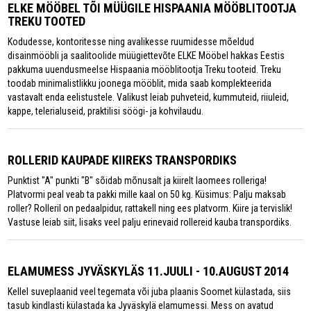
ELKE MÖÖBEL TÕI MÜÜGILE HISPAANIA MÖÖBLITOOTJA
TREKU TOOTED
Kodudesse, kontoritesse ning avalikesse ruumidesse mõeldud
disainmööbli ja saalitoolide müügiettevõte ELKE Mööbel hakkas Eestis
pakkuma uuendusmeelse Hispaania mööblitootja Treku tooteid. Treku
toodab minimalistlikku joonega mööblit, mida saab komplekteerida
vastavalt enda eelistustele. Valikust leiab puhveteid, kummuteid, riiuleid,
kappe, telerialuseid, praktilisi söögi- ja kohvilaudu.
ROLLERID KAUPADE KIIREKS TRANSPORDIKS
Punktist "A" punkti "B" sõidab mõnusalt ja kiirelt laomees rolleriga!
Platvormi peal veab ta pakki mille kaal on 50 kg. Küsimus: Palju maksab
roller? Rolleril on pedaalpidur, rattakell ning ees platvorm. Kiire ja tervislik!
Vastuse leiab siit, lisaks veel palju erinevaid rollereid kauba transpordiks.
ELAMUMESS JYVÄSKYLÄS 11.JUULI - 10.AUGUST 2014
Kellel suveplaanid veel tegemata või juba plaanis Soomet külastada, siis
tasub kindlasti külastada ka Jyväskylä elamumessi. Mess on avatud