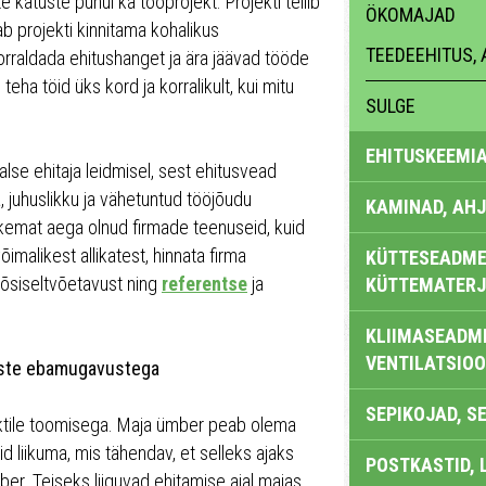
atuste puhul ka tööprojekt. Projekti tellib
ÖKOMAJAD
ab projekti kinnitama kohalikus
TEEDEEHITUS, 
korraldada ehitushanget ja ära jäävad tööde
eha töid üks kord ja korralikult, kui mitu
SULGE
EHITUSKEEMI
lse ehitaja leidmisel, sest ehitusvead
a, juhuslikku ja vähetuntud tööjõudu
KAMINAD, AHJ
ikemat aega olnud firmade teenuseid, kuid
õimalikest allikatest, hinnata firma
KÜTTESEADMED
tõsiseltvõetavust ning
referentse
ja
KÜTTEMATERJ
KLIIMASEADME
VENTILATSIO
aste ebamugavustega
SEPIKOJAD, S
tile toomisega. Maja ümber peab olema
d liikuma, mis tähendav, et selleks ajaks
POSTKASTID, 
r. Teiseks liiguvad ehitamise ajal majas