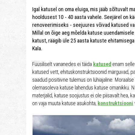
Igal katusel on oma eluiga, mis jääb sõltuvalt ma
hooldusest 10 - 40 aasta vahele. Seejärel on k
renoveerimiseks - seejuures võivad katused vana
Millal on õige aeg mõelda katuse uuendamisele ja
katust, räägib üle 25 aasta katuste ehitamiseg
Kala.
Füüsiliselt vananedes ei täida
katused
enam selle
katused vett, ehituskonstruktsioonid märguvad, 
saadud positiivne tulemus on lühiajaline. Moraalse
olemasoleva katuse lahendus katuse omanikku. Nä
materjalid, katuse soojustus ei ole piisavalt hea, 
on vaja muuta katuse asukohta,
konstruktsiooni