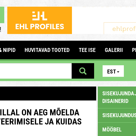
& NIPID
HUVITAVAD TOOTED
TEE ISE
GALERII
P
EST
SISEKUJUNDAJ
DISAINERID
MILLAL ON AEG MÕELDA
SISEKUJUNDUS
ERIMISELE JA KUIDAS
MÖÖBEL