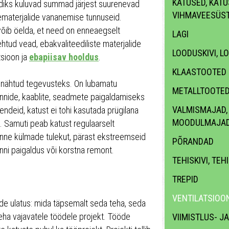
KATUSED, KATUS
iks kuluvad summad järjest suurenevad
VIHMAVEESÜS
sematerjalide vananemise tunnuseid.
 võib öelda, et need on enneaegselt
LAGI
htud vead, ebakvaliteediliste materjalide
LOODUSKIVI, L
sioon ja
ebapiisav hooldus
.
KLAASTOOTED
enähtud tegevusteks. On lubamatu
METALLTOOTE
nnide, kaablite, seadmete paigaldamiseks
VALMISMAJAD,
ndeid, katust ei tohi kasutada prügilana
MOODULMAJA
. Samuti peab katust regulaarselt
enne külmade tulekut, pärast ekstreemseid
PÕRANDAD
nni paigaldus või korstna remont.
TEHISKIVI, TEH
TREPID
VENTILATSIOON
de ulatus: mida täpsemalt seda teha, seda
 teha vajavatele töödele projekt. Tööde
VIIMISTLUS- J