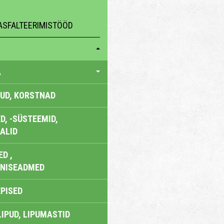
ASFALTEERIMISTÖÖD
A
UD, KORSTNAD
, -SÜSTEEMID,
ALID
D ,
ONISEADMED
EPISED
LIPUD, LIPUMASTID