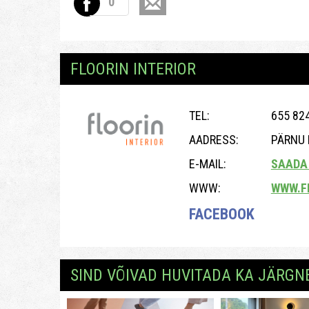
0
FLOORIN INTERIOR
TEL:
655 824
AADRESS:
PÄRNU 
E-MAIL:
SAADA 
WWW:
WWW.FL
FACEBOOK
SIND VÕIVAD HUVITADA KA JÄRGN