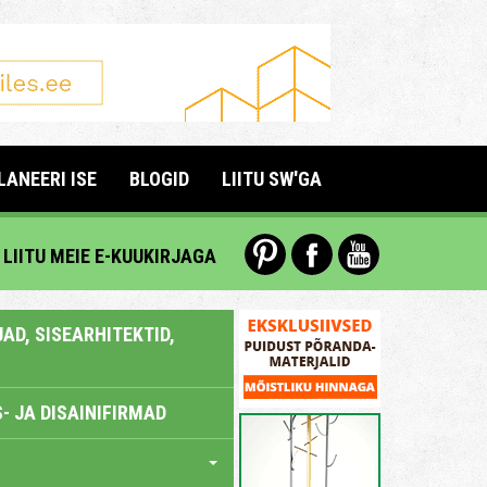
LANEERI ISE
BLOGID
LIITU SW'GA
LIITU MEIE E-KUUKIRJAGA
AD, SISEARHITEKTID,
- JA DISAINIFIRMAD