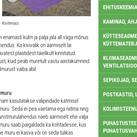
EHITUSKEEMI
KAMINAD, AHJ
Kiviterrass
KÜTTESEADMED
 enamasti külm ja palja jala all väga mõnus
KÜTTEMATERJ
endus. Ka kivivalik on äärmiselt lai:
vatest plaatidest täielikult kinnitatud
KLIIMASEADME
dust, kuid peab muretult vastu aastakümneid.
VENTILATSIO
tmurust vaiba abil.
SEPIKOJAD, S
tmuru
POSTKASTID, 
nam kasutatakse välipindade katmisel
muru. Seda ei pea väetama ega niitma ning
KOLIMISTEEN
unstmurulahendus näeb äärmiselt ehe välja.
PUHASTUSTEE
muru saab paigaldada ka kohtadesse, kus
PUHASTUSVAH
ne muru ei kasva või on seda tülikas