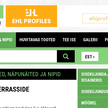
& NIPID
HUVITAVAD TOOTED
TEE ISE
GALERII
P
EST
ED, NÄPUNÄITED JA NIPID
SISEKUJUNDAJ
DISAINERID
ERRASSIDE
SISEKUJUNDUS
MÖÖBEL