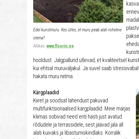
kasva
erine
madala
plastv
Edel kunstmuru. Kes ütles, et muru peab alati roheline
pakse
olema?
eheda
Allikas:
www.floorin.ee
kunstm
hooldust. Jalgpallurid ütlevad, et kvaliteetsel k
kui ehtsal muruväljakul. Ja suvel saab stressivabalt 
hakata muru niitma.
Kärgplaadid
Kiiret ja soodsat lahendust pakuvad
multifunktsionaalsed kärgplaadid. Meie märjas
kliimas sobivad need eriti hästi just avatud
rõdudele ja terrassidele, sest jäävad jala all
alati kuivaks ja libastumiskindlaks. Korralik