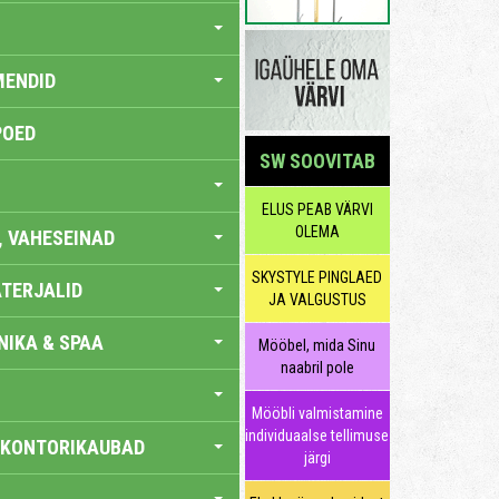
MENDID
POED
SW SOOVITAB
ELUS PEAB VÄRVI
OLEMA
, VAHESEINAD
SKYSTYLE PINGLAED
TERJALID
JA VALGUSTUS
IKA & SPAA
Mööbel, mida Sinu
naabril pole
Mööbli valmistamine
individuaalse tellimuse
 KONTORIKAUBAD
järgi