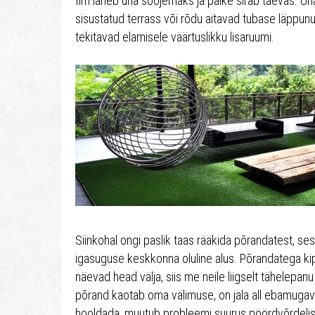
Ilm läheb üha soojemaks ja päike sirab taevas. Ü
sisustatud terrass või rõdu aitavad tubase läppun
tekitavad elamisele väärtuslikku lisaruumi.
Siinkohal ongi paslik taas rääkida põrandatest, s
igasuguse keskkonna oluline alus. Põrandatega kipu
näevad head välja, siis me neile liigselt tähelepan
põrand kaotab oma välimuse, on jala all ebamugav
hooldada, muutub probleemi suurus pöördvõrdeliselt.