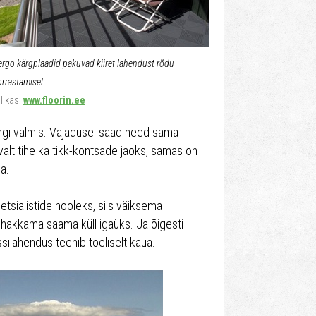
ergo kärgplaadid pakuvad kiiret lahendust rõdu
orrastamisel
llikas:
www.floorin.ee
ngi valmis. Vajadusel saad need sama
valt tihe ka tikk-kontsade jaoks, samas on
ga.
spetsialistide hooleks, siis väiksema
 hakkama saama küll igaüks. Ja õigesti
assilahendus teenib tõeliselt kaua.