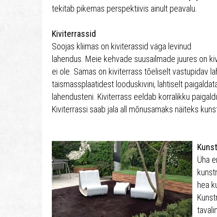
tekitab pikemas perspektiivis ainult peavalu.
Kiviterrassid
Soojas kliimas on kiviterassid väga levinud
lahendus. Meie kehvade suusailmade juures on kivi
ei ole. Samas on kiviterrass tõeliselt vastupidav lah
täismassplaatidest looduskivini, lahtiselt paigaldata
lahendusteni. Kiviterrass eeldab korralikku paigal
Kiviterrassi saab jala all mõnusamaks näiteks kuns
Kuns
Üha e
kunst
hea k
Kunst
tavali