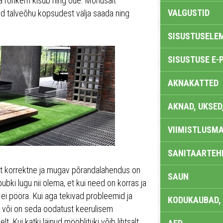
ha rohkem kisub hing õue. Mõnusalt
VALGUSTID
ud talveõhu kopsudest välja saada ning
SISUSTUSELE
SISUSTUSE E-
AKNAKATTED
AKNAD, UKSED
VIIMISTLUSMA
SANITAARTEHN
est korrektne ja mugav põrandalahendus on
SAUN
bki lugu nii olema, et kui need on korras ja
u ei pööra. Kui aga tekivad probleemid ja
KODUKAUBAD,
 või on seda oodatust keerulisem
 Kui katki läinud mööblitüki võib lihtsalt