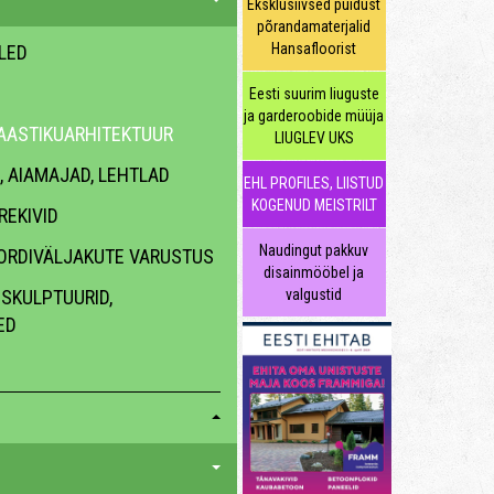
Eksklusiivsed puidust
põrandamaterjalid
Hansafloorist
LLED
Eesti suurim liuguste
ja garderoobide müüja
AASTIKUARHITEKTUUR
LIUGLEV UKS
 AIAMAJAD, LEHTLAD
EHL PROFILES, LIISTUD
KOGENUD MEISTRILT
REKIVID
Naudingut pakkuv
ORDIVÄLJAKUTE VARUSTUS
disainmööbel ja
SKULPTUURID,
valgustid
ED