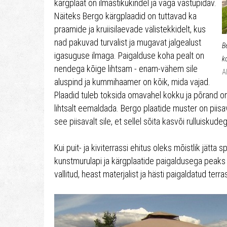
kärgplaat on ilmastikukindel ja väga vastupidav.
Näiteks Bergo kärgplaadid on tuttavad ka
praamide ja kruiisilaevade välistekkidelt, kus
nad pakuvad turvalist ja mugavat jalgealust
B
igasuguse ilmaga. Paigalduse koha pealt on
k
nendega kõige lihtsam - enam-vähem sile
A
aluspind ja kummihaamer on kõik, mida vajad.
Plaadid tuleb toksida omavahel kokku ja põrand o
lihtsalt eemaldada. Bergo plaatide muster on piisa
see piisavalt sile, et sellel sõita kasvõi rulluiskude
Kui puit- ja kiviterrassi ehitus oleks mõistlik jätta 
kunstmurulapi ja kärgplaatide paigaldusega peaks
vallitud, heast materjalist ja hästi paigaldatud terr