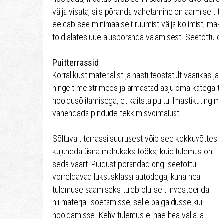
välja visata, siis põranda vahetamine on äärmiselt 
eeldab see minimaalselt ruumist välja kolimist, ma
töid alates uue aluspõranda valamisest. Seetõttu on
Puitterrassid
Korralikust materjalist ja hästi teostatult väärikas
hingelt meistrimees ja armastad asju oma kätega
hooldusõlitamisega, et kaitsta puitu ilmastikutingi
vähendada pindude tekkimisvõimalust.
Sõltuvalt terrassi suurusest võib see kokkuvõttes
kujuneda üsna mahukaks tööks, kuid tulemus on
seda väärt. Puidust põrandad ongi seetõttu
võrreldavad luksusklassi autodega, kuna hea
tulemuse saamiseks tuleb oluliselt investeerida
nii materjali soetamisse, selle paigaldusse kui
hooldamisse. Kehv tulemus ei näe hea välja ja