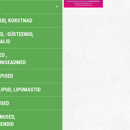
A
UD, KORSTNAD
, -SÜSTEEMID,
ALID
D ,
ONISEADMED
EPISED
LIPUD, LIPUMASTID
USED
NUSED,
ENDID