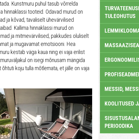
tada. Kunstmuru puhul tasub võrrelda
TURVATEENUS
va hinnaklassi tooteid. Odavad murud on
TULEOHUTUS
d ja kõvad, tavaliselt ühevärvilised
aibad. Kallima hinnaklassi murud on
LEMMIKLOOM
mad ja mitmevärvilised, pakkudes oluliselt
mat ja mugavamat emotsiooni. Hea
MASSAAZISEA
uru kestab väga kaua ning ei vaja erilist
ERGONOOMILI
unstmuruväljakul on isegi mõnusam mängida
õhtuti koju tulla mõtlemata, et jälle on vaja
PROFISEADME
MESSID, MESS
KOOLITUSED 
SISUSTUSALAN
PERIOODIKA