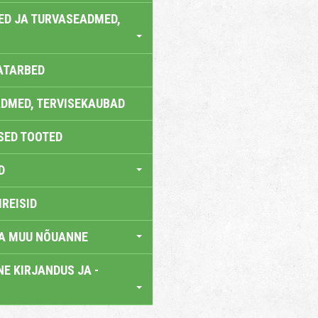
ED JA TURVASEADMED,
ATARBED
DMED, TERVISEKAUBAD
SED TOOTED
D
IREISID
JA MUU NÕUANNE
E KIRJANDUS JA -