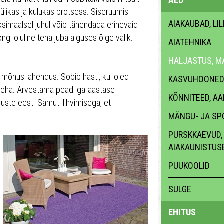
AED
tülikas ja kulukas protsess. Siseruumis
AIAKAUBAD, LI
ksimaalsel juhul võib tähendada erinevaid
gi oluline teha juba alguses õige valik.
AIATEHNIKA
HALJASTUS, M
 ja mõnus lahendus. Sobib hästi, kui oled
KASVUHOONED,
 teha. Arvestama pead iga-aastase
KÕNNITEED, ÄÄ
muste eest. Samuti lihvimisega, et
MÄNGU- JA SP
PURSKKAEVUD, 
AIAKAUNISTUS
PUUKOOLID
SULGE
EHITUS