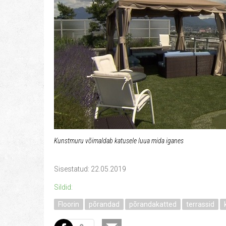
Kunstmuru võimaldab katusele luua mida iganes
Sisestatud: 22.05.2019
Sildid:
Floorin
põrandad
põrandakatted
terrassid