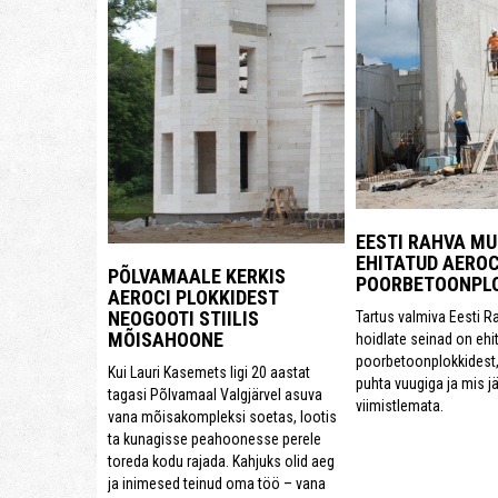
EESTI RAHVA M
EHITATUD AEROC
PÕLVAMAALE KERKIS
POORBETOONPLO
AEROCI PLOKKIDEST
NEOGOOTI STIILIS
Tartus valmiva Eesti 
MÕISAHOONE
hoidlate seinad on ehi
poorbetoonplokkidest,
Kui Lauri Kasemets ligi 20 aastat
puhta vuugiga ja mis j
tagasi Põlvamaal Valgjärvel asuva
viimistlemata.
vana mõisakompleksi soetas, lootis
ta kunagisse peahoonesse perele
toreda kodu rajada. Kahjuks olid aeg
ja inimesed teinud oma töö – vana