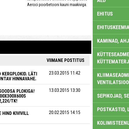
AED
Aeroci poorbetooni kauni maakiviga.
EHITUS
EHITUSKEEMI
KAMINAD, AHJ
KÜTTESEADMED
VIIMANE POSTITUS
KÜTTEMATERJ
23.03.2015 11:42
 KERGPLOKID. LÄTI
KLIIMASEADME
UNTAV HINNAVAHE.
VENTILATSIO
13.03.2015 13:30
SOODSA PLOKIGA!
SEPIKOJAD, S
200X300X600S
,22€/TK!
POSTKASTID, 
20.02.2015 14:15
 HIND KIVIVILL
KOLIMISTEEN