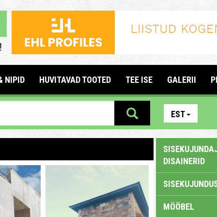
& NIPID
HUVITAVAD TOOTED
TEE ISE
GALERII
P
EST
SISEKUJUNDAJ
DISAINERID
SISEKUJUNDUS
MÖÖBEL