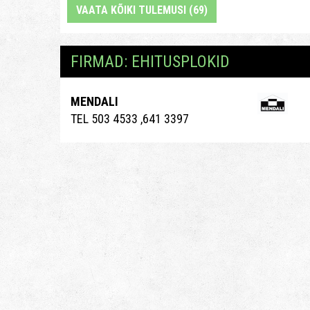
VAATA KÕIKI TULEMUSI (69)
FIRMAD: EHITUSPLOKID
MENDALI
TEL 503 4533 ,641 3397