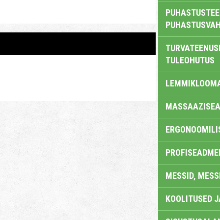
PUHASTUSTEE
PUHASTUSVAH
TURVATEENUS
TULEOHUTUS
LEMMIKLOOM
MASSAAZISEA
ERGONOOMILI
PROFISEADME
MESSID, MESS
KOOLITUSED 