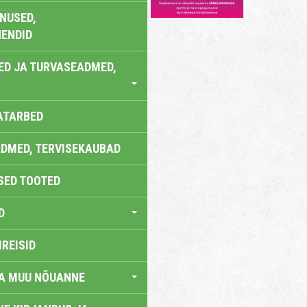
NUSED,
ENDID
ED JA TURVASEADMED,
ATARBED
DMED, TERVISEKAUBAD
SED TOOTED
D
IREISID
JA MUU NÕUANNE