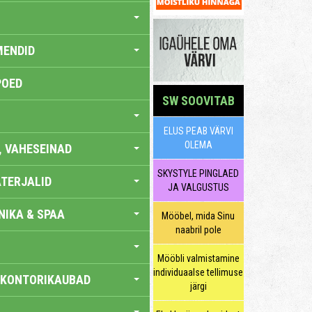
MENDID
POED
SW SOOVITAB
ELUS PEAB VÄRVI
OLEMA
, VAHESEINAD
SKYSTYLE PINGLAED
TERJALID
JA VALGUSTUS
IKA & SPAA
Mööbel, mida Sinu
naabril pole
Mööbli valmistamine
individuaalse tellimuse
 KONTORIKAUBAD
järgi