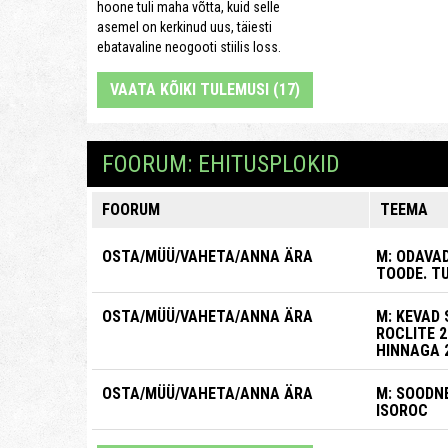
hoone tuli maha võtta, kuid selle
asemel on kerkinud uus, täiesti
ebatavaline neogooti stiilis loss.
VAATA KÕIKI TULEMUSI (17)
FOORUM: EHITUSPLOKID
FOORUM
TEEMA
OSTA/MÜÜ/VAHETA/ANNA ÄRA
M: ODAVAD
TOODE. T
OSTA/MÜÜ/VAHETA/ANNA ÄRA
M: KEVAD 
ROCLITE 
HINNAGA 2
OSTA/MÜÜ/VAHETA/ANNA ÄRA
M: SOODNE
ISOROC