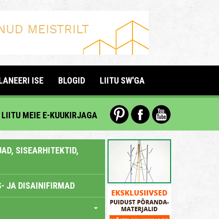
LANEERI ISE
BLOGID
LIITU SW'GA
LIITU MEIE E-KUUKIRJAGA
AD, SISEARHITEKTID,
- JA DISAINIFIRMAD