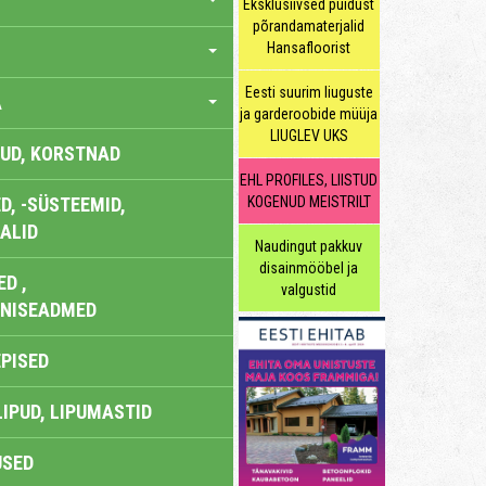
Eksklusiivsed puidust
põrandamaterjalid
Hansafloorist
Eesti suurim liuguste
A
ja garderoobide müüja
LIUGLEV UKS
UD, KORSTNAD
EHL PROFILES, LIISTUD
, -SÜSTEEMID,
KOGENUD MEISTRILT
ALID
Naudingut pakkuv
disainmööbel ja
D ,
valgustid
ONISEADMED
EPISED
LIPUD, LIPUMASTID
USED