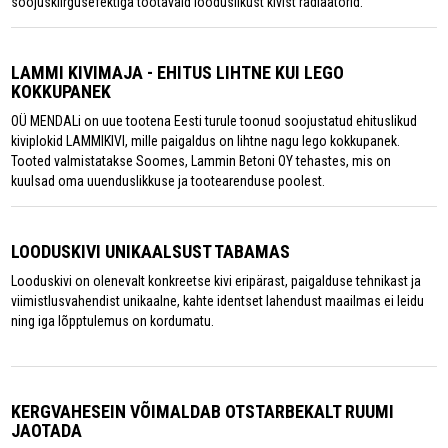
soojuskiirgusefektiga töötavaid looduslikust kivist radiaatorid.
LAMMI KIVIMAJA - EHITUS LIHTNE KUI LEGO
KOKKUPANEK
OÜ MENDALi on uue tootena Eesti turule toonud soojustatud ehituslikud
kiviplokid LAMMIKIVI, mille paigaldus on lihtne nagu lego kokkupanek.
Tooted valmistatakse Soomes, Lammin Betoni OY tehastes, mis on
kuulsad oma uuenduslikkuse ja tootearenduse poolest.
LOODUSKIVI UNIKAALSUST TABAMAS
Looduskivi on olenevalt konkreetse kivi eripärast, paigalduse tehnikast ja
viimistlusvahendist unikaalne, kahte identset lahendust maailmas ei leidu
ning iga lõpptulemus on kordumatu.
KERGVAHESEIN VÕIMALDAB OTSTARBEKALT RUUMI
JAOTADA