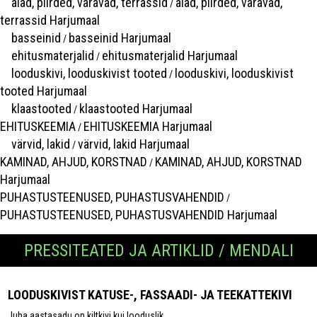
aiad, piirded, väravad, terrassid
aiad, piirded, väravad,
/
terrassid Harjumaal
basseinid
basseinid Harjumaal
/
ehitusmaterjalid
ehitusmaterjalid Harjumaal
/
looduskivi, looduskivist tooted
looduskivi, looduskivist
/
tooted Harjumaal
klaastooted
klaastooted Harjumaal
/
EHITUSKEEMIA
EHITUSKEEMIA Harjumaal
/
värvid, lakid
värvid, lakid Harjumaal
/
KAMINAD, AHJUD, KORSTNAD
KAMINAD, AHJUD, KORSTNAD
/
Harjumaal
PUHASTUSTEENUSED, PUHASTUSVAHENDID
/
PUHASTUSTEENUSED, PUHASTUSVAHENDID Harjumaal
PRESSITEATED JA ARTIKLID / MENDALI
LOODUSKIVIST KATUSE-, FASSAADI- JA TEEKATTEKIVI
Juba aastasadu on kiltkivi kui looduslik