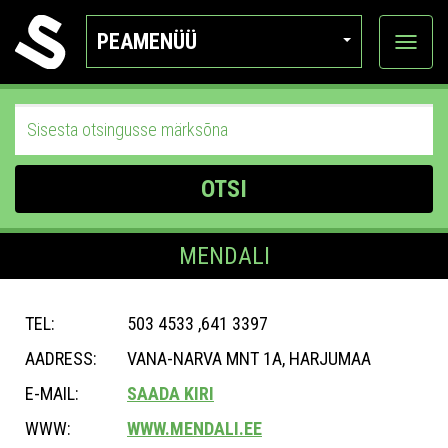
PEAMENÜÜ
Ava
katego
OTSI
MENDALI
TEL:
503 4533 ,641 3397
AADRESS:
VANA-NARVA MNT 1A, HARJUMAA
E-MAIL:
SAADA KIRI
WWW:
WWW.MENDALI.EE