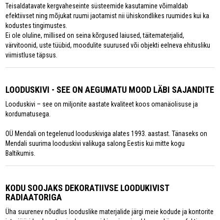
Teisaldatavate kergvaheseinte süsteemide kasutamine võimaldab
efektiivset ning mõjukat ruumi jaotamist nii ühiskondlikes ruumides kui ka
kodustes tingimustes.
Ei ole oluline, millised on seina kõrgused laiused, täitematerjalid,
värvitoonid, uste tüübid, moodulite suurused või objekti eelneva ehitusliku
viimistluse täpsus.
LOODUSKIVI - SEE ON AEGUMATU MOOD LÄBI SAJANDITE
Looduskivi – see on miljonite aastate kvaliteet koos omanäolisuse ja
kordumatusega.
OÜ Mendali on tegelenud looduskiviga alates 1993. aastast. Tänaseks on
Mendali suurima looduskivi valikuga salong Eestis kui mitte kogu
Baltikumis.
KODU SOOJAKS DEKORATIIVSE LOODUKIVIST
RADIAATORIGA
Üha suurenev nõudlus looduslike materjalide järgi meie kodude ja kontorite