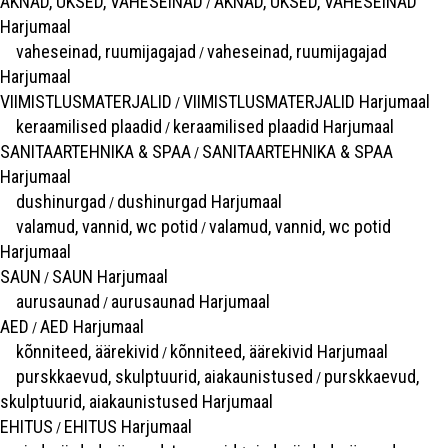
AKNAD, UKSED, VAHESEINAD
AKNAD, UKSED, VAHESEINAD
/
Harjumaal
vaheseinad, ruumijagajad
vaheseinad, ruumijagajad
/
Harjumaal
VIIMISTLUSMATERJALID
VIIMISTLUSMATERJALID Harjumaal
/
keraamilised plaadid
keraamilised plaadid Harjumaal
/
SANITAARTEHNIKA & SPAA
SANITAARTEHNIKA & SPAA
/
Harjumaal
dushinurgad
dushinurgad Harjumaal
/
valamud, vannid, wc potid
valamud, vannid, wc potid
/
Harjumaal
SAUN
SAUN Harjumaal
/
aurusaunad
aurusaunad Harjumaal
/
AED
AED Harjumaal
/
kõnniteed, äärekivid
kõnniteed, äärekivid Harjumaal
/
purskkaevud, skulptuurid, aiakaunistused
purskkaevud,
/
skulptuurid, aiakaunistused Harjumaal
EHITUS
EHITUS Harjumaal
/