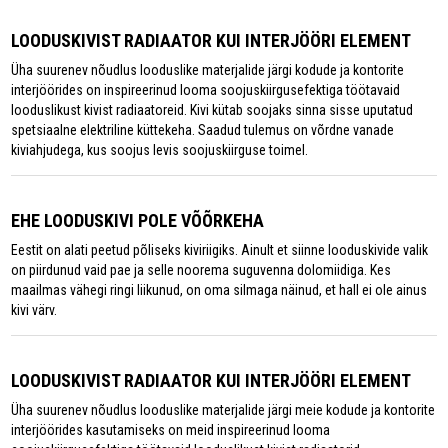
LOODUSKIVIST RADIAATOR KUI INTERJÖÖRI ELEMENT
Üha suurenev nõudlus looduslike materjalide järgi kodude ja kontorite
interjöörides on inspireerinud looma soojuskiirgusefektiga töötavaid
looduslikust kivist radiaatoreid. Kivi kütab soojaks sinna sisse uputatud
spetsiaalne elektriline küttekeha. Saadud tulemus on võrdne vanade
kiviahjudega, kus soojus levis soojuskiirguse toimel.
EHE LOODUSKIVI POLE VÕÕRKEHA
Eestit on alati peetud põliseks kiviriigiks. Ainult et siinne looduskivide valik
on piirdunud vaid pae ja selle noorema suguvenna dolomiidiga. Kes
maailmas vähegi ringi liikunud, on oma silmaga näinud, et hall ei ole ainus
kivi värv.
LOODUSKIVIST RADIAATOR KUI INTERJÖÖRI ELEMENT
Üha suurenev nõudlus looduslike materjalide järgi meie kodude ja kontorite
interjöörides kasutamiseks on meid inspireerinud looma