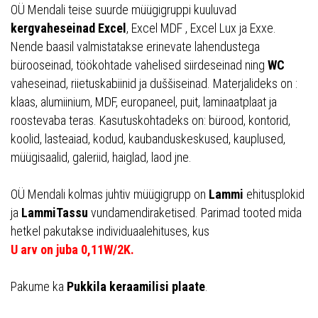
OÜ Mendali teise suurde müügigruppi kuuluvad
kergvaheseinad Excel
, Excel MDF , Excel Lux ja Exxe.
Nende baasil valmistatakse erinevate lahendustega
bürooseinad, töökohtade vahelised siirdeseinad ning
WC
vaheseinad, riietuskabiinid ja duššiseinad. Materjalideks on :
klaas, alumiinium, MDF, europaneel, puit, laminaatplaat ja
roostevaba teras. Kasutuskohtadeks on: bürood, kontorid,
koolid, lasteaiad, kodud, kaubanduskeskused, kauplused,
müügisaalid, galeriid, haiglad, laod jne.
OÜ Mendali kolmas juhtiv müügigrupp on
Lammi
ehitusplokid
ja
LammiTassu
vundamendiraketised. Parimad tooted mida
hetkel pakutakse individuaalehituses, kus
U arv on juba 0,11W/2K.
Pakume ka
Pukkila keraamilisi plaate
.