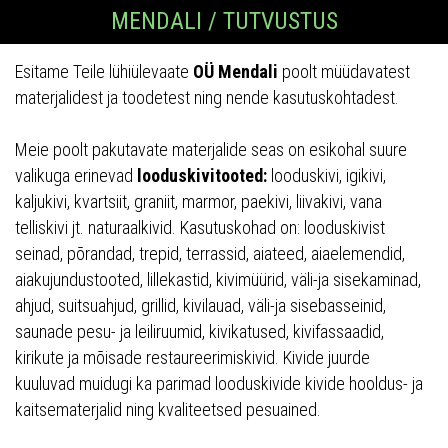
MENDALI / TUTVUSTUS
Esitame Teile lühiülevaate
OÜ Mendali
poolt müüdavatest
materjalidest ja toodetest ning nende kasutuskohtadest.
Meie poolt pakutavate materjalide seas on esikohal suure
valikuga erinevad
looduskivitooted:
looduskivi, igikivi,
kaljukivi, kvartsiit, graniit, marmor, paekivi, liivakivi, vana
telliskivi jt. naturaalkivid. Kasutuskohad on: looduskivist
seinad, põrandad, trepid, terrassid, aiateed, aiaelemendid,
aiakujundustooted, lillekastid, kivimüürid, väli-ja sisekaminad,
ahjud, suitsuahjud, grillid, kivilauad, väli-ja sisebasseinid,
saunade pesu- ja leiliruumid, kivikatused, kivifassaadid,
kirikute ja mõisade restaureerimiskivid. Kivide juurde
kuuluvad muidugi ka parimad looduskivide kivide hooldus- ja
kaitsematerjalid ning kvaliteetsed pesuained.