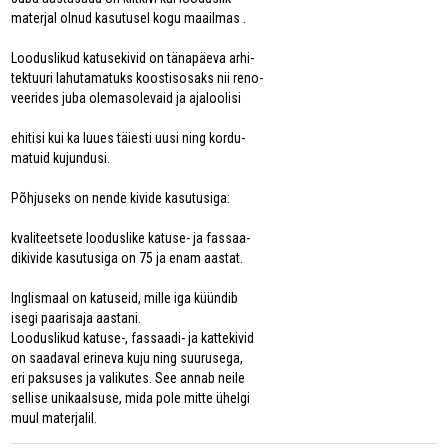
materjal olnud kasutusel kogu maailmas .
Looduslikud katusekivid on tänapäeva arhi-
tektuuri lahutamatuks koostisosaks nii reno-
veerides juba olemasolevaid ja ajaloolisi
ehitisi kui ka luues täiesti uusi ning kordu-
matuid kujundusi.
Põhjuseks on nende kivide kasutusiga:
kvaliteetsete looduslike katuse- ja fassaa-
dikivide kasutusiga on 75 ja enam aastat.
Inglismaal on katuseid, mille iga küündib
isegi paarisaja aastani.
Looduslikud katuse-, fassaadi- ja kattekivid
on saadaval erineva kuju ning suurusega,
eri paksuses ja valikutes. See annab neile
sellise unikaalsuse, mida pole mitte ühelgi
muul materjalil.