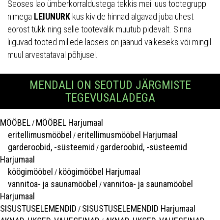
Seoses lao ümberkorraldustega tekkis meil uus tootegrupp
nimega
LEIUNURK
kus kivide hinnad algavad juba ühest
eorost tükk ning selle tootevalik muutub pidevalt. Sinna
liiguvad tooted millede laoseis on jäänud väikeseks või mingil
muul arvestataval põhjusel.
MENDALI ON SEOTUD JÄRGMISTE
TEGEVUSALADEGA
MÖÖBEL
MÖÖBEL Harjumaal
/
eritellimusmööbel
eritellimusmööbel Harjumaal
/
garderoobid, -süsteemid
garderoobid, -süsteemid
/
Harjumaal
köögimööbel
köögimööbel Harjumaal
/
vannitoa- ja saunamööbel
vannitoa- ja saunamööbel
/
Harjumaal
SISUSTUSELEMENDID
SISUSTUSELEMENDID Harjumaal
/