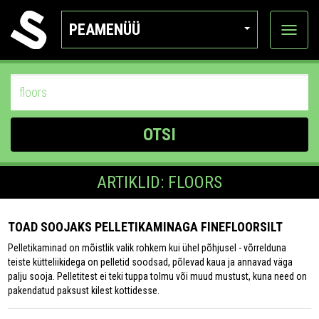
PEAMENÜÜ
Ava
katego
OTSI
ARTIKLID: FLOORS
TOAD SOOJAKS PELLETIKAMINAGA FINEFLOORSILT
Pelletikaminad on mõistlik valik rohkem kui ühel põhjusel - võrrelduna
teiste kütteliikidega on pelletid soodsad, põlevad kaua ja annavad väga
palju sooja. Pelletitest ei teki tuppa tolmu või muud mustust, kuna need on
pakendatud paksust kilest kottidesse.