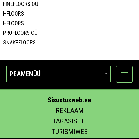
FINEFLOORS OÜ
HFLOORS
HFLOORS
PROFLOORS OÜ
SNAKEFLOORS
PEAMENÜÜ
Ava
kategoo
Sisustusweb.ee
REKLAAM
TAGASISIDE
TURISMIWEB