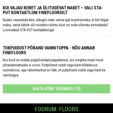
KUI VAJAD KIIRET JA ÜLITUGEVAT NAKET – VALI STA-
PUT KONTAKTLIIM FINEFLOORSILT
Kuidas saavutada kiire, ülitugev nake samal ajal muretsemata, et liim tilgub
maha, satub kätele või mistahes kohta, kust on seda võimatu eemaldada?
Loomulikult STA-PUT kontaktliimiga!
TIIKPUIDUST PÕRAND VANNITUPPA - NÕU ANNAB
FINEFLOORS
Kes kord on endale puitpõrandad paigaldanud, siis reeglina enam muid
põrandamaterjale ei soovi. Puitpõrand sobib väga hästi kõikidesse
ruumidesse, aga vähemtuntud on fakt, et puitpõrand sobib väga hästi ka
vannituppa.
VAATA KÕIKI TULEMUSI (13)
FOORUM: FLOORS