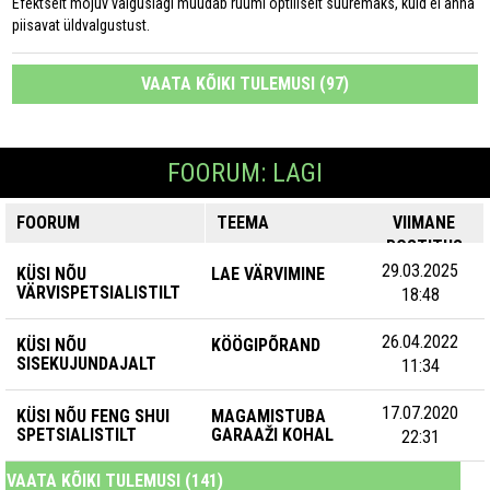
Efektselt mõjuv valguslagi muudab ruumi optiliselt suuremaks, kuid ei anna
piisavat üldvalgustust.
VAATA KÕIKI TULEMUSI (97)
FOORUM: LAGI
FOORUM
TEEMA
VIIMANE
POSTITUS
29.03.2025
KÜSI NÕU
LAE VÄRVIMINE
VÄRVISPETSIALISTILT
18:48
26.04.2022
KÜSI NÕU
KÖÖGIPÕRAND
SISEKUJUNDAJALT
11:34
17.07.2020
KÜSI NÕU FENG SHUI
MAGAMISTUBA
SPETSIALISTILT
GARAAŽI KOHAL
22:31
VAATA KÕIKI TULEMUSI (141)