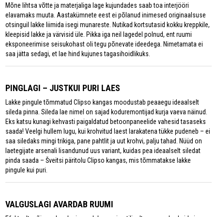
Mõne lihtsa võtte ja ma­terjaliga lage kujundades saab toa interjööri
elavamaks muuta. Aastakümnete eest ei põlanud inimesed originaalsuse
otsinguil lakke liimida isegi munareste. Nutikad kortsutasid kokku kreppkile,
kleepisid lakke ja värvisid üle. Pikka iga neil lagedel polnud, ent ruumi
eksponeerimise seisukohast oli tegu põnevate ideedega. Nimetamata ei
saa jätta sedagi, et lae hind kujunes tagasihoidlikuks.
PINGLAGI – JUSTKUI PURI LAES
Lakke pingule tõmmatud Clipso kangas moodustab peaaegu ideaalselt
sileda pinna. Sileda lae nimel on sajad koduremontijad kurja vaeva näinud.
Eks katsu kunagi kehvasti paigaldatud betoonpaneelide vahesid tasaseks
saada! Veelgi hullem lugu, kui krohvitud laest larakatena tükke pudeneb – ei
saa siledaks mingi trikiga, pane pahtlit ja uut krohvi, palju tahad. Nüüd on
laetegijate arsenali lisandunud uus variant, kuidas pea ideaalselt siledat
pinda saada – Šveitsi päritolu Clipso kangas, mis tõmmatakse lakke
pingule kui puri.
VALGUSLAGI AVARDAB RUUMI