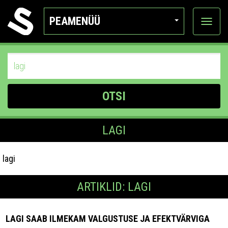
PEAMENÜÜ
Ava
katego
OTSI
LAGI
lagi
ARTIKLID: LAGI
LAGI SAAB ILMEKAM VALGUSTUSE JA EFEKTVÄRVIGA