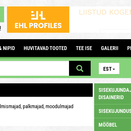
& NIPID
HUVITAVAD TOOTED
TEE ISE
GALERII
P
EST
SISEKUJUNDAJ
DISAINERID
lmismajad, palkmajad, moodulmajad
SISEKUJUNDUS
MÖÖBEL