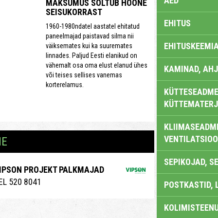
AED
MAKSUMUS SÕLTUB HOONE
SEISUKORRAST
EHITUS
1960-1980ndatel aastatel ehitatud
paneelmajad paistavad silma nii
EHITUSKEEMI
väiksemates kui ka suuremates
linnades. Paljud Eesti elanikud on
vähemalt osa oma elust elanud ühes
KAMINAD, AHJ
või teises sellises vanemas
korterelamus.
KÜTTESEADMED
KÜTTEMATERJ
KLIIMASEADME
VENTILATSIO
NE
SEPIKOJAD, S
IPSON PROJEKT PALKMAJAD
EL 520 8041
POSTKASTID, 
KOLIMISTEEN