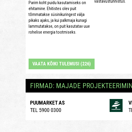
vastavustunnistus.
Parim koht puidu kasutamiseks on
ehitamine. Ehitistes olev puit
tõmmatakse süsinikuringest välja
pikaks ajaks, ja kui palkmaja kunagi
lammutatakse, on puit kasutatav uue
rohelise energia tootmiseks.
VAATA KÕIKI TULEMUSI (226)
FIRMAD: MAJADE PROJEKTEERIMI
PUUMARKET AS
V
TEL 5900 0300
T