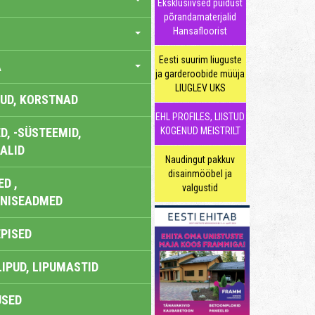
Eksklusiivsed puidust
põrandamaterjalid
Hansafloorist
Eesti suurim liuguste
A
ja garderoobide müüja
LIUGLEV UKS
UD, KORSTNAD
EHL PROFILES, LIISTUD
, -SÜSTEEMID,
KOGENUD MEISTRILT
ALID
Naudingut pakkuv
disainmööbel ja
D ,
valgustid
ONISEADMED
EPISED
LIPUD, LIPUMASTID
USED