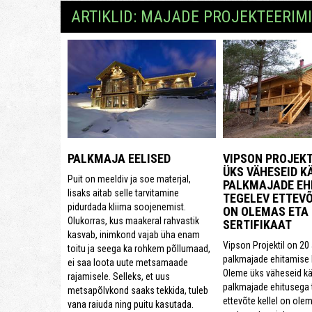
ARTIKLID: MAJADE PROJEKTEERIM
PALKMAJA EELISED
VIPSON PROJEKT
ÜKS VÄHESEID K
Puit on meeldiv ja soe materjal,
PALKMAJADE EH
lisaks aitab selle tarvitamine
TEGELEV ETTEVÕ
pidurdada kliima soojenemist.
ON OLEMAS ETA
Olukorras, kus maakeral rahvastik
SERTIFIKAAT
kasvab, inimkond vajab üha enam
Vipson Projektil on 20
toitu ja seega ka rohkem põllumaad,
palkmajade ehitamise
ei saa loota uute metsamaade
Oleme üks väheseid kä
rajamisele. Selleks, et uus
palkmajade ehitusega 
metsapõlvkond saaks tekkida, tuleb
ettevõte kellel on ole
vana raiuda ning puitu kasutada.