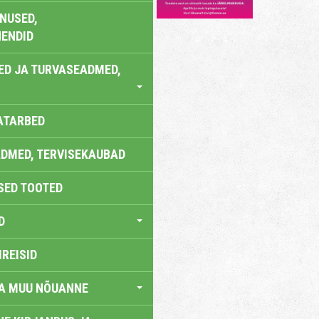
NUSED,
ENDID
ED JA TURVASEADMED,
ATARBED
DMED, TERVISEKAUBAD
SED TOOTED
D
IREISID
JA MUU NÕUANNE