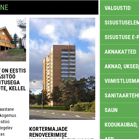
INE
VALGUSTID
SISUSTUSELE
SISUSTUSE E-
AKNAKATTED
AKNAD, UKSED
 ON EESTIS
ÄSITÖÖ
VIIMISTLUSMA
ITUSEGA
TE, KELLEL
SANITAARTEHN
SAUN
 aastane
 kogemus.
sitöö
KODUKAUBAD,
tegelev
KORTERMAJADE
RENOVEERIMISE
mas