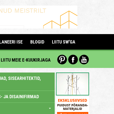
LANEERI ISE
BLOGID
LIITU SW'GA
LIITU MEIE E-KUUKIRJAGA
AD, SISEARHITEKTID,
- JA DISAINIFIRMAD