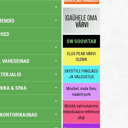
MENDID
POED
SW SOOVITAB
ELUS PEAB VÄRVI
OLEMA
, VAHESEINAD
SKYSTYLE PINGLAED
TERJALID
JA VALGUSTUS
IKA & SPAA
Mööbel, mida Sinu
naabril pole
Mööbli valmistamine
individuaalse tellimuse
 KONTORIKAUBAD
järgi