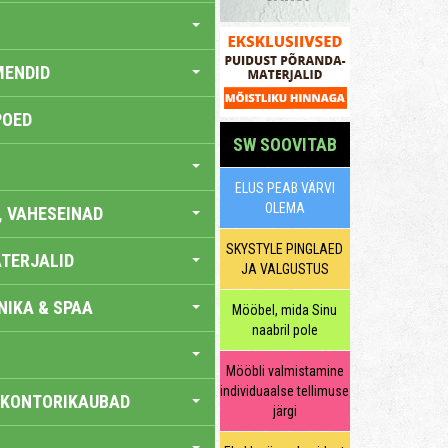
MENDID
POED
SW SOOVITAB
ELUS PEAB VÄRVI
OLEMA
, VAHESEINAD
SKYSTYLE PINGLAED
TERJALID
JA VALGUSTUS
IKA & SPAA
Mööbel, mida Sinu
naabril pole
Mööbli valmistamine
individuaalse tellimuse
 KONTORIKAUBAD
järgi