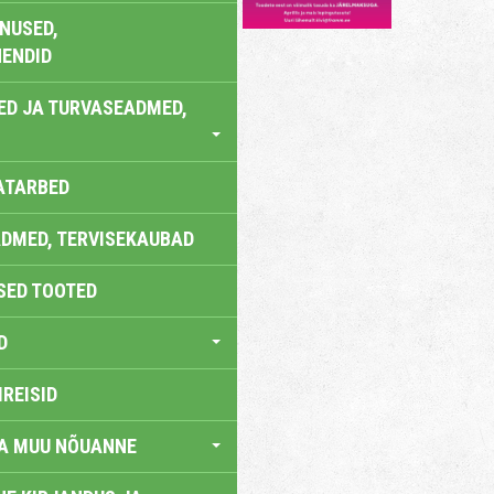
NUSED,
ENDID
ED JA TURVASEADMED,
ATARBED
DMED, TERVISEKAUBAD
SED TOOTED
D
IREISID
JA MUU NÕUANNE