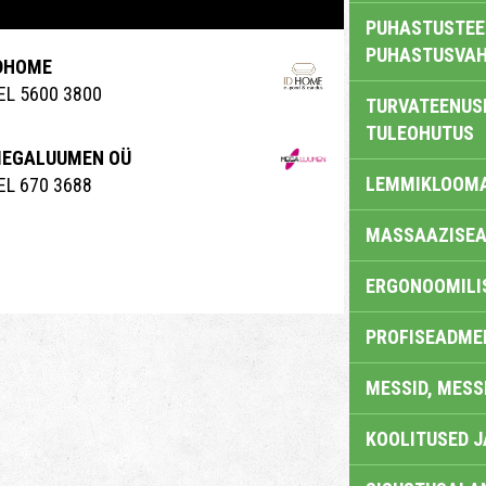
PUHASTUSTEE
PUHASTUSVAH
DHOME
EL 5600 3800
TURVATEENUS
TULEOHUTUS
EGALUUMEN OÜ
LEMMIKLOOM
EL 670 3688
MASSAAZISEA
ERGONOOMILI
PROFISEADME
MESSID, MESS
KOOLITUSED 