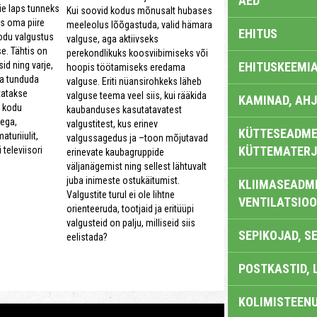
AED
eie laps tunneks
Kui soovid kodus mõnusalt hubases
ks oma piire
meeleolus lõõgastuda, valid hämara
EHITUS
kodu valgustus
valguse, aga aktiivseks
e. Tähtis on
perekondlikuks koosviibimiseks või
EHITUSKEEMI
id ning varje,
hoopis töötamiseks eredama
a tunduda
valguse. Eriti nüansirohkeks läheb
statakse
valguse teema veel siis, kui rääkida
KAMINAD, AHJ
 kodu
kaubanduses kasutatavatest
tega,
valgustitest, kus erinev
KÜTTESEADMED
turiiulit,
valgussagedus ja –toon mõjutavad
KÜTTEMATERJ
 televiisori
erinevate kaubagruppide
väljanägemist ning sellest lähtuvalt
juba inimeste ostukäitumist.
KLIIMASEADME
Valgustite turul ei ole lihtne
VENTILATSIO
orienteeruda, tootjaid ja eritüüpi
valgusteid on palju, milliseid siis
SEPIKOJAD, S
eelistada?
POSTKASTID, 
KOLIMISTEEN