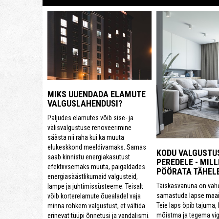
MIKS UUENDADA ELAMUTE
VALGUSLAHENDUSI?
Paljudes elamutes võib sise- ja
välisvalgustuse renoveerimine
säästa nii raha kui ka muuta
elukeskkond meeldivamaks. Samas
KODU VALGUSTU
saab kinnistu energiakasutust
PEREDELE - MILL
efektiivsemaks muuta, paigaldades
PÖÖRATA TÄHEL
energiasäästlikumaid valgusteid,
Täiskasvanuna on vahe
lampe ja juhtimissüsteeme. Teisalt
samastuda lapse maai
võib korterelamute õuealadel vaja
Teie laps õpib tajuma, 
minna rohkem valgustust, et vältida
mõistma ja tegema vi
erinevat tüüpi õnnetusi ja vandalismi.