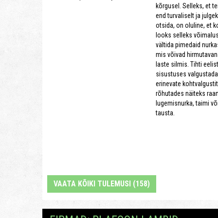
kõrgusel. Selleks, et t
end turvaliselt ja julge
otsida, on oluline, et 
looks selleks võimalus
vältida pimedaid nurkas
mis võivad hirmutavan
laste silmis. Tihti eeli
sisustuses valgustada
erinevate kohtvalgusti
rõhutades näiteks raama
lugemisnurka, taimi või
tausta.
VAATA KÕIKI TULEMUSI (158)