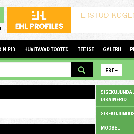
& NIPID
HUVITAVAD TOOTED
TEE ISE
GALERII
P
EST
SISEKUJUNDAJ
DISAINERID
SISEKUJUNDUS
MÖÖBEL