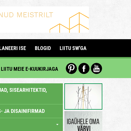
LANEERI ISE
BLOGID
LIITU SW'GA
LIITU MEIE E-KUUKIRJAGA
AD, SISEARHITEKTID,
- JA DISAINIFIRMAD