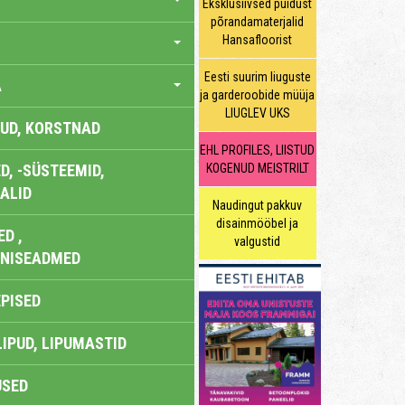
Eksklusiivsed puidust
põrandamaterjalid
Hansafloorist
Eesti suurim liuguste
A
ja garderoobide müüja
LIUGLEV UKS
UD, KORSTNAD
EHL PROFILES, LIISTUD
, -SÜSTEEMID,
KOGENUD MEISTRILT
ALID
Naudingut pakkuv
disainmööbel ja
D ,
valgustid
ONISEADMED
EPISED
LIPUD, LIPUMASTID
USED