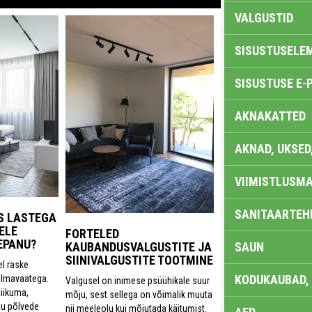
VALGUSTID
SISUSTUSELE
SISUSTUSE E-
AKNAKATTED
AKNAD, UKSED
VIIMISTLUSMA
SANITAARTEHN
S LASTEGA
ELE
FORTELED
EPANU?
KAUBANDUSVALGUSTITE JA
SAUN
SIINIVALGUSTITE TOOTMINE
l raske
KODUKAUBAD,
lmavaatega.
Valgusel on inimese psüühikale suur
liikuma,
mõju, sest sellega on võimalik muuta
gu põlvede
nii meeleolu kui mõjutada käitumist.