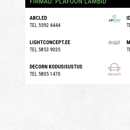
FIRMAD: PLAFOON LAMBID
ABCLED
I
TEL 5592 4444
T
LIGHTCONCEPT.EE
M
TEL 5853 9035
T
DECORN KODUSISUSTUS
TEL 5805 1470