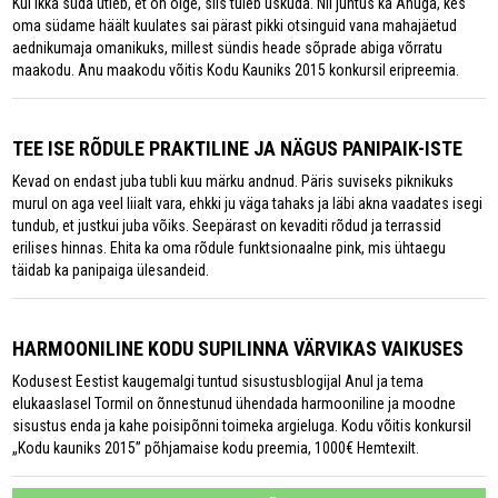
Kui ikka süda ütleb, et on õige, siis tuleb uskuda. Nii juhtus ka Anuga, kes
oma südame häält kuulates sai pärast pikki otsinguid vana mahajäetud
aednikumaja omanikuks, millest sündis heade sõprade abiga võrratu
maakodu. Anu maakodu võitis Kodu Kauniks 2015 konkursil eripreemia.
TEE ISE RÕDULE PRAKTILINE JA NÄGUS PANIPAIK-ISTE
Kevad on endast juba tubli kuu märku andnud. Päris suviseks piknikuks
murul on aga veel liialt vara, ehkki ju väga tahaks ja läbi akna vaadates isegi
tundub, et justkui juba võiks. Seepärast on kevaditi rõdud ja terrassid
erilises hinnas. Ehita ka oma rõdule funktsionaalne pink, mis ühtaegu
täidab ka panipaiga ülesandeid.
HARMOONILINE KODU SUPILINNA VÄRVIKAS VAIKUSES
Kodusest Eestist kaugemalgi tuntud sisustusblogijal Anul ja tema
elukaaslasel Tormil on õnnestunud ühendada harmooniline ja moodne
sisustus enda ja kahe poisipõnni toimeka argieluga. Kodu võitis konkursil
„Kodu kauniks 2015” põhjamaise kodu preemia, 1000€ Hemtexilt.