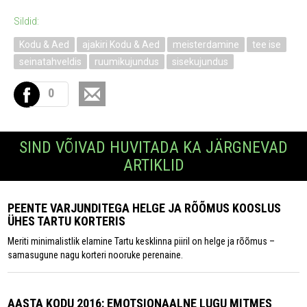
Sildid:
Kodu & Aed
ajakiri Kodu & Aed
meisterdamine
tee ise
seinatahveldis
ruumikujundus
sisekujundus
0
SIND VÕIVAD HUVITADA KA JÄRGNEVAD
ARTIKLID
PEENTE VARJUNDITEGA HELGE JA RÕÕMUS KOOSLUS
ÜHES TARTU KORTERIS
Meriti minimalistlik elamine Tartu kesklinna piiril on helge ja rõõmus –
samasugune nagu korteri nooruke perenaine.
AASTA KODU 2016: EMOTSIONAALNE LUGU MITMES