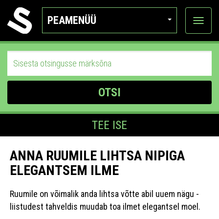
PEAMENÜÜ
Ava
katego
OTSI
TEE ISE
ANNA RUUMILE LIHTSA NIPIGA
ELEGANTSEM ILME
Ruumile on võimalik anda lihtsa võtte abil uuem nägu -
liistudest tahveldis muudab toa ilmet elegantsel moel.