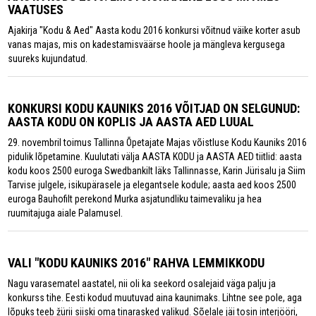
VAATUSES
Ajakirja "Kodu & Aed" Aasta kodu 2016 konkursi võitnud väike korter asub
vanas majas, mis on kadestamisväärse hoole ja mängleva kergusega
suureks kujundatud.
KONKURSI KODU KAUNIKS 2016 VÕITJAD ON SELGUNUD:
AASTA KODU ON KOPLIS JA AASTA AED LUUAL
29. novembril toimus Tallinna Õpetajate Majas võistluse Kodu Kauniks 2016
pidulik lõpetamine. Kuulutati välja AASTA KODU ja AASTA AED tiitlid: aasta
kodu koos 2500 euroga Swedbankilt läks Tallinnasse, Karin Jürisalu ja Siim
Tarvise julgele, isikupärasele ja elegantsele kodule; aasta aed koos 2500
euroga Bauhofilt perekond Murka asjatundliku taimevaliku ja hea
ruumitajuga aiale Palamusel.
VALI "KODU KAUNIKS 2016" RAHVA LEMMIKKODU
Nagu varasematel aastatel, nii oli ka seekord osalejaid väga palju ja
konkurss tihe. Eesti kodud muutuvad aina kaunimaks. Lihtne see pole, aga
lõpuks teeb žürii siiski oma tinarasked valikud. Sõelale jäi tosin interjööri,