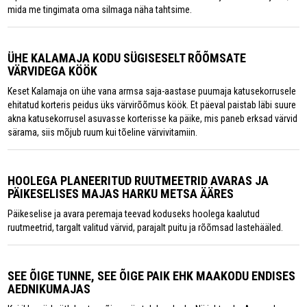
mida me tingimata oma silmaga näha tahtsime.
ÜHE KALAMAJA KODU SÜGISESELT RÕÕMSATE
VÄRVIDEGA KÖÖK
Keset Kalamaja on ühe vana armsa saja-aastase puumaja katusekorrusele
ehitatud korteris peidus üks värvirõõmus köök. Et päeval paistab läbi suure
akna katusekorrusel asuvasse korterisse ka päike, mis paneb erksad värvid
särama, siis mõjub ruum kui tõeline värvivitamiin.
HOOLEGA PLANEERITUD RUUTMEETRID AVARAS JA
PÄIKESELISES MAJAS HARKU METSA ÄÄRES
Päikeselise ja avara peremaja teevad koduseks hoolega kaalutud
ruutmeetrid, targalt valitud värvid, parajalt puitu ja rõõmsad lastehääled.
SEE ÕIGE TUNNE, SEE ÕIGE PAIK EHK MAAKODU ENDISES
AEDNIKUMAJAS