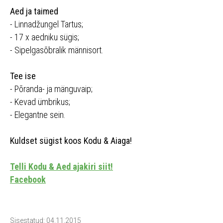
Aed ja taimed
- Linnadžungel Tartus;
- 17 x aedniku sügis;
- Sipelgasõbralik männisort.
Tee ise
- Põranda- ja mänguvaip;
- Kevad ümbrikus;
- Elegantne sein.
Kuldset sügist koos Kodu & Aiaga!
Telli Kodu & Aed ajakiri siit!
Facebook
Sisestatud: 04.11.2015