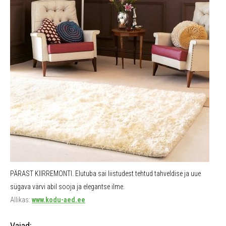
PÄRAST KIIRREMONTI. Elutuba sai liistudest tehtud tahveldise ja uue
sügava värvi abil sooja ja elegantse ilme.
Allikas:
www.kodu-aed.ee
Vajad: