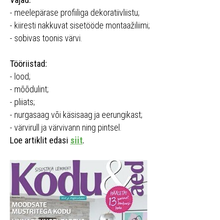
- meelepärase profiiliga dekoratiivliistu;
- kiiresti nakkuvat sisetööde montaažiliimi;
- sobivas toonis värvi.
Tööriistad:
- lood;
- mõõdulint;
- pliiats;
- nurgasaag või käsisaag ja eerungikast;
- värvirull ja värvivann ning pintsel.
Loe artiklit edasi
siit
.