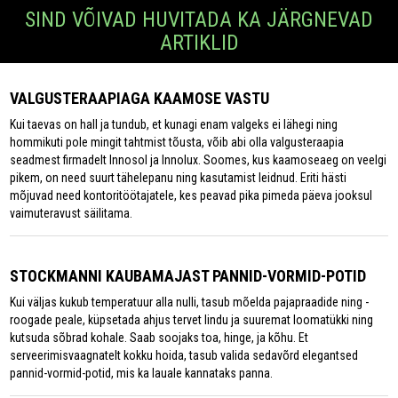
SIND VÕIVAD HUVITADA KA JÄRGNEVAD
ARTIKLID
VALGUSTERAAPIAGA KAAMOSE VASTU
Kui taevas on hall ja tundub, et kunagi enam valgeks ei lähegi ning
hommikuti pole mingit tahtmist tõusta, võib abi olla valgusteraapia
seadmest firmadelt Innosol ja Innolux. Soomes, kus kaamoseaeg on veelgi
pikem, on need suurt tähelepanu ning kasutamist leidnud. Eriti hästi
mõjuvad need kontoritöötajatele, kes peavad pika pimeda päeva jooksul
vaimuteravust säilitama.
STOCKMANNI KAUBAMAJAST PANNID-VORMID-POTID
Kui väljas kukub temperatuur alla nulli, tasub mõelda pajapraadide ning -
roogade peale, küpsetada ahjus tervet lindu ja suuremat loomatükki ning
kutsuda sõbrad kohale. Saab soojaks toa, hinge, ja kõhu. Et
serveerimisvaagnatelt kokku hoida, tasub valida sedavõrd elegantsed
pannid-vormid-potid, mis ka lauale kannataks panna.