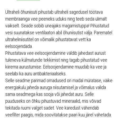
Ultraheli õhuniisuti pihustab ultraheli sagedusel töötava
membraaniga vee peeneks uduks ning teeb seda ülimalt
vaikselt. Seade sobib uneajaks magamistuppa! Pihustatud
vesi suunatakse ventilaatori abil õhuniisutist välja. Parematel
ultraheliniisutitel on võimalik pihustatavat vett ka
eelsoojendada.
Pihustatava vee eelsoojendamine väldib jahedast aurust
tuleneva külmatunde tekkimist ning tagab pihustatud vee
kiirema aurustumise. Eelsoojendamine muudab ka vee ja
seeläbi ka auru antibakteriaalseks.
Selle seadme parimad omadused on madal müratase, väike
energiakulu jaheda auruga niisutamisel ja võimalus valida
sama seadmega kas sooja või jahedat auru. Selle
puuduseks on õhku pihustuvad mineraalid, mis võivad
tekitada ruumi valget sadet. Vee karedust vähendab
veefilter paagis, mida soovitatakse paari kuu järel vahetada.