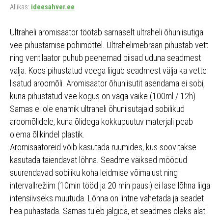
Allikas:
ideesahver.ee
Ultraheli aromisaator töötab sarnaselt ultraheli õhuniisutiga
vee pihustamise põhimõttel. Ultrahelimebraan pihustab vett
ning ventilaator puhub peenemad piisad uduna seadmest
välja. Koos pihustatud veega liigub seadmest välja ka vette
lisatud aroomõli. Aromisaator õhuniisutit asendama ei sobi,
kuna pihustatud vee kogus on väga väike (100ml / 12h).
Samas ei ole enamik ultraheli õhuniisutajaid sobilikud
aroomõlidele, kuna õlidega kokkupuutuv materjali peab
olema õlikindel plastik.
Aromisaatoreid võib kasutada ruumides, kus soovitakse
kasutada täiendavat lõhna. Seadme väiksed mõõdud
suurendavad sobiliku koha leidmise võimalust ning
intervallrežiim (10min tööd ja 20 min pausi) ei lase lõhna liiga
intensiivseks muutuda. Lõhna on lihtne vahetada ja seadet
hea puhastada. Samas tuleb jälgida, et seadmes oleks alati