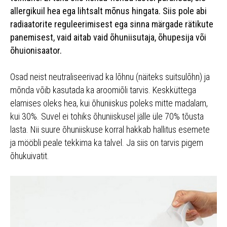
allergikuil hea ega lihtsalt mõnus hingata. Siis pole abi
radiaatorite reguleerimisest ega sinna märgade rätikute
panemisest, vaid aitab vaid õhuniisutaja, õhupesija või
õhuionisaator.
Osad neist neutraliseerivad ka lõhnu (näiteks suitsulõhn) ja
mõnda võib kasutada ka aroomiõli tarvis. Keskküttega
elamises oleks hea, kui õhuniiskus poleks mitte madalam,
kui 30%. Suvel ei tohiks õhuniiskusel jälle üle 70% tõusta
lasta. Nii suure õhuniiskuse korral hakkab hallitus esemete
ja mööbli peale tekkima ka talvel. Ja siis on tarvis pigem
õhukuivatit.