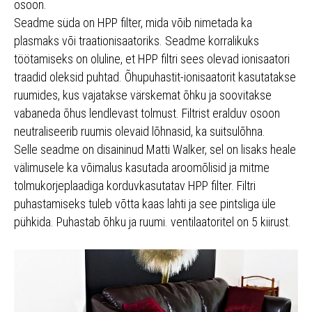
osoon.
Seadme süda on HPP filter, mida võib nimetada ka
plasmaks või traationisaatoriks. Seadme korralikuks
töötamiseks on oluline, et HPP filtri sees olevad ionisaatori
traadid oleksid puhtad. Õhupuhastit-ionisaatorit kasutatakse
ruumides, kus vajatakse värskemat õhku ja soovitakse
vabaneda õhus lendlevast tolmust. Filtrist eralduv osoon
neutraliseerib ruumis olevaid lõhnasid, ka suitsulõhna.
Selle seadme on disaininud Matti Walker, sel on lisaks heale
välimusele ka võimalus kasutada aroomõlisid ja mitme
tolmukorjeplaadiga korduvkasutatav HPP filter. Filtri
puhastamiseks tuleb võtta kaas lahti ja see pintsliga üle
pühkida. Puhastab õhku ja ruumi. ventilaatoritel on 5 kiirust.