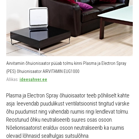
Airvitamiin õhuionisaator püüab tolmu kinni Plasma ja Electron Spray
(PES) õhuionisaator AIRVITAMIN EUG1000
Allikas:
ideesahver.ee
Plasma ja Electron Spray õhuioisaator teeb põhiliselt kahte
asja: leevendab puudulikust ventilatsioonist tingitud värske
õhu puudumist ning vähendab ruumis ringi lendlevat tolmu.
Reostunud õhku neutraliseerib suures osas osoon.
Nõelionisaatorist eralduv osoon neutraliseerib ka ruumis
olevaid lõhnasid sealhulgas suitsulõhna.