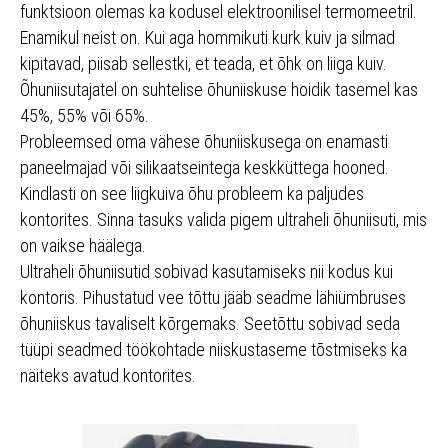
funktsioon olemas ka kodusel elektroonilisel termomeetril.
Enamikul neist on. Kui aga hommikuti kurk kuiv ja silmad
kipitavad, piisab sellestki, et teada, et õhk on liiga kuiv.
Õhuniisutajatel on suhtelise õhuniiskuse hoidik tasemel kas
45%, 55% või 65%.
Probleemsed oma vähese õhuniiskusega on enamasti
paneelmajad või silikaatseintega keskküttega hooned.
Kindlasti on see liigkuiva õhu probleem ka paljudes
kontorites. Sinna tasuks valida pigem ultraheli õhuniisuti, mis
on vaikse häälega.
Ultraheli õhuniisutid sobivad kasutamiseks nii kodus kui
kontoris. Pihustatud vee tõttu jääb seadme lähiümbruses
õhuniiskus tavaliselt kõrgemaks. Seetõttu sobivad seda
tüüpi seadmed töökohtade niiskustaseme tõstmiseks ka
näiteks avatud kontorites.