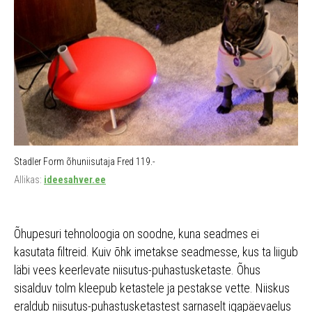
Stadler Form õhuniisutaja Fred 119.-
Allikas:
ideesahver.ee
Õhupesuri tehnoloogia on soodne, kuna seadmes ei
kasutata filtreid. Kuiv õhk imetakse seadmesse, kus ta liigub
läbi vees keerlevate niisutus-puhastusketaste. Õhus
sisalduv tolm kleepub ketastele ja pestakse vette. Niiskus
eraldub niisutus-puhastusketastest sarnaselt igapäevaelus