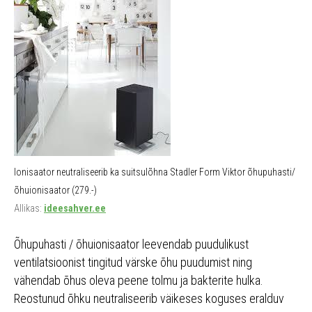
Ionisaator neutraliseerib ka suitsulõhna Stadler Form Viktor õhupuhasti/
õhuionisaator (279.-)
Allikas:
ideesahver.ee
Õhupuhasti / õhuionisaator leevendab puudulikust
ventilatsioonist tingitud värske õhu puudumist ning
vähendab õhus oleva peene tolmu ja bakterite hulka.
Reostunud õhku neutraliseerib väikeses koguses eralduv