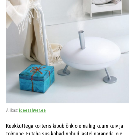
Allikas:
ideesahver.ee
Keskküttega korteris kipub õhk olema liig kuum kuiv ja
tolmune. Ei taha siis köhad-nohud lastel paraneda, ole