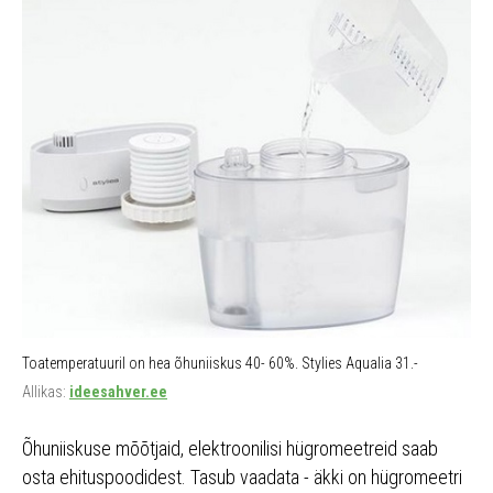
Toatemperatuuril on hea õhuniiskus 40- 60%. Stylies Aqualia 31.-
Allikas:
ideesahver.ee
Õhuniiskuse mõõtjaid, elektroonilisi hügromeetreid saab
osta ehituspoodidest. Tasub vaadata - äkki on hügromeetri