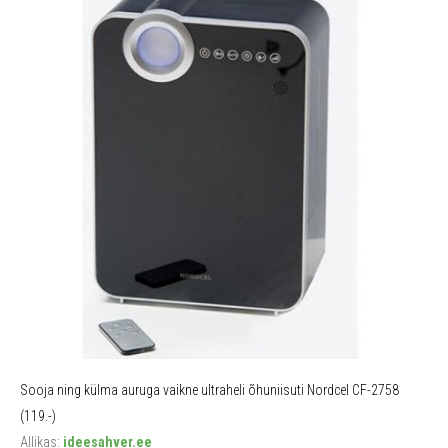
Sooja ning külma auruga vaikne ultraheli õhuniisuti Nordcel CF-2758
(119.-)
Allikas:
ideesahver.ee