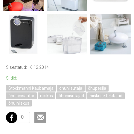
Sisestatud: 16.12.2014
Sildid:
Stockmanni Kaubamaja
õhuniisutaja
õhupesija
õhuionisaator
niiskus
õhuniisutajad
niiskuse tekitajad
õhu niiskus
0