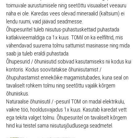
toimuvale aurustumisele ning seetõttu visuaalset veeauru
näha ei ole. Karedas vees olevad mineraalid (kaltsium) ei
lendu ruumi, vaid jäävad seadmesse.
Õhupesuritel tuleb niisutus-puhastuskettaid puhastada
katlakivieemaldiga ca 1x kuus. TOMil on ka eelfiltrid, mis
vähendavad suurema tolmu sattumist masinasse ning mida
saab ja tuleb eraldi puhastada.
Õhupesurid / õhuniisutid sobivad kasutamiseks nii kodus kui
kontoris. Kodus soovitatakse õhuniisutamist /
õhupuhastamist ennekõike magamistubades, kuna seal on
tavaliselt rohkem tolmu ning seetõttu vajalik kõrgem
õhuniiskus.
Naturaalse õhuniisutil / -pesuril TOM on madal elektrikulu,
vaikne töö, hooldusvajadus 1x kuus. Kasutab karedat vett
ega tekita valget tolmu. Õhupesuritel on tavaliselt kõrgem
hind kui teistel sama niisutusjõudlusega seadmetel.