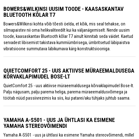
BOWERS&WILKINSI UUSIM TOODE - KAASASKANTAV
BLUETOOTH KÕLAR T7
Bowers&Wilkinsi kohta võib tõesti öelda, et kõik, mis seal tehakse, on
silmapaistev nii oma helikvaliteedilt kui ka väljanägemiselt. Nende uusim
toode, kaasaskantav Bluetooth kõlar T7 ainult kinnitab seda väidet. Kaetud
servadest libisemist takistava kummiümbrisega, ümbritsetud läbipaistva
vibratsioone summutava läbikumava kärg-konstruktsiooniga.
QUIETCOMFORT 25 - UUS AKTIIVSE MÜRAEEMALDUSEGA
KÕRVAKLAPIMUDEL BOSE-LT
QuietComfort 25 - uus aktiivse müraeemaldusega kõrvaklapimudel Bose-lt.
Palju nägusam, palju parema heliga, parema müraeemaldusvõimega ja
töötab nüüd passiivrezimis ka siis, kui patarei/aku tühjaks juhtub saama.
YAMAHA A-S501 - UUS JA ÜHTLASI KA ESIMENE
YAMAHA STEREOVÕIMENDI
Yamaha A-S501 - uus ja ühtlasi ka esimene Yamaha stereovõimendi, millel