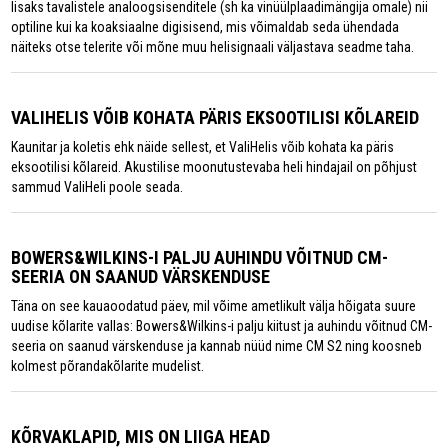
lisaks tavalistele analoogsisenditele (sh ka vinüülplaadimängija omale) nii
optiline kui ka koaksiaalne digisisend, mis võimaldab seda ühendada
näiteks otse telerite või mõne muu helisignaali väljastava seadme taha.
VALIHELIS VÕIB KOHATA PÄRIS EKSOOTILISI KÕLAREID
Kaunitar ja koletis ehk näide sellest, et ValiHelis võib kohata ka päris
eksootilisi kõlareid. Akustilise moonutustevaba heli hindajail on põhjust
sammud ValiHeli poole seada.
BOWERS&WILKINS-I PALJU AUHINDU VÕITNUD CM-
SEERIA ON SAANUD VÄRSKENDUSE
Täna on see kauaoodatud päev, mil võime ametlikult välja hõigata suure
uudise kõlarite vallas: Bowers&Wilkins-i palju kiitust ja auhindu võitnud CM-
seeria on saanud värskenduse ja kannab nüüd nime CM S2 ning koosneb
kolmest põrandakõlarite mudelist.
KÕRVAKLAPID, MIS ON LIIGA HEAD