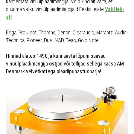
kahtlemata vinüülplaadimängija. Võib kindlalt väita, et
suurima valiku vinüülplaadimängijaid Eestis leiate
ValiHeli-
st!
Rega, Pro-Ject, Thorens, Denon, Clearaudio, Marantz, Audio-
Technica, Pioneer, Dual, NAD, Teac, Gold Note.
Hinnad alates 149€ ja kuni aasta lõpuni saavad
vinüülplaadimängija ostjad või tellijad sellega kaasa AM
Denmark velvetkattega plaadipuhastusharja!