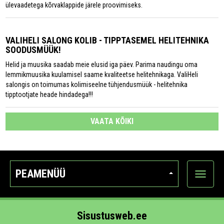
ülevaadetega kõrvaklappide järele proovimiseks.
VALIHELI SALONG KOLIB - TIPPTASEMEL HELITEHNIKA
SOODUSMÜÜK!
Helid ja muusika saadab meie elusid iga päev. Parima naudingu oma
lemmikmuusika kuulamisel saame kvaliteetse helitehnikaga. ValiHeli
salongis on toimumas kolimiseelne tühjendusmüük - helitehnika
tipptootjate heade hindadega!!!
VAATA KÕIKI
PEAMENÜÜ
Ava
kategoo
Sisustusweb.ee