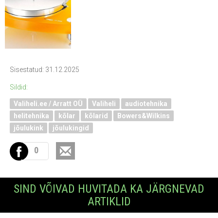
Sisestatud: 31.12.2025
Sildid:
Valiheli.ee / Arratt OÜ
Valiheli
audiotehnika
helitehnika
kõlar
kõlarid
Bowers&Wilkins
jõulukink
jõulukingid
0
SIND VÕIVAD HUVITADA KA JÄRGNEVAD
ARTIKLID