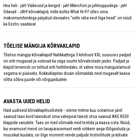
Hea heli - jah! Väikesed ja kerged - jah! Mikrofoni ja juhtnuppudega - jah!
Odavad - JAH! kõrvaklapid, mille kohta What Hi-Fi? ütles oma
maksimumhindega pärjatud ülevaates "selle raha eest liiga head" on nüüd
ka Eestis saadaval.
TÕELISE MÄNGIJA KÕRVAKLAPID
Tõelise mängija kõrvaklapid! Nahkkattega 3-kihilised XXL suuruses padjad
on eriti mugavad ja sobivad ka väga suurte kõrvalestade jaoks. Padjad ja
klapid tervenisti on tehtud eriti helitihedaks, et väline müra mänguelamust
segama ei pääseks. Kokkuklapitav disain võimaldab neid mugavalt kaasa
võtta sõbra juurde või võrgupidudele.
AVASTA UUED HELID
Häid uudiseid kõrvaklapihuvilistele - oleme mitme kuu ootamise järel
saanud taas kord täiendust oma vahepeal täiesti otsa saanud AKG K550
klappide varudele. Taas on meil võimalik neid testida ja kaasa osta. Nüüd,
kui enamusel meist on tavapärasemast veidi rohkem aega lõõgastuda ja
muusikat kuulata, on õige moment nende paljude testivõitude ja kiitvate