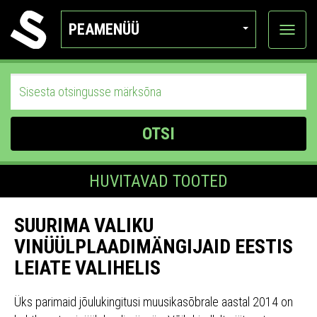
PEAMENÜÜ
Ava
katego
OTSI
HUVITAVAD TOOTED
SUURIMA VALIKU
VINÜÜLPLAADIMÄNGIJAID EESTIS
LEIATE VALIHELIS
Üks parimaid jõulukingitusi muusikasõbrale aastal 2014 on