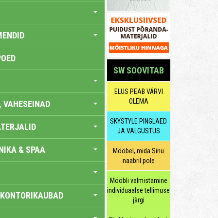
MENDID
POED
SW SOOVITAB
ELUS PEAB VÄRVI
OLEMA
, VAHESEINAD
SKYSTYLE PINGLAED
TERJALID
JA VALGUSTUS
IKA & SPAA
Mööbel, mida Sinu
naabril pole
Mööbli valmistamine
individuaalse tellimuse
 KONTORIKAUBAD
järgi