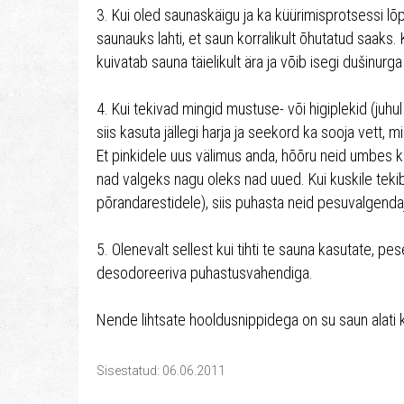
3. Kui oled saunaskäigu ja ka küürimisprotsessi lõp
saunauks lahti, et saun korralikult õhutatud saaks.
kuivatab sauna täielikult ära ja võib isegi dušinurg
4. Kui tekivad mingid mustuse- või higiplekid (juhul 
siis kasuta jällegi harja ja seekord ka sooja vett,
Et pinkidele uus välimus anda, hõõru neid umbes k
nad valgeks nagu oleks nad uued. Kui kuskile tekib 
põrandarestidele), siis puhasta neid pesuvalgenda
5. Olenevalt sellest kui tihti te sauna kasutate, pe
desodoreeriva puhastusvahendiga.
Nende lihtsate hooldusnippidega on su saun alati k
Sisestatud: 06.06.2011