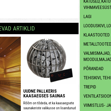
KATUSED, KATUS
VIHMAVEESÜS
LAGI
LOODUSKIVI, L
EVAD ARTIKLID
KLAASTOOTED
METALLTOOTE
VALMISMAJAD,
MOODULMAJA
PÕRANDAD
TEHISKIVI, TEH
TREPID
UUDNE PALLKERIS
KAASAEGSES SAUNAS
VENTILATSIOON
Rõõm on tõdeda, et ka kaasaegsete
VIIMISTLUS- J
saunakeriste valikusse on lisandunud