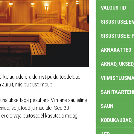
VALGUSTID
SISUSTUSELE
SISUSTUSE E-
AKNAKATTED
AKNAD, UKSED
like aurude eraldumist puidu töödeldud
VIIMISTLUSMA
 aurult, mis puidust imbub.
SANITAARTEHN
una ukse taga pesuharja Viimane saunaline
SAUN
einad, seljatoed ja muu üle. See 30-
ii ei ole vaja puitosadel kasutada midagi
KODUKAUBAD,