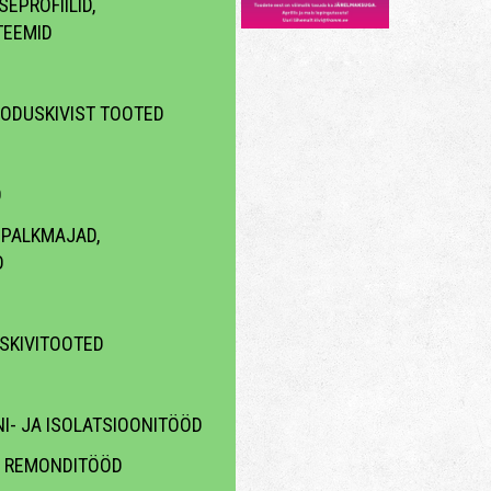
EPROFIILID,
TEEMID
OODUSKIVIST TOOTED
D
 PALKMAJAD,
D
ISKIVITOOTED
I- JA ISOLATSIOONITÖÖD
A REMONDITÖÖD