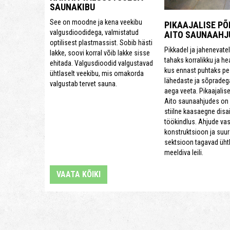
SAUNAKIBU
See on moodne ja kena veekibu
PIKAAJALISE P
valgusdioodidega, valmistatud
AITO SAUNAAHJ
optilisest plastmassist. Sobib hästi
Pikkadel ja jahenevate
lakke, soovi korral võib lakke sisse
tahaks korralikku ja he
ehitada. Valgusdioodid valgustavad
kus ennast puhtaks pe
ühtlaselt veekibu, mis omakorda
lähedaste ja sõprade
valgustab tervet sauna.
aega veeta. Pikaajali
Aito saunaahjudes on
stiilne kaasaegne disai
töökindlus. Ahjude va
konstruktsioon ja suur
sektsioon tagavad ühtl
meeldiva leili.
VAATA KÕIKI