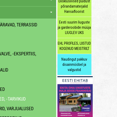
Eksklusiivsed puidust
põrandamaterjalid
Hansafloorist
Eesti suurim liuguste
 VÄRAVAD, TERRASSID
ja garderoobide müüja
LIUGLEV UKS
EHL PROFILES, LIISTUD
KOGENUD MEISTRILT
ALVE, -EKSPERTIIS,
Naudingut pakkuv
disainmööbel ja
ALID
valgustid
ED
D, -TARVIKUD
RID, VARJUALUSED