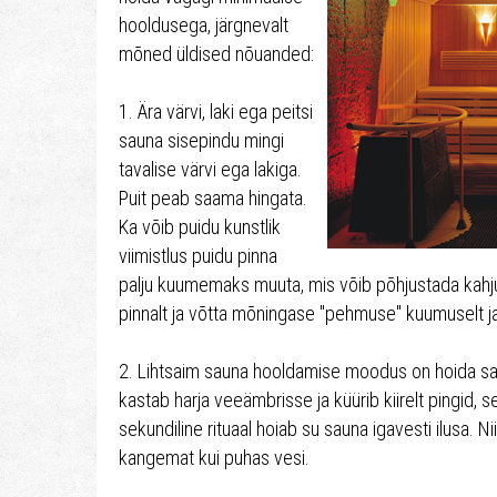
hooldusega, järgnevalt
mõned üldised nõuanded:
1. Ära värvi, laki ega peitsi
sauna sisepindu mingi
tavalise värvi ega lakiga.
Puit peab saama hingata.
Ka võib puidu kunstlik
viimistlus puidu pinna
palju kuumemaks muuta, mis võib põhjustada kahju
pinnalt ja võtta mõningase "pehmuse" kuumuselt ja
2. Lihtsaim sauna hooldamise moodus on hoida sa
kastab harja veeämbrisse ja küürib kiirelt pingid, s
sekundiline rituaal hoiab su sauna igavesti ilusa. N
kangemat kui puhas vesi.