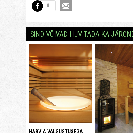
0
SIND VÕIVAD HUVITADA KA JÄRGN
HARVIA VALGUSTUSEGA