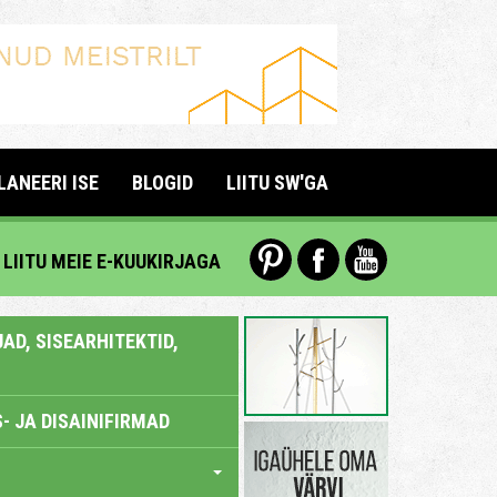
LANEERI ISE
BLOGID
LIITU SW'GA
LIITU MEIE E-KUUKIRJAGA
AD, SISEARHITEKTID,
- JA DISAINIFIRMAD