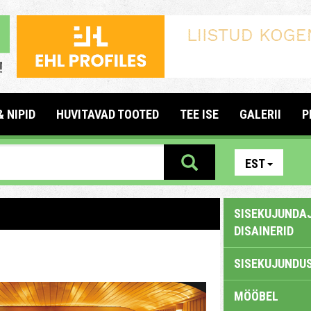
& NIPID
HUVITAVAD TOOTED
TEE ISE
GALERII
P
EST
SISEKUJUNDAJ
DISAINERID
SISEKUJUNDUS
MÖÖBEL