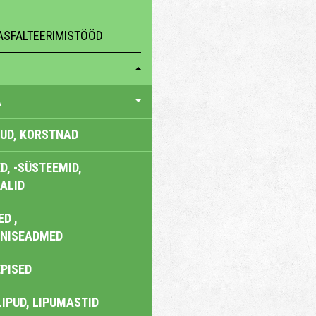
ASFALTEERIMISTÖÖD
A
UD, KORSTNAD
, -SÜSTEEMID,
ALID
D ,
ONISEADMED
EPISED
LIPUD, LIPUMASTID