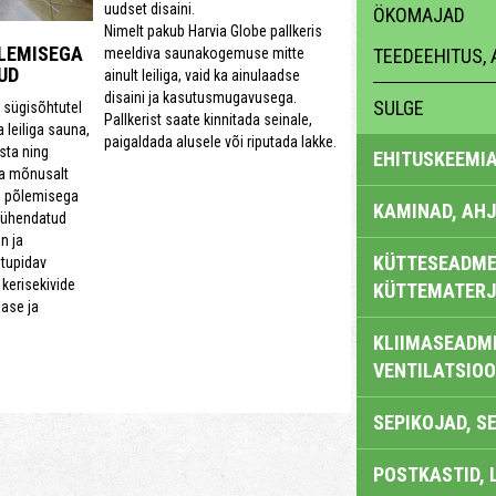
uudset disaini.
ÖKOMAJAD
Nimelt pakub Harvia Globe pallkeris
ÕLEMISEGA
TEEDEEHITUS, 
meeldiva saunakogemuse mitte
UD
ainult leiliga, vaid ka ainulaadse
disaini ja kasutusmugavusega.
SULGE
l sügisõhtutel
Pallkerist saate kinnitada seinale,
a leiliga sauna,
paigaldada alusele või riputada lakke.
sta ning
EHITUSKEEMI
ga mõnusalt
se põlemisega
KAMINAD, AHJ
 ühendatud
n ja
KÜTTESEADMED
stupidav
 kerisekivide
KÜTTEMATERJ
ase ja
KLIIMASEADME
VENTILATSIO
SEPIKOJAD, S
POSTKASTID, 