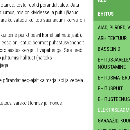
AED
etanud, tõsta restid põrandalt üles. Jäta
 Kuumus, mis on kividesse ja puitu jäänud,
EHITUS
a ära kuivatada, kui too saunaruumi kõrval on.
AIAD, PIIRDED,
kui teine punkt paaril korral täitmata jääb),
ARHITEKTUUR
 millesse on lisatud pehmet puhastusvahendit.
BASSEINID
ord aastas kergelt liivapaberiga. See teeb
juhtumisi hallitust (näiteks
EHITUSJÄRELEV
jaga.
NÕUSTAMINE
EHITUSMATERJ
se põrandat aeg-ajalt ka märja lapi ja vedela
EHITUSPUIT
EHITUSTEENUS
utsuv, värskelt lõhnav ja mõnus.
ELEKTRISEADME
GARAAŽID, KUU