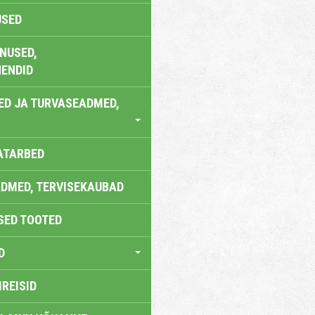
USED
NUSED,
ENDID
ED JA TURVASEADMED,
ATARBED
DMED, TERVISEKAUBAD
SED TOOTED
D
IREISID