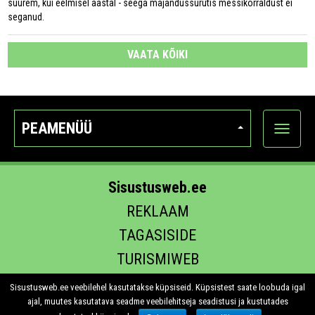
suurem, kui eelmisel aastal - seega majandussurutis messikorraldust ei
seganud.
VAATA KÕIKI
PEAMENÜÜ
Ava
kategoo
Sisustusweb.ee
REKLAAM
TAGASISIDE
TURISMIWEB
EHITUS.EE
Sisustusweb.ee veebilehel kasutatakse küpsiseid. Küpsistest saate loobuda igal
ajal, muutes kasutatava seadme veebilehitseja seadistusi ja kustutades