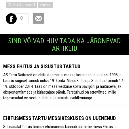
Tartu Näitused
mess
0
SIND VÕIVAD HUVITADA KA JÄRGNEVAD
ARTIKLID
MESS EHITUS JA SISUSTUS TARTUS
AS Tartu Näitused on ehitusteemalisi messe korraldanud aastast 1995 ja
tänavu sügisel toimub üritus 19. korda. Mess Ehitus ja Sisustus toimub 17.-
19. oktoober 2014. Taas on messikeskuse kolm paviljoni ja näituseväljak
eksponentfirmade ja külastajate päralt. Teretulnud on ettevõtted, mille
tegevusalad on seotud ehitus- ja sisustusvaldkonnaga.
EHITUSMESS TARTU MESSIKESKUSES ON UUENENUD
Sel nädalal Tartus toimuv ehitusmess kannab uut nime mess Ehitus ja