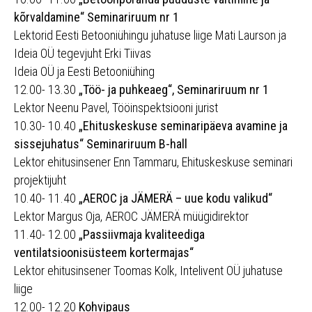
kõrvaldamine“ Seminariruum nr 1
Lektorid Eesti Betooniühingu juhatuse liige Mati Laurson ja
Ideia OÜ tegevjuht Erki Tiivas
Ideia OÜ ja Eesti Betooniühing
12.00- 13.30
„Töö- ja puhkeaeg“, Seminariruum nr 1
Lektor Neenu Pavel, Tööinspektsiooni jurist
10.30- 10.40
„Ehituskeskuse seminaripäeva avamine ja
sissejuhatus“ Seminariruum B-hall
Lektor ehitusinsener Enn Tammaru, Ehituskeskuse seminari
projektijuht
10.40- 11.40
„AEROC ja JÄMERÄ – uue kodu valikud“
Lektor Margus Oja, AEROC JÄMERÄ müügidirektor
11.40- 12.00
„Passiivmaja kvaliteediga
ventilatsioonisüsteem kortermajas“
Lektor ehitusinsener Toomas Kolk, Intelivent OÜ juhatuse
liige
12.00- 12.20
Kohvipaus