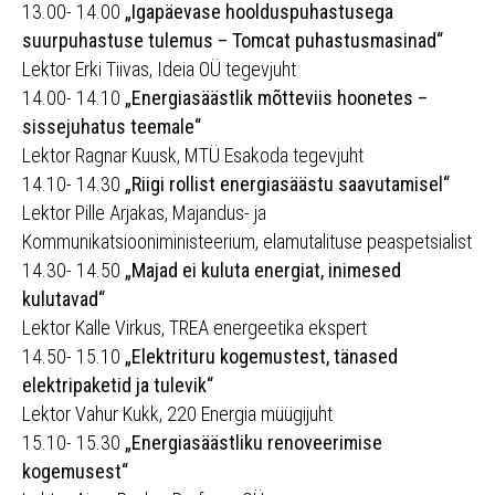
13.00- 14.00
„Igapäevase hoolduspuhastusega
suurpuhastuse tulemus – Tomcat puhastusmasinad“
Lektor Erki Tiivas, Ideia OÜ tegevjuht
14.00- 14.10
„Energiasäästlik mõtteviis hoonetes –
sissejuhatus teemale“
Lektor Ragnar Kuusk, MTÜ Esakoda tegevjuht
14.10- 14.30
„Riigi rollist energiasäästu saavutamisel“
Lektor Pille Arjakas, Majandus- ja
Kommunikatsiooniministeerium, elamutalituse peaspetsialist
14.30- 14.50
„Majad ei kuluta energiat, inimesed
kulutavad“
Lektor Kalle Virkus, TREA energeetika ekspert
14.50- 15.10
„Elektrituru kogemustest, tänased
elektripaketid ja tulevik“
Lektor Vahur Kukk, 220 Energia müügijuht
15.10- 15.30
„Energiasäästliku renoveerimise
kogemusest“