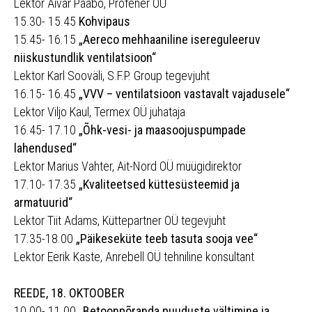
Lektor Aivar Paabo, Profener OÜ
15.30- 15.45
Kohvipaus
15.45- 16.15
„Aereco mehhaaniline isereguleeruv
niiskustundlik ventilatsioon“
Lektor Karl Sooväli, S.F.P. Group tegevjuht
16.15- 16.45
„VVV – ventilatsioon vastavalt vajadusele“
Lektor Viljo Kaul, Termex OÜ juhataja
16.45- 17.10
„Õhk-vesi- ja maasoojuspumpade
lahendused“
Lektor Marius Vahter, Ait-Nord OÜ müügidirektor
17.10- 17.35
„Kvaliteetsed küttesüsteemid ja
armatuurid“
Lektor Tiit Adams, Küttepartner OÜ tegevjuht
17.35-18.00
„Päikeseküte teeb tasuta sooja vee“
Lektor Eerik Kaste, Anrebell OÜ tehniline konsultant
REEDE, 18. OKTOOBER
10.00- 11.00
„Betoonpõranda puuduste vältimine ja