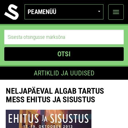
PEAMENÜÜ
Ava
katego
OTSI
ARTIKLID JA UUDISED
NELJAPÄEVAL ALGAB TARTUS
MESS EHITUS JA SISUSTUS