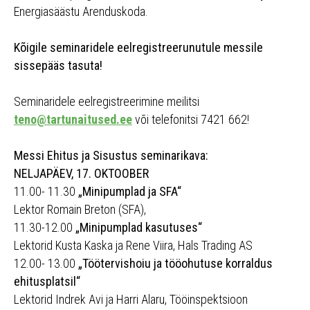
Energiasäästu Arenduskoda.
Kõigile seminaridele eelregistreerunutule messile
sissepääs tasuta!
Seminaridele eelregistreerimine meilitsi
teno@tartunaitused.ee
või telefonitsi 7421 662!
Messi Ehitus ja Sisustus seminarikava:
NELJAPÄEV, 17. OKTOOBER
11.00- 11.30
„Minipumplad ja SFA“
Lektor Romain Breton (SFA),
11.30-12.00
„Minipumplad kasutuses“
Lektorid Kusta Kaska ja Rene Viira, Hals Trading AS
12.00- 13.00
„Töötervishoiu ja tööohutuse korraldus
ehitusplatsil“
Lektorid Indrek Avi ja Harri Alaru, Tööinspektsioon