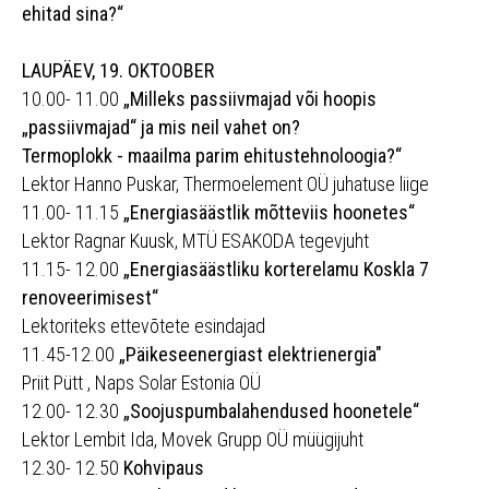
ehitad sina?“
LAUPÄEV, 19. OKTOOBER
10.00- 11.00
„Milleks passiivmajad või hoopis
„passiivmajad“ ja mis neil vahet on?
Termoplokk - maailma parim ehitustehnoloogia?“
Lektor Hanno Puskar, Thermoelement OÜ juhatuse liige
11.00- 11.15
„Energiasäästlik mõtteviis hoonetes“
Lektor Ragnar Kuusk, MTÜ ESAKODA tegevjuht
11.15- 12.00
„Energiasäästliku korterelamu Koskla 7
renoveerimisest“
Lektoriteks ettevõtete esindajad
11.45-12.00
„Päikeseenergiast elektrienergia"
Priit Pütt , Naps Solar Estonia OÜ
12.00- 12.30
„Soojuspumbalahendused hoonetele“
Lektor Lembit Ida, Movek Grupp OÜ müügijuht
12.30- 12.50
Kohvipaus