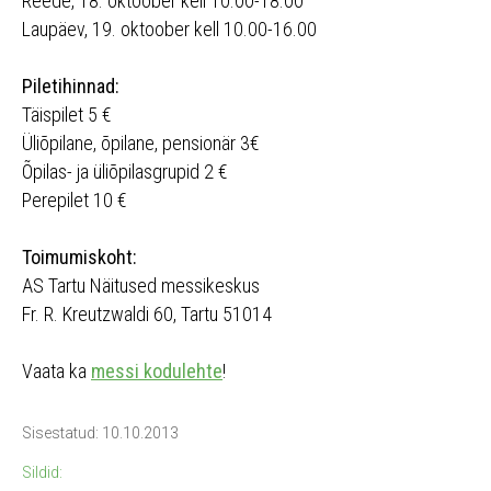
Reede, 18. oktoober kell 10.00-18.00
Laupäev, 19. oktoober kell 10.00-16.00
Piletihinnad:
Täispilet 5 €
Üliõpilane, õpilane, pensionär 3€
Õpilas- ja üliõpilasgrupid 2 €
Perepilet 10 €
Toimumiskoht:
AS Tartu Näitused messikeskus
Fr. R. Kreutzwaldi 60, Tartu 51014
Vaata ka
messi kodulehte
!
Sisestatud: 10.10.2013
Sildid: