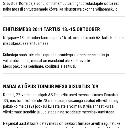
Sisustus. Korraldaja sõnul on nimemuutus tingitud külastajate ootusest
näha messil ehitusteemade kõrval ka sisustusvaldkonna väljapanekuid.
EHITUSMESS 2011 TARTUS 13.-15.OKTOOBER
Neljapäev 13. oktoober kuni laupäev 15. oktoober toimub AS Tartu Näituste
messikeskuses ehitusmess.
Külastaja saab tutvuda ekspositsioonidega kolmes messihallis ja
väliterritooriumil, messil on esindatud üle 80 ettevõtte.
Mess pakub ka seminare, koolitusi ja esitlusi.
NÄDALA LÕPUS TOIMUB MESS SISUSTUS ´09
Reedel, 27. veebruaril algab AS Tartu Näitused messikeskuses Sisustus
`09, mis toob kohale üle 70 sisustuse ja disainiga seotud ettevõtte ning
pakub kolme päeva jooksul külastajatele võimalust viia ennast kurssi
värskemate trendide ja uudistega ning soodsate messipakkumistega.
Neljandat aastat korraldatav mess on seekord firmade arvult isegi natuke