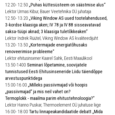
12.20- 12.50
„Puhas küttesüsteem on säästmise alus“
Lektor Urmas Kibur, Bauer Veetehnika OÜ juhataja
12.50- 13.20
„Viking Window AS uued tootelahendused,
3-kordse klaasiga aken; IV 78 ja IV 88 sisseavatavad
saksa-tüüpi aknad; 3 klaasiga tuletõkkeaken“
Lektor Indrek Rüütel, Viking Window AS kvaliteedijuht
13.20- 13.50
„Kortermajade energiatõhusaks
renoveerimise probleeme“
Lektor ehitusinsener Kaarel Sahk, Eesti Maaülikool
13.50-1400
Seminari lõpetamine, soovijatele
tunnistused Eesti Ehitusinseneride Liidu täiendõppe
arvestuspunktidega
15.00-16.00
„Milleks passiivmajad või hoopis
„passiivmajad“ ja mis neil vahet on?
Termoplokk - maailma parim ehitustehnoloogia?“
Lektor Hanno Puskar, Thermoelement OÜ juhatuse liige
16.00- 18.00
Tartu linnapeakandidaatide debatt „Mida