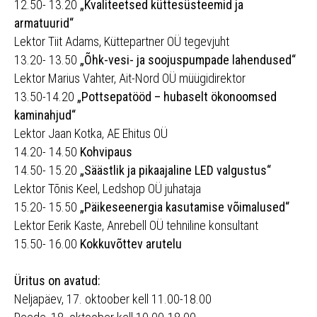
12.50- 13.20
„Kvaliteetsed küttesüsteemid ja
armatuurid“
Lektor Tiit Adams, Küttepartner OÜ tegevjuht
13.20- 13.50
„Õhk-vesi- ja soojuspumpade lahendused“
Lektor Marius Vahter, Ait-Nord OÜ müügidirektor
13.50-14.20
„Pottsepatööd – hubaselt ökonoomsed
kaminahjud“
Lektor Jaan Kotka, AE Ehitus OÜ
14.20- 14.50
Kohvipaus
14.50- 15.20
„Säästlik ja pikaajaline LED valgustus“
Lektor Tõnis Keel, Ledshop OÜ juhataja
15.20- 15.50
„Päikeseenergia kasutamise võimalused“
Lektor Eerik Kaste, Anrebell OÜ tehniline konsultant
15.50- 16.00
Kokkuvõttev arutelu
Üritus on avatud:
Neljapäev, 17. oktoober kell 11.00-18.00