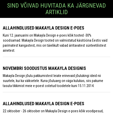
SIND VÕIVAD HUVITADA KA JÄRGNEVAD
ARTIKLID
ALLAHINDLUSED MAKAYLA DESIGN E-POES
Kuni 12. jaanuarini on Makayla Design e-poes kõik tooted -30%
soodsamad. Makayla Design tooted on valmistatud käsitööna Eestis vaid
parimatest kangastest, mis on täielikult vabad ärritavatest sünteetilistest
ainetest.
NOVEMBRI SOODUSTUS MAKAYLA DESIGNIS
Makayla Design jõulu pakkumistest leiate erinevaid jõulukingi ideid nii
suurtele, kui ka väiksetele. Kuna jõuluaeg on väga kulukas, siis pakume
tasuta tikkimist meie e-poest ostetud toodetele kuni 15.11.2014.
ALLAHINDLUSED MAKAYLA DESIGN E-POES
22 oktoober - 26 oktoober on Makayla Design e-poes kõik voodipesud,