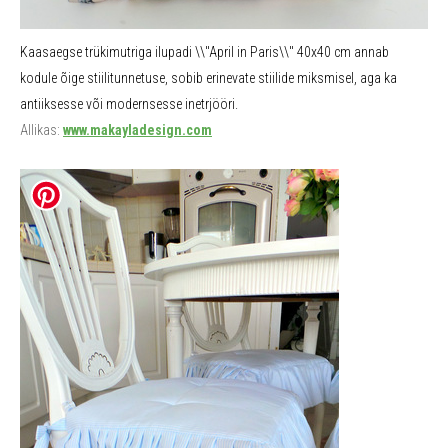
Kaasaegse trükimutriga ilupadi \\"April in Paris\\" 40x40 cm annab
kodule õige stiilitunnetuse, sobib erinevate stiilide miksmisel, aga ka
antiiksesse või modernsesse inetrjööri.
Allikas:
www.makayladesign.com