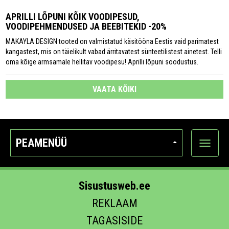
APRILLI LÕPUNI KÕIK VOODIPESUD,
VOODIPEHMENDUSED JA BEEBITEKID -20%
MAKAYLA DESIGN tooted on valmistatud käsitööna Eestis vaid parimatest
kangastest, mis on täielikult vabad ärritavatest sünteetilistest ainetest. Telli
oma kõige armsamale hellitav voodipesu! Aprilli lõpuni soodustus.
VAATA KÕIKI
PEAMENÜÜ
Ava
kategoo
Sisustusweb.ee
REKLAAM
TAGASISIDE