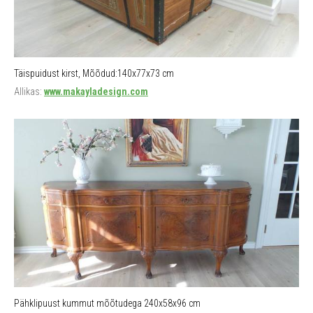
Täispuidust kirst, Mõõdud:140x77x73 cm
Allikas:
www.makayladesign.com
Pähklipuust kummut mõõtudega 240x58x96 cm