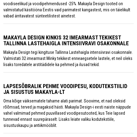
voodiseelikud ja voodipehmendused -25%. Makayla Design tooted on
valmistatud käsitööna Eestis vaid parimatest kangastest, mis on täielikult
vabad ärritavatest sünteetilistest ainetest.
MAKAYLA DESIGN KINKIS 32 IMEARMAST TEKIKEST
TALLINNA LASTEHAIGLA INTENSIIVRAVI OSAKONNALE
Makayla Design tegi kingituse Tallinna Lastehaigla intensiivravi osakonnale.
Valmistati 32 imearmast Minky tekikest enneaegsetele lastele, et neil oleks
lisaks toredatele arstitädidele ka pehmed ja ilusad tekid.
LAPSESÕBRALIK PEHME VOODIPESU, KODUTEKSTIILID
JA SISUSTUS MAKAYLA-LT
Oma kõige väiksematele tahame alati parimat. Soovime, et nad oleksid
rõõmsad, terved ja magaksid hästi. Makayla Design-i eesti naiste näppude
vahel valmimad pehmed puuvillased voodipesutooted, kus Teie lapsed
tunnevad ennast suurepäraselt. Lisaks leiate valiku kodutekstiile,
sisustuskaupu ja antiikmööblit.