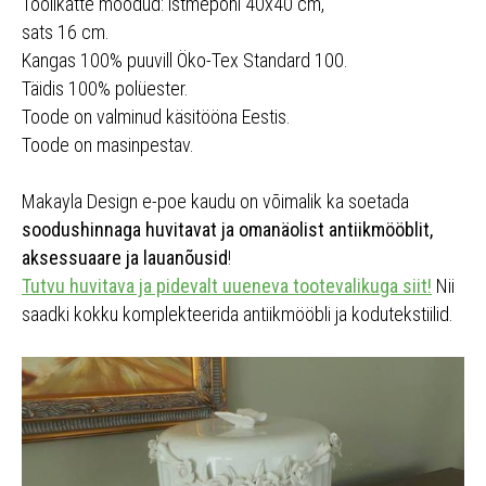
Toolikatte mõõdud: istmepõhi 40x40 cm,
sats 16 cm.
Kangas 100% puuvill Öko-Tex Standard 100.
Täidis 100% polüester.
Toode on valminud käsitööna Eestis.
Toode on masinpestav.
Makayla Design e-poe kaudu on võimalik ka soetada
soodushinnaga huvitavat ja omanäolist antiikmööblit,
aksessuaare ja lauanõusid
!
Tutvu huvitava ja pidevalt uueneva tootevalikuga siit!
Nii
saadki kokku komplekteerida antiikmööbli ja kodutekstiilid.