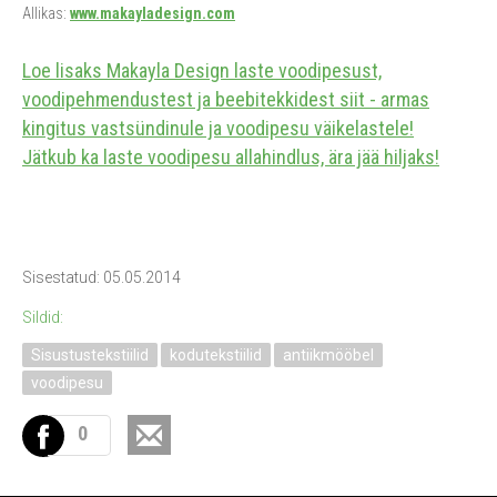
Allikas:
www.makayladesign.com
Loe lisaks Makayla Design laste voodipesust,
voodipehmendustest ja beebitekkidest siit - armas
kingitus vastsündinule ja voodipesu väikelastele!
Jätkub ka laste voodipesu allahindlus, ära jää hiljaks!
Sisestatud: 05.05.2014
Sildid:
Sisustustekstiilid
kodutekstiilid
antiikmööbel
voodipesu
0