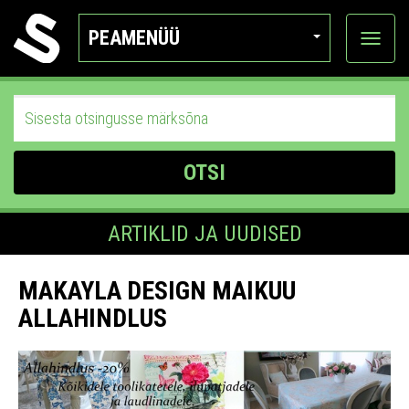
PEAMENÜÜ
Ava
katego
OTSI
ARTIKLID JA UUDISED
MAKAYLA DESIGN MAIKUU
ALLAHINDLUS