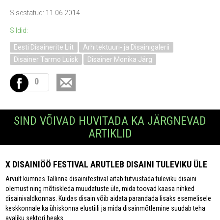
Sisestatud: 11.06.2014
Sildid:
Eesti Disainerite Liit
Arhitektuuri- ja Disainigalerii
Disainer Tarmo Luisk
Disainer Monika Järg
0
SIND VÕIVAD HUVITADA KA JÄRGNEVAD
ARTIKLID
X DISAINIÖÖ FESTIVAL ARUTLEB DISAINI TULEVIKU ÜLE
Arvult kümnes Tallinna disainifestival aitab tutvustada tuleviku disaini
olemust ning mõtiskleda muudatuste üle, mida toovad kaasa nihked
disainivaldkonnas. Kuidas disain võib aidata parandada lisaks esemelisele
keskkonnale ka ühiskonna elustiili ja mida disainmõtlemine suudab teha
avaliku sektori heaks.