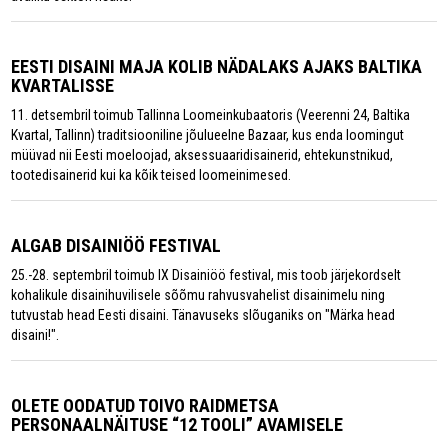
EESTI DISAINI MAJA KOLIB NÄDALAKS AJAKS BALTIKA
KVARTALISSE
11. detsembril toimub Tallinna Loomeinkubaatoris (Veerenni 24, Baltika
Kvartal, Tallinn) traditsiooniline jõulueelne Bazaar, kus enda loomingut
müüvad nii Eesti moeloojad, aksessuaaridisainerid, ehtekunstnikud,
tootedisainerid kui ka kõik teised loomeinimesed.
ALGAB DISAINIÖÖ FESTIVAL
25.-28. septembril toimub IX Disainiöö festival, mis toob järjekordselt
kohalikule disainihuvilisele sõõmu rahvusvahelist disainimelu ning
tutvustab head Eesti disaini. Tänavuseks slõuganiks on "Märka head
disaini!".
OLETE OODATUD TOIVO RAIDMETSA
PERSONAALNÄITUSE “12 TOOLI” AVAMISELE