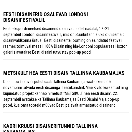
EESTI DISAINERID OSALEVAD LONDONI
DISAINIFESTIVALIL
Eesti ekspordimeelsed disainerid osalevad sellel nädalal, 17.-21.
septembril Londoni disainifestivalil, mis on Suurbritannia üks olulisemaid
disainivaldkonna üritusi. Eesti disainerite looming on esindatud festivali
raames toimuval messil 100% Disain ning Ida-Londoni populaarses Hoxtoni
galeriis avatakse Eesti disaini tutvustav pop-up pood.
METSIKULT HEA EESTI DISAIN TALLINNA KAUBAMAJAS
Disainiöö festivali puhul saab Tallinna Kaubamaja vaateakendel 6.
novembrini tutvuda eesti disainiga. Teatrikunstnik Mae Kivilo kureeritud ning
kujundatud projekt kannab nimetust "METSIKULT hea eesti disain". 22.
septembril avatakse ka Tallinna Kaubamajas Eesti Disaini Maja pop-up
pood, kus oma tooteid müüvad Eesti palavalt armastatud disainerid.
KADRI KRUUSI DISAINERITUNNID TALLINNA
KAUBAMAJAS