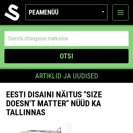
PEAMENÜÜ
Ava
katego
OTSI
ARTIKLID JA UUDISED
EESTI DISAINI NÄITUS "SIZE
DOESN'T MATTER" NÜÜD KA
TALLINNAS