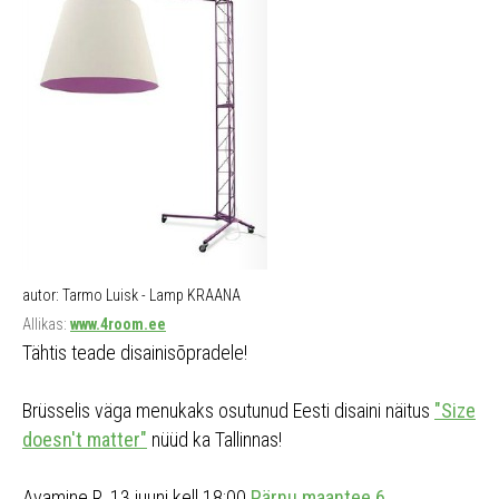
autor: Tarmo Luisk - Lamp KRAANA
Allikas:
www.4room.ee
Tähtis teade disainisõpradele!
Brüsselis väga menukaks osutunud Eesti disaini näitus
"Size
doesn't matter"
nüüd ka Tallinnas!
Avamine R, 13.juuni kell 18:00
Pärnu maantee 6