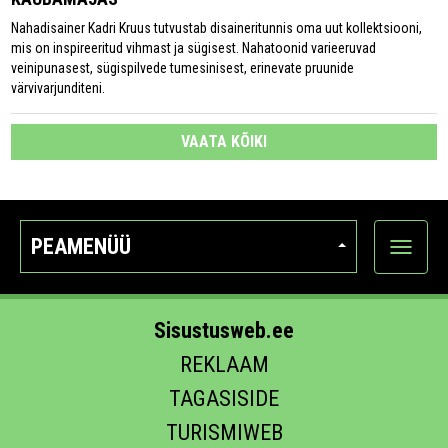
Nahadisainer Kadri Kruus tutvustab disaineritunnis oma uut kollektsiooni,
mis on inspireeritud vihmast ja sügisest. Nahatoonid varieeruvad
veinipunasest, sügispilvede tumesinisest, erinevate pruunide
värvivarjunditeni.
VAATA KÕIKI
PEAMENÜÜ
Ava
kategoo
Sisustusweb.ee
REKLAAM
TAGASISIDE
TURISMIWEB