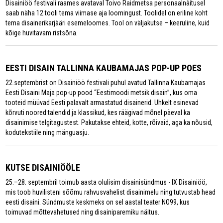
Disainiöö festivali raames avataval Toivo Raidmetsa personaalnäitusel
saab näha 12 tooli tema viimase aja loomingust. Toolidel on eriline koht
tema disainerikarjääri esemeloomes. Tool on väljakutse – keeruline, kuid
kõige huvitavam ristsõna.
EESTI DISAIN TALLINNA KAUBAMAJAS POP-UP POES
22.septembrist on Disainiöö festivali puhul avatud Tallinna Kaubamajas
Eesti Disaini Maja pop-up pood “Eestimoodi metsik disain”, kus oma
tooteid müüvad Eesti palavalt armastatud disainerid. Uhkelt esinevad
kõrvuti noored talendid ja klassikud, kes räägivad mõnel päeval ka
disainimise telgitagustest. Pakutakse ehteid, kotte, rõivaid, aga ka nõusid,
kodutekstiile ning mänguasju.
KUTSE DISAINIÖÖLE
25.–28. septembril toimub aasta olulisim disainisündmus - IX Disainiöö,
mis toob huvilisteni sõõmu rahvusvahelist disainimelu ning tutvustab head
eesti disaini. Sündmuste keskmeks on sel aastal teater NO99, kus
toimuvad mõttevahetused ning disainiparemiku näitus.