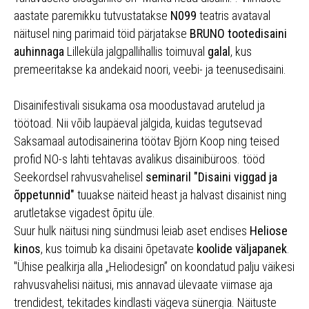
aastate paremikku tutvustatakse
N099
teatris avataval
näitusel ning parimaid töid pärjatakse
BRUNO tootedisaini
auhinnaga
Lilleküla jalgpallihallis toimuval
galal
, kus
premeeritakse ka andekaid noori, veebi- ja teenusedisaini.
Disainifestivali sisukama osa moodustavad arutelud ja
töötoad. Nii võib laupäeval jälgida, kuidas tegutsevad
Saksamaal autodisainerina töötav Björn Koop ning teised
profid NO-s lahti tehtavas avalikus disainibüroos. tööd
Seekordsel rahvusvahelisel
seminaril "Disaini viggad ja
õppetunnid"
tuuakse näiteid heast ja halvast disainist ning
arutletakse vigadest õpitu üle.
Suur hulk näitusi ning sündmusi leiab aset endises
Heliose
kinos
, kus toimub ka disaini õpetavate
koolide väljapanek
.
"Ühise pealkirja alla „Heliodesign” on koondatud palju väikesi
rahvusvahelisi näitusi, mis annavad ülevaate viimase aja
trendidest, tekitades kindlasti vägeva sünergia. Näituste