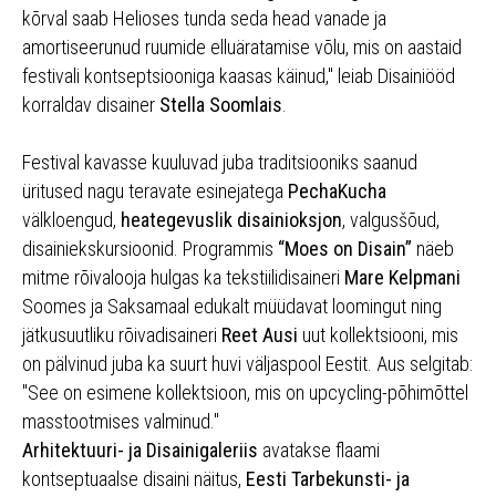
kõrval saab Helioses tunda seda head vanade ja
amortiseerunud ruumide elluäratamise võlu, mis on aastaid
festivali kontseptsiooniga kaasas käinud," leiab Disainiööd
korraldav disainer
Stella Soomlais
.
Festival kavasse kuuluvad juba traditsiooniks saanud
üritused nagu teravate esinejatega
PechaKucha
välkloengud,
heategevuslik disainioksjon
, valgusšõud,
disainiekskursioonid. Programmis
“Moes on Disain”
näeb
mitme rõivalooja hulgas ka tekstiilidisaineri
Mare Kelpmani
Soomes ja Saksamaal edukalt müüdavat loomingut ning
jätkusuutliku rõivadisaineri
Reet Ausi
uut kollektsiooni, mis
on pälvinud juba ka suurt huvi väljaspool Eestit. Aus selgitab:
"See on esimene kollektsioon, mis on upcycling-põhimõttel
masstootmises valminud."
Arhitektuuri- ja Disainigaleriis
avatakse flaami
kontseptuaalse disaini näitus,
Eesti Tarbekunsti- ja