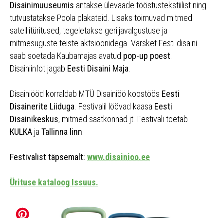
Disainimuuseumis
antakse ülevaade tööstustekstiilist ning
tutvustatakse Poola plakateid. Lisaks toimuvad mitmed
satelliitüritused, tegeletakse geriljavalgustuse ja
mitmesuguste teiste aktsioonidega. Värsket Eesti disaini
saab soetada Kaubamajas avatud
pop-up poest
.
Disainiinfot jagab
Eesti Disaini Maja
.
Disainiööd korraldab MTÜ Disainiöö koostöös
Eesti
Disainerite Liiduga
. Festivalil löövad kaasa
Eesti
Disainikeskus
, mitmed saatkonnad jt. Festivali toetab
KULKA
ja
Tallinna linn
.
Festivalist täpsemalt:
www.disainioo.ee
Ürituse kataloog Issuus.