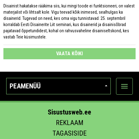
Disainist hakatakse rääkima siis, kui mingi toode ei funktsioneeri, on valest
materjalist või lihtsalt kole. Vigu teevad kõik inimesed, sealhulgas ka
disainerid. Tugevad on need, kes oma vigu tunnistavad. 25. septembril
korraldab Eesti Disainerite Liit seminari, kus disainerid ja disainisõbrad
pajatavad õppetundidest, kohal on rahvusvaheline disainiseltskond, kes
vastab Teie küsimustele.
VAATA KÕIKI
PEAMENÜÜ
Ava
kategoo
Sisustusweb.ee
REKLAAM
TAGASISIDE