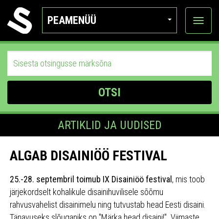
PEAMENÜÜ
Ava
katego
OTSI
ARTIKLID JA UUDISED
ALGAB DISAINIÖÖ FESTIVAL
25.-28. septembril toimub IX Disainiöö festival
, mis toob
järjekordselt kohalikule disainihuvilisele sõõmu
rahvusvahelist disainimelu ning tutvustab head Eesti disaini.
Tänavuseks slõuganiks on "Märka head disaini!". Viimaste