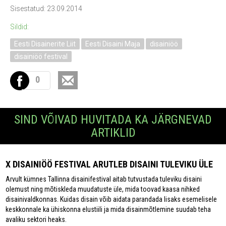
Sisestatud: 23.09.2014
Sildid:
Eesti Disainerite Liit
Eesti Disaini Maja
disainiöö
disainiöö festival
0
SIND VÕIVAD HUVITADA KA JÄRGNEVAD
ARTIKLID
X DISAINIÖÖ FESTIVAL ARUTLEB DISAINI TULEVIKU ÜLE
Arvult kümnes Tallinna disainifestival aitab tutvustada tuleviku disaini
olemust ning mõtiskleda muudatuste üle, mida toovad kaasa nihked
disainivaldkonnas. Kuidas disain võib aidata parandada lisaks esemelisele
keskkonnale ka ühiskonna elustiili ja mida disainmõtlemine suudab teha
avaliku sektori heaks.