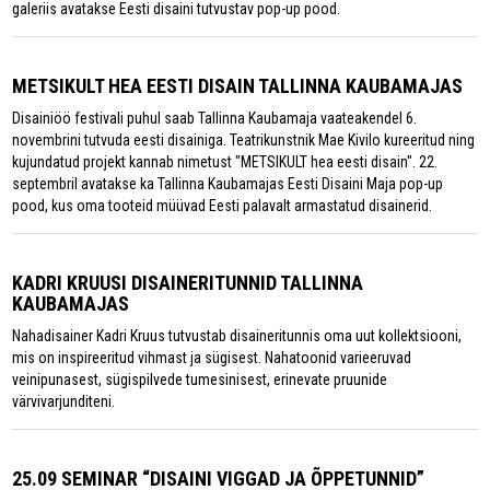
galeriis avatakse Eesti disaini tutvustav pop-up pood.
METSIKULT HEA EESTI DISAIN TALLINNA KAUBAMAJAS
Disainiöö festivali puhul saab Tallinna Kaubamaja vaateakendel 6.
novembrini tutvuda eesti disainiga. Teatrikunstnik Mae Kivilo kureeritud ning
kujundatud projekt kannab nimetust "METSIKULT hea eesti disain". 22.
septembril avatakse ka Tallinna Kaubamajas Eesti Disaini Maja pop-up
pood, kus oma tooteid müüvad Eesti palavalt armastatud disainerid.
KADRI KRUUSI DISAINERITUNNID TALLINNA
KAUBAMAJAS
Nahadisainer Kadri Kruus tutvustab disaineritunnis oma uut kollektsiooni,
mis on inspireeritud vihmast ja sügisest. Nahatoonid varieeruvad
veinipunasest, sügispilvede tumesinisest, erinevate pruunide
värvivarjunditeni.
25.09 SEMINAR “DISAINI VIGGAD JA ÕPPETUNNID”