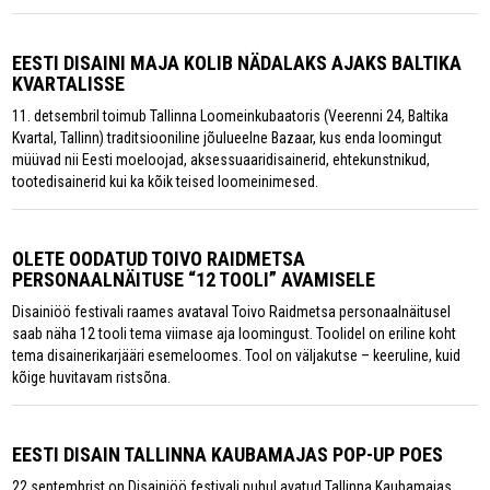
EESTI DISAINI MAJA KOLIB NÄDALAKS AJAKS BALTIKA
KVARTALISSE
11. detsembril toimub Tallinna Loomeinkubaatoris (Veerenni 24, Baltika
Kvartal, Tallinn) traditsiooniline jõulueelne Bazaar, kus enda loomingut
müüvad nii Eesti moeloojad, aksessuaaridisainerid, ehtekunstnikud,
tootedisainerid kui ka kõik teised loomeinimesed.
OLETE OODATUD TOIVO RAIDMETSA
PERSONAALNÄITUSE “12 TOOLI” AVAMISELE
Disainiöö festivali raames avataval Toivo Raidmetsa personaalnäitusel
saab näha 12 tooli tema viimase aja loomingust. Toolidel on eriline koht
tema disainerikarjääri esemeloomes. Tool on väljakutse – keeruline, kuid
kõige huvitavam ristsõna.
EESTI DISAIN TALLINNA KAUBAMAJAS POP-UP POES
22.septembrist on Disainiöö festivali puhul avatud Tallinna Kaubamajas