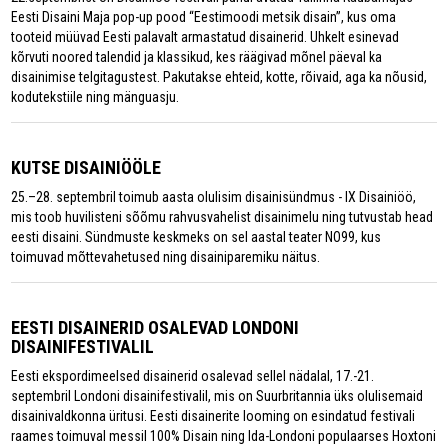
Eesti Disaini Maja pop-up pood “Eestimoodi metsik disain”, kus oma
tooteid müüvad Eesti palavalt armastatud disainerid. Uhkelt esinevad
kõrvuti noored talendid ja klassikud, kes räägivad mõnel päeval ka
disainimise telgitagustest. Pakutakse ehteid, kotte, rõivaid, aga ka nõusid,
kodutekstiile ning mänguasju.
KUTSE DISAINIÖÖLE
25.–28. septembril toimub aasta olulisim disainisündmus - IX Disainiöö,
mis toob huvilisteni sõõmu rahvusvahelist disainimelu ning tutvustab head
eesti disaini. Sündmuste keskmeks on sel aastal teater NO99, kus
toimuvad mõttevahetused ning disainiparemiku näitus.
EESTI DISAINERID OSALEVAD LONDONI
DISAINIFESTIVALIL
Eesti ekspordimeelsed disainerid osalevad sellel nädalal, 17.-21.
septembril Londoni disainifestivalil, mis on Suurbritannia üks olulisemaid
disainivaldkonna üritusi. Eesti disainerite looming on esindatud festivali
raames toimuval messil 100% Disain ning Ida-Londoni populaarses Hoxtoni