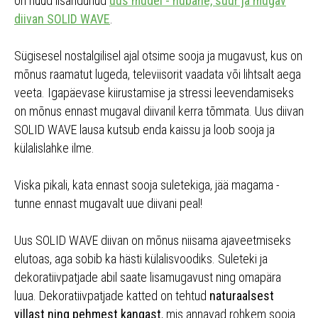
on nüüd lisandunud
uus mudel - hubane, suur ja mugav
diivan SOLID WAVE
.
Sügisesel nostalgilisel ajal otsime sooja ja mugavust, kus on
mõnus raamatut lugeda, televiisorit vaadata või lihtsalt aega
veeta. Igapäevase kiirustamise ja stressi leevendamiseks
on mõnus ennast mugaval diivanil kerra tõmmata. Uus diivan
SOLID WAVE lausa kutsub enda kaissu ja loob sooja ja
külalislahke ilme.
Viska pikali, kata ennast sooja suletekiga, jää magama -
tunne ennast mugavalt uue diivani peal!
Uus SOLID WAVE diivan on mõnus niisama ajaveetmiseks
elutoas, aga sobib ka hästi külalisvoodiks. Suleteki ja
dekoratiivpatjade abil saate lisamugavust ning omapära
luua. Dekoratiivpatjade katted on tehtud
naturaalsest
villast ning pehmest kangast
, mis annavad rohkem sooja.