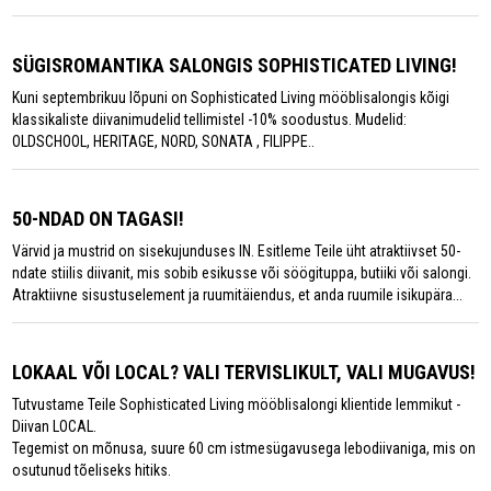
SÜGISROMANTIKA SALONGIS SOPHISTICATED LIVING!
Kuni septembrikuu lõpuni on Sophisticated Living mööblisalongis kõigi
klassikaliste diivanimudelid tellimistel -10% soodustus. Mudelid:
OLDSCHOOL, HERITAGE, NORD, SONATA , FILIPPE..
50-NDAD ON TAGASI!
Värvid ja mustrid on sisekujunduses IN. Esitleme Teile üht atraktiivset 50-
ndate stiilis diivanit, mis sobib esikusse või söögituppa, butiiki või salongi.
Atraktiivne sisustuselement ja ruumitäiendus, et anda ruumile isikupära...
LOKAAL VÕI LOCAL? VALI TERVISLIKULT, VALI MUGAVUS!
Tutvustame Teile Sophisticated Living mööblisalongi klientide lemmikut -
Diivan LOCAL.
Tegemist on mõnusa, suure 60 cm istmesügavusega lebodiivaniga, mis on
osutunud tõeliseks hitiks.