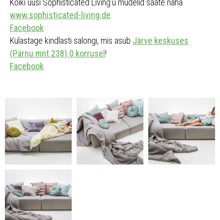
Kõiki uusi Sophisticated Living’u mudelid saate näha
www.sophisticated-living.de
.
Facebook
Külastage kindlasti salongi, mis asub
Järve keskuses
(Pärnu mnt 238) 0 korrusel
!
Facebook