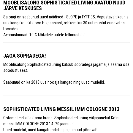
MÖÖBLISALONG SOPHISTICATED LIVING AVATUD NÜÜD
JÄRVE KESKUSES
Salongi on saabunud uued näidised - SLOPE ja FYFTIES. Vapustavalt kaunis
uus kangakollektsioon Hispaaniast, rohkem kui 30 uut mustrit erinevates
toonides.
Avamishinnad -10 % kõikidele uutele tellimustele!
JAGA SÕPRADEGA!
Mööblisalong Sophisticated Living kutsub sõpradega jagama ja saama osa
soodustusest.
Saabunud on ka 2013 uue hooaja kangad ning uued mudelid.
SOPHISTICATED LIVING MESSIL IMM COLOGNE 2013
Ootame teid külastama brändi Sophisticated Living väljapanekut Kölni
messil IMM COLOGNE 2013 14.-20.jaanuaril.
Uued mudelid, uued kangatrendid ja palju muud põnevat!