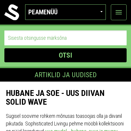
PEAMENÜÜ
Ava
katego
OTSI
ARTIKLID JA UUDISED
HUBANE JA SOE - UUS DIIVAN
SOLID WAVE
Sügisel soovime rohkem mõnusas toasoojas olla ja diivanil
pikutada. Sophisticated Livingu pehme mööbli kollektsiooni