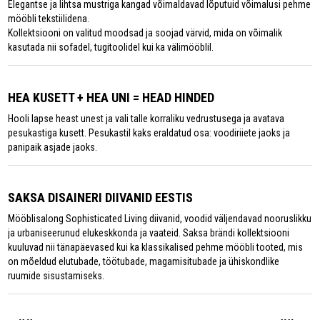
Elegantse ja lihtsa mustriga kangad võimaldavad lõputuid võimalusi pehme
mööbli tekstiilidena.
Kollektsiooni on valitud moodsad ja soojad värvid, mida on võimalik
kasutada nii sofadel, tugitoolidel kui ka välimööblil.
HEA KUSETT + HEA UNI = HEAD HINDED
Hooli lapse heast unest ja vali talle korraliku vedrustusega ja avatava
pesukastiga kusett. Pesukastil kaks eraldatud osa: voodiriiete jaoks ja
panipaik asjade jaoks.
SAKSA DISAINERI DIIVANID EESTIS
Mööblisalong Sophisticated Living diivanid, voodid väljendavad nooruslikku
ja urbaniseerunud elukeskkonda ja vaateid. Saksa brändi kollektsiooni
kuuluvad nii tänapäevased kui ka klassikalised pehme mööbli tooted, mis
on mõeldud elutubade, töötubade, magamisitubade ja ühiskondlike
ruumide sisustamiseks.