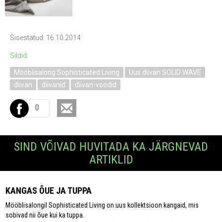
Sisestatud: 16.10.2014
Sildid:
Mööblisalong Sophisticated Living
Uus diivan SOLID WAVE
diivan
diivanid
diivan-voodid
0
SIND VÕIVAD HUVITADA KA JÄRGNEVAD
ARTIKLID
KANGAS ÕUE JA TUPPA
Mööblisalongil Sophisticated Living on uus kollektsioon kangaid, mis
sobivad nii õue kui ka tuppa.