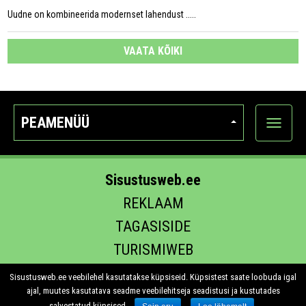
Uudne on kombineerida modernset lahendust .....
VAATA KÕIKI
PEAMENÜÜ
Ava
kategoo
Sisustusweb.ee
REKLAAM
TAGASISIDE
TURISMIWEB
EHITUS.EE
Sisustusweb.ee veebilehel kasutatakse küpsiseid. Küpsistest saate loobuda igal
ajal, muutes kasutatava seadme veebilehitseja seadistusi ja kustutades
salvestatud küpsised.