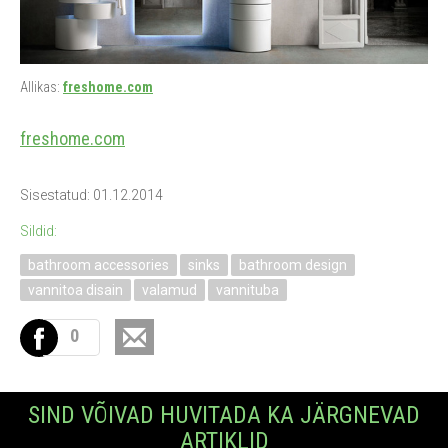
Allikas:
freshome.com
freshome.com
Sisestatud: 01.12.2014
Sildid:
bathroom accessories
sinks
bathroom design
vannitoa disain
valamud
vannituba
0
SIND VÕIVAD HUVITADA KA JÄRGNEVAD
ARTIKLID