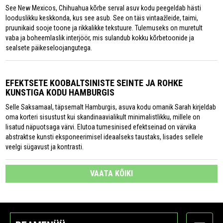
See New Mexicos, Chihuahua kõrbe serval asuv kodu peegeldab hästi
looduslikku keskkonda, kus see asub. See on täis vintaažleide, taimi,
pruunikaid sooje toone ja rikkalikke tekstuure. Tulemuseks on muretult
vaba ja boheemlaslik interjöör, mis sulandub kokku kõrbetoonide ja
sealsete päikeseloojangutega.
EFEKTSETE KOOBALTSINISTE SEINTE JA ROHKE
KUNSTIGA KODU HAMBURGIS
Selle Saksamaal, täpsemalt Hamburgis, asuva kodu omanik Sarah kirjeldab
oma korteri sisustust kui skandinaavialikult minimalistlikku, millele on
lisatud näpuotsaga värvi. Elutoa tumesinised efektseinad on värvika
abstraktse kunsti eksponeerimisel ideaalseks taustaks, lisades sellele
veelgi sügavust ja kontrasti.
VAATA KÕIKI