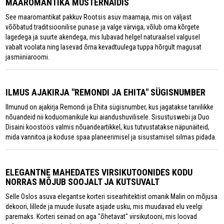
MAAROMANTIKA MUSTERNÄIDIS
See maaromantikat pakkuv Rootsis asuv maamaja, mis on väljast
võõbatud traditsioonilise punase ja valge värviga, võlub oma kõrgete
lagedega ja suurte akendega, mis lubavad helgel naturaalsel valgusel
vabalt voolata ning lasevad õrna kevadtuulega tuppa hõrgult magusat
jasmiiniaroomi.
ILMUS AJAKIRJA "REMONDI JA EHITA" SÜGISNUMBER
Ilmunud on ajakirja Remondi ja Ehita sügisnumber, kus jagatakse tarvilikke
nõuandeid nii koduomanikule kui aiandushuvilisele. Sisustuswebi ja Duo
Disaini koostöös valmis nõuandeartikkel, kus tutvustatakse näpunäiteid,
mida vannitoa ja koduse spaa planeerimisel ja sisustamisel silmas pidada.
ELEGANTNE MAHEDATES VIRSIKUTOONIDES KODU
NORRAS MÕJUB SOOJALT JA KUTSUVALT
Selle Oslos asuva elegantse korteri sisearhitektist omanik Malin on mõjusa
dekoori, lillede ja muude ilusate asjade usku, mis muudavad elu veelgi
paremaks. Korteri seinad on aga "õhetavat" virsikutooni, mis loovad