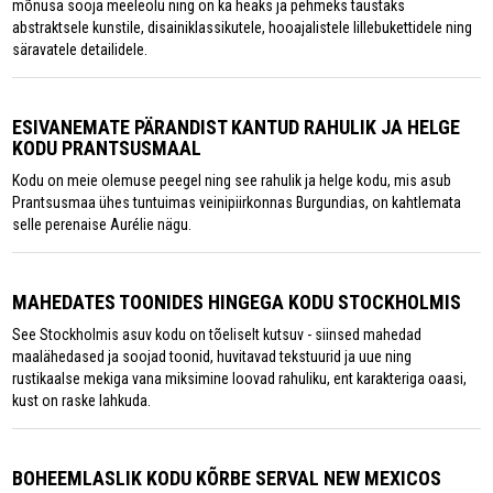
mõnusa sooja meeleolu ning on ka heaks ja pehmeks taustaks
abstraktsele kunstile, disainiklassikutele, hooajalistele lillebukettidele ning
säravatele detailidele.
ESIVANEMATE PÄRANDIST KANTUD RAHULIK JA HELGE
KODU PRANTSUSMAAL
Kodu on meie olemuse peegel ning see rahulik ja helge kodu, mis asub
Prantsusmaa ühes tuntuimas veinipiirkonnas Burgundias, on kahtlemata
selle perenaise Aurélie nägu.
MAHEDATES TOONIDES HINGEGA KODU STOCKHOLMIS
See Stockholmis asuv kodu on tõeliselt kutsuv - siinsed mahedad
maalähedased ja soojad toonid, huvitavad tekstuurid ja uue ning
rustikaalse mekiga vana miksimine loovad rahuliku, ent karakteriga oaasi,
kust on raske lahkuda.
BOHEEMLASLIK KODU KÕRBE SERVAL NEW MEXICOS