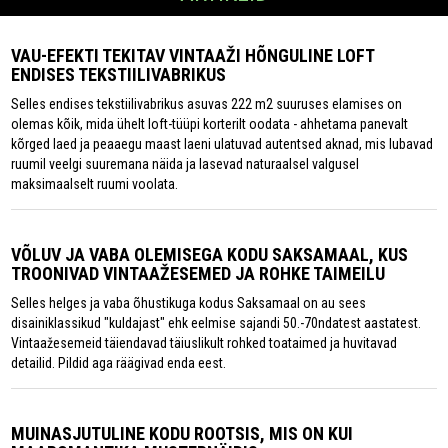
VAU-EFEKTI TEKITAV VINTAAŽI HÕNGULINE LOFT
ENDISES TEKSTIILIVABRIKUS
Selles endises tekstiilivabrikus asuvas 222 m2 suuruses elamises on
olemas kõik, mida ühelt loft-tüüpi korterilt oodata - ahhetama panevalt
kõrged laed ja peaaegu maast laeni ulatuvad autentsed aknad, mis lubavad
ruumil veelgi suuremana näida ja lasevad naturaalsel valgusel
maksimaalselt ruumi voolata.
VÕLUV JA VABA OLEMISEGA KODU SAKSAMAAL, KUS
TROONIVAD VINTAAŽESEMED JA ROHKE TAIMEILU
Selles helges ja vaba õhustikuga kodus Saksamaal on au sees
disainiklassikud "kuldajast" ehk eelmise sajandi 50.-70ndatest aastatest.
Vintaažesemeid täiendavad täiuslikult rohked toataimed ja huvitavad
detailid. Pildid aga räägivad enda eest.
MUINASJUTULINE KODU ROOTSIS, MIS ON KUI