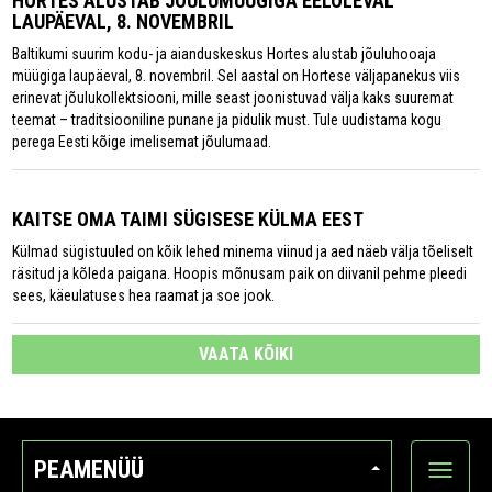
HORTES ALUSTAB JÕULUMÜÜGIGA EELOLEVAL
LAUPÄEVAL, 8. NOVEMBRIL
Baltikumi suurim kodu- ja aianduskeskus Hortes alustab jõuluhooaja
müügiga laupäeval, 8. novembril. Sel aastal on Hortese väljapanekus viis
erinevat jõulukollektsiooni, mille seast joonistuvad välja kaks suuremat
teemat – traditsiooniline punane ja pidulik must. Tule uudistama kogu
perega Eesti kõige imelisemat jõulumaad.
KAITSE OMA TAIMI SÜGISESE KÜLMA EEST
Külmad sügistuuled on kõik lehed minema viinud ja aed näeb välja tõeliselt
räsitud ja kõleda paigana. Hoopis mõnusam paik on diivanil pehme pleedi
sees, käeulatuses hea raamat ja soe jook.
VAATA KÕIKI
PEAMENÜÜ
Ava