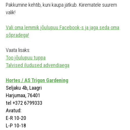
Pakkumine kehtib, kuni kaupa jätkub. Kiirematele suurem
valik!
Vali oma lemmik jõulupuu Facebook-s ja jaga seda oma
sõpradega!
Vaata lisaks:
Too jõulupuu tuppa
Talvised iludused advendiaega
Hortes / AS Trigon Gardening
Seljaku 4b, Laagri
Harjumaa, 76401
tel +372 6799333
Avatud:
E-R 10-20
L-P 10-18