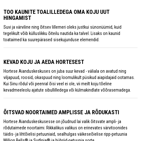
TOO KAUNITE TOALILLEDEGA OMA KOJU UUT
HINGAMIST
Suvi ja värviline ning õitsev lillemeri oleks justkui sünonüümid, kuid
tegelikult võib külluslikku õiteilu nautida ka talvel. Lisaks on kaunid
toataimed ka suurepärased sisekujunduse elemendid.
KEVAD KOJU JA AEDA HORTESEST
Hortese Aianduskeskuses on juba suur kevad - väliala on avatud ning
viljapuud, roosid, okaspuud ning loomulikult püsikud aiapidajaid ootamas.
Kui Sinu rõdul või peenral õisi veel ei ole, vii meilt koju tõeline
kevadmeeleolu ajatute sibullilledega või külmakindlate võõrasemadega.
ÕITSVAD NOORTAIMED AMPLISSE JA RÕDUKASTI
Hortese Aianduskeskusesse on jõudnud lai valik õitsvate ampli- ja
rõdutaimede noortaimi. Rikkalikus valikus on erinevates värvitoonides
täidis- ja lihtõielisi petuuniaid, sealhulgas väikeseõielise ripp-petuunia
Million Bells® ja Surfinia® ja hübriid-petuunia sorte.