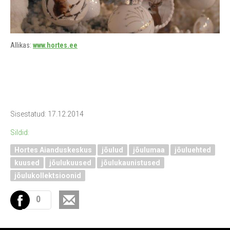
Allikas:
www.hortes.ee
Sisestatud: 17.12.2014
Sildid:
Hortes Aianduskeskus
jõulud
jõulumaa
jõuluehted
kuused
jõulukuused
jõulukaunistused
jõulukollektsioonid
0