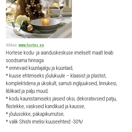
Allikas:
www.hortes.ee
Hortese kodu- ja aianduskeskuse imeliselt maalt leiab
soodsama hinnaga:
* erinevaid küünlajalgu ja küünlaid;
* kuuse ehtimiseks jõulukuule – klaasist ja plastist,
komplektidena ja üksikult, samuti inglijuukseid, linnukesi,
liblikaid ja palju muud;
* kodu kaunistamiseks jäiseid oksi, dekoratiivseid patju,
fliistekke, vaskseid kandikuid ja kausse;
* jõulusokke, päkapikumütse;
* valik Shishi imelisi kuuseehteid -30%!