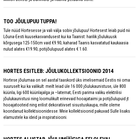
TOO JÕULUPUU TUPPA!
Tule nüüd Hortesesse ja vali välja sobiv jõulupuu! Hortesest leiab puid nii
Lõuna-Eesti kuusekasvandusest kui ka Taanist: harilik jõulukuusk
kõrgusega 125-150cm vaid €9.90; kaharad Taanis kasvatatud kaukaasia
nulud alates €19.90; potijõulupuud alates € 1.60.
HORTES ESITLEB: JÕULUKOLLEKTSIOONID 2014
Hortese jõulumaa on sel aastal taaskord üks imelisemaid Eestis nii oma
suuruselt kui ka valikult: meilt leiad üle 16 000 jõulukaunistuse, üle 800
küünla, ligi 600 küünlajalga ja –laternat, Eesti parima valiku elektrilisi
jõulukaunistusi ning loomulikult erinevaid hooajataimi ja potijõulupuid jt
hooajatooteid ning erilist dekoratiivset sisustuskaupa, mille oleme
koondanud kollektsioonidesse. Meie kollektsioonid pakuvad Sulle lisaks
elamustele ka ideid ja inspiratsiooni.