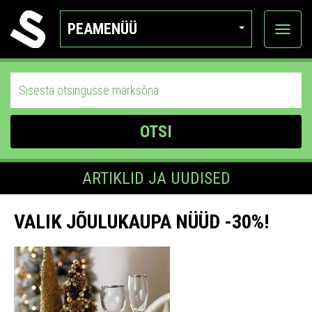
PEAMENÜÜ
Ava
katego
OTSI
ARTIKLID JA UUDISED
VALIK JÕULUKAUPA NÜÜD -30%!