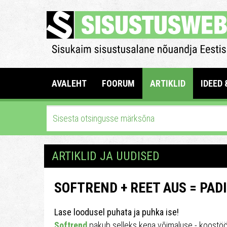
AVALEHT
FOORUM
ARTIKLID
IDEED 
ARTIKLID JA UUDISED
SOFTREND + REET AUS = PAD
Lase loodusel puhata ja puhka ise!
Softrend
pakub selleks kena võimaluse - koostöö