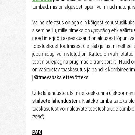
tumbad, mis on algusest lõpuni valminud materjalis
Väline efektsus on aga siin kõigest kohustuslikuks
sisemine ilu, mille nimeks on
upcycling
ehk
väärtu
need interjööri aksessuaarid on algusest lõpuni va
tööstuslikust tootmisest üle jääb ja just nimelt selle
juba midagi valmistatud on. Katted on valmistatud p
tootmisülejäägina prügimäele transporditi. Nüüd o
on väärtustav taaskasutus ja paindlik kombineerimin
jäätmevabaks ettevõtteks
.
Uute lahenduste otsimine keskkonna ülekoormamis
stiilsete lahendusteni
. Näiteks tumba täiteks ol
taaskasutust võimaldavate tööstusharude sümbioos
trend
).
PADI