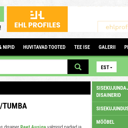
& NIPID
HUVITAVAD TOOTED
TEE ISE
GALERII
P
EST
SISEKUJUNDAJ
DISAINERID
I/TUMBA
SISEKUJUNDUS
MÖÖBEL
s disainer
Reet Ausiga
valmisid padjad ja