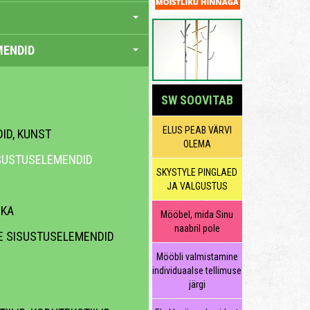
MENDID
SW SOOVITAB
ELUS PEAB VÄRVI
DID, KUNST
OLEMA
SUSTUSELEMENDID
SKYSTYLE PINGLAED
JA VALGUSTUS
IKA
Mööbel, mida Sinu
naabril pole
E SISUSTUSELEMENDID
Mööbli valmistamine
individuaalse tellimuse
järgi