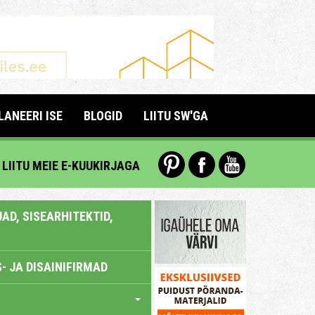
LANEERI ISE
BLOGID
LIITU SW'GA
LIITU MEIE E-KUUKIRJAGA
AD, SISEARHITEKTID,
- JA DISAINIFIRMAD