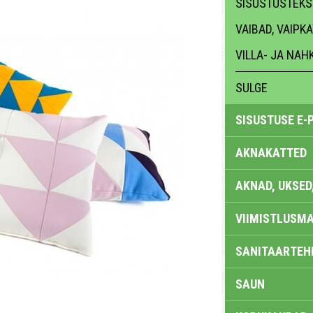
SISUSTUSTEKST
VAIBAD, VAIPK
VILLA- JA NA
SULGE
SISUSTUSE E-
AKNAKATTED
AKNAD, UKSED
VIIMISTLUSMA
SANITAARTEHN
SAUN