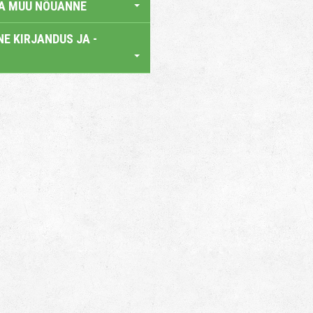
JA MUU NÕUANNE
E KIRJANDUS JA -