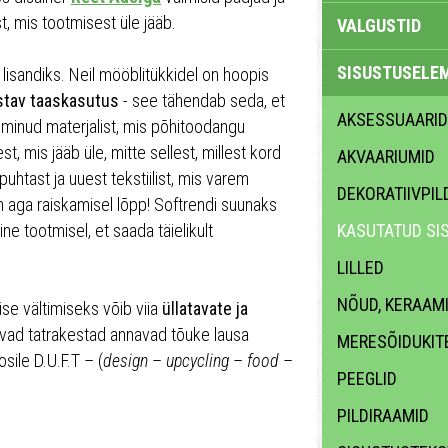
t, mis tootmisest üle jääb.
VALGUSTID
SISUSTUSELE
 lisandiks. Neil mööblitükkidel on hoopis
stav taaskasutus
- see tähendab seda, et
AKSESSUAARID
lminud materjalist, mis põhitoodangu
st, mis jääb üle, mitte sellest, millest kord
AKVAARIUMID
uhtast ja uuest tekstiilist, mis varem
DEKORATIIVPIL
n aga raiskamisel lõpp! Softrendi suunaks
e tootmisel, et saada täielikult
KASUTATUD SI
LILLED
NÕUD, KERAAM
e vältimiseks võib viia
üllatavate ja
evad tatrakestad annavad tõuke lausa
MERESÕIDUKIT
ile D.U.F.T – (
design
–
upcycling
–
food
–
PEEGLID
PILDIRAAMID