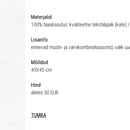
Materjalid
100% taaskasutus: kvaliteetne tekstiilijääk (kate) / v
Lisainfo
erinevad mustri- ja värvikombinatasioonid, valik uu
Mõõdud
45X45 cm
Hind
alates 30 EUR
TUMBA