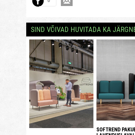
0
SIND VÕIVAD HUVITADA KA JÄRGN
SOFTREND PAKUB