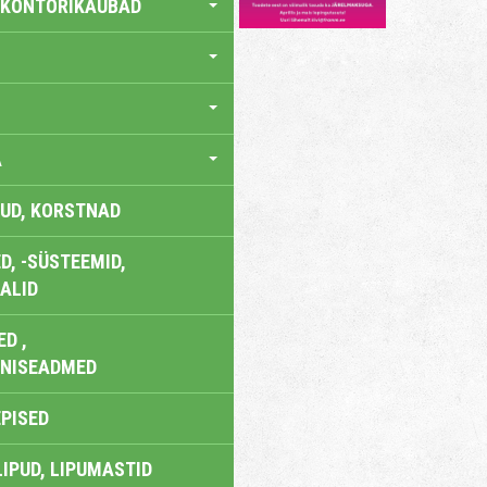
 KONTORIKAUBAD
A
UD, KORSTNAD
, -SÜSTEEMID,
ALID
D ,
ONISEADMED
EPISED
LIPUD, LIPUMASTID