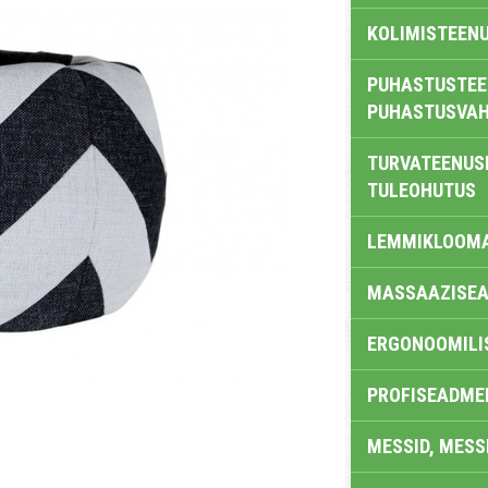
KOLIMISTEEN
PUHASTUSTEE
PUHASTUSVAH
TURVATEENUS
TULEOHUTUS
LEMMIKLOOM
MASSAAZISEA
ERGONOOMILI
PROFISEADME
MESSID, MESS