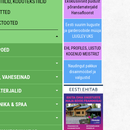
IILID, KODUTEKSTIILID
Eksklusiivsed puidust
põrandamaterjalid
ATTED
Hansafloorist
HKTOOTED
Eesti suurim liuguste
ja garderoobide müüja
LIUGLEV UKS
EHL PROFILES, LIISTUD
POED
KOGENUD MEISTRILT
Naudingut pakkuv
disainmööbel ja
, VAHESEINAD
valgustid
TERJALID
IKA & SPAA