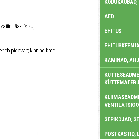
KODUKAUBAD,
AED
atiini jääk (sisu)
EHITUS
EHITUSKEEMI
eneb pidevalt; kinnine kate
KAMINAD, AHJ
KÜTTESEADMED
KÜTTEMATERJ
KLIIMASEADME
VENTILATSIO
SEPIKOJAD, S
POSTKASTID, 