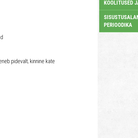
KOOLITUSED 
SISUSTUSALAN
PERIOODIKA
ad
eneb pidevalt; kinnine kate