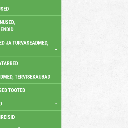
USED
NUSED,
ENDID
ED JA TURVASEADMED,
ATARBED
DMED, TERVISEKAUBAD
SED TOOTED
D
IREISID