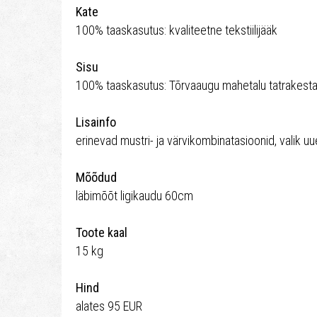
Kate
100% taaskasutus: kvaliteetne tekstiilijääk
Sisu
100% taaskasutus: Tõrvaaugu mahetalu tatrakest
Lisainfo
erinevad mustri- ja värvikombinatasioonid, valik uu
Mõõdud
läbimõõt ligikaudu 60cm
Toote kaal
15 kg
Hind
alates 95 EUR