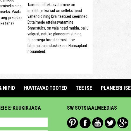
oalillede
Taimede ettekasvatamine on
tamiseks ning
imelihtne, kui sul on selleks head
iseks. Vaata
vahendid ning kvaliteetsed seemned.
 aeg ja kuidas
Et taimede ettekasvatamine
ike teha?
õnnestuks, on vaja head mulda, palju
valgust, natuke planeerimist ning
südamega hoolitsemist. Loe
lähemalt aianduskeksus Hansaplant
nõuandeid.
& NIPID
HUVITAVAD TOOTED
TEE ISE
PLANEERI ISE
MEIE E-KUUKIRJAGA
SW SOTSIAALMEEDIAS