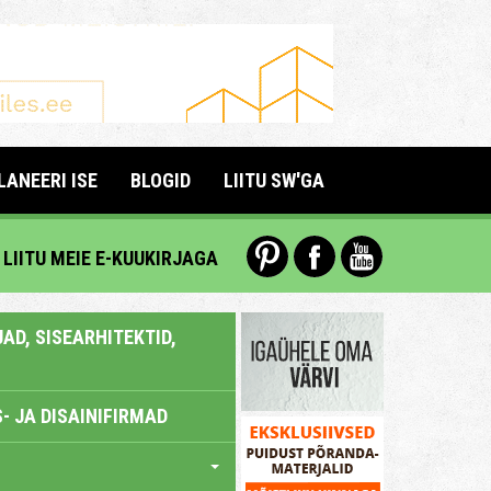
LANEERI ISE
BLOGID
LIITU SW'GA
LIITU MEIE E-KUUKIRJAGA
AD, SISEARHITEKTID,
- JA DISAINIFIRMAD