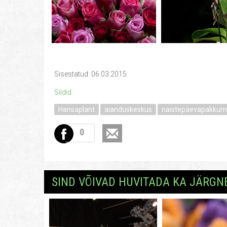
Sisestatud: 06.03.2015
Sildid:
Hansaplant
aianduskeskus
naistepäevapakkum
0
SIND VÕIVAD HUVITADA KA JÄRGN