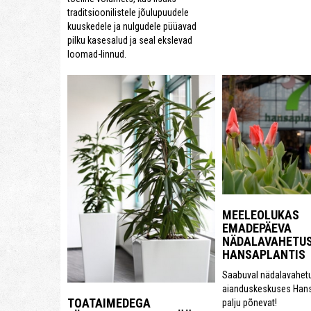
traditsioonilistele jõulupuudele
kuuskedele ja nulgudele püüavad
pilku kasesalud ja seal ekslevad
loomad-linnud.
MEELEOLUKAS
EMADEPÄEVA
NÄDALAVAHETU
HANSAPLANTIS
Saabuval nädalavahet
aianduskeskuses Hans
TOATAIMEDEGA
palju põnevat!