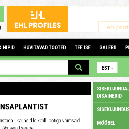
& NIPID
HUVITAVAD TOOTED
TEE ISE
GALERII
P
EST
SISEKUJUNDAJ
DISAINERID
ANSAPLANTIST
SISEKUJUNDUS
istada - kauneid lõikelilli, potiga võimsaid
MÖÖBEL
t lõhnavaid seepe.