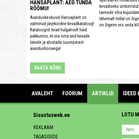
spetsialisti nõuanded t
HANSAPLANT: AEG TUNDA
kevadiseks ümberistu
RÕÕMU!
taimede võra kujundam
Aianduskeskusel Hansaplant on
lähemalt millal on õige
valminud järjekordne kevadkataloog!
on õigeim viis seda kõ
Kataloogist leiad hulgaliselt häid
pakkumisi, et viia oma aed kevade
lainele ja alustada suurepärast
aiandushooaega!
VAATA KÕIKI
AVALEHT
FOORUM
ARTIKLID
IDEED 
LIITU 
Sisustusweb.ee
REKLAAM
TAGASISIDE