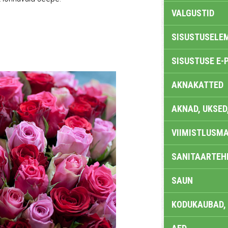
VALGUSTID
SISUSTUSELE
SISUSTUSE E-
AKNAKATTED
AKNAD, UKSED
VIIMISTLUSMA
SANITAARTEHN
SAUN
KODUKAUBAD,