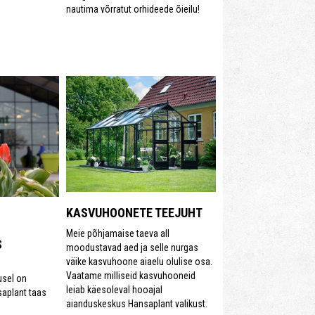
nautima võrratut orhideede õieilu!
KASVUHOONETE TEEJUHT
Meie põhjamaise taeva all
S
moodustavad aed ja selle nurgas
väike kasvuhoone aiaelu olulise osa.
Vaatame milliseid kasvuhooneid
usel on
leiab käesoleval hooajal
aplant taas
aianduskeskus Hansaplant valikust.