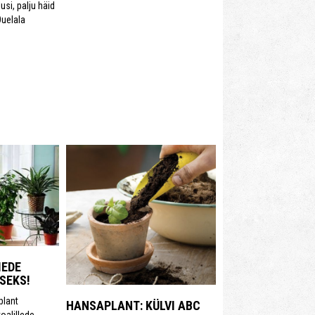
usi, palju häid
Õuelala
MEDE
SEKS!
lant
HANSAPLANT: KÜLVI ABC