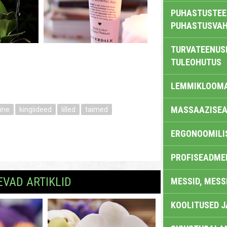
PUHASTUSTEE
PUHASTUSVAH
TURVATEENUS
TULEOHUTUS
LEMMIKLOOM
MASSAAZISEA
ine
kingiideed
lilled
taimed
ERGONOOMILI
PROFISEADME
EVAD ARTIKLID
MESSID, MESS
KOOLITUSED 