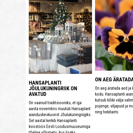
ON AEG ÄRATAD
HANSAPLANTI
JÕULUKUNINGRIIK ON
On aeg äratada aed ja
AVATUD
kodu. Hansaplanti aia
kutsub kõiki välja vali
On saanud traditsiooniks, et iga
pojenge, viljapuid ja 
aasta novembris muutub Hansaplant
ning hekitaimi.
aianduskeskusest Jõulukuningriigiks.
Sel aastal kerkib Hansaplanti
koostöös Eesti Loodusmuuseumiga
tõeline võlumets, kus lisaks