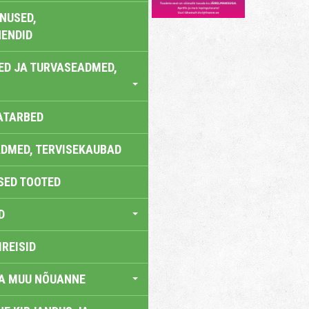
NUSED,
ENDID
ED JA TURVASEADMED,
ATARBED
DMED, TERVISEKAUBAD
SED TOOTED
D
IREISID
JA MUU NÕUANNE