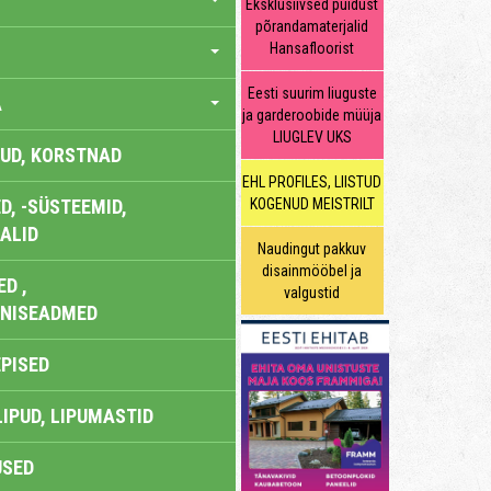
Eksklusiivsed puidust
põrandamaterjalid
Hansafloorist
Eesti suurim liuguste
A
ja garderoobide müüja
LIUGLEV UKS
UD, KORSTNAD
EHL PROFILES, LIISTUD
, -SÜSTEEMID,
KOGENUD MEISTRILT
ALID
Naudingut pakkuv
disainmööbel ja
D ,
valgustid
ONISEADMED
EPISED
LIPUD, LIPUMASTID
USED