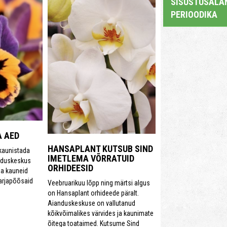
SISUSTUSALAN
PERIOODIKA
A AED
HANSAPLANT KUTSUB SIND
 kaunistada
IMETLEMA VÕRRATUID
nduskeskus
ORHIDEESID
ma kauneid
marjapõõsaid
Veebruarikuu lõpp ning märtsi algus
on Hansaplant orhideede päralt.
Aianduskeskuse on vallutanud
kõikvõimalikes värvides ja kaunimate
õitega toataimed. Kutsume Sind