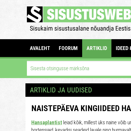
AVALEHT
FOORUM
ARTIKLID
IDEED 
ARTIKLID JA UUDISED
NAISTEPÄEVA KINGIIDEED H
Hansaplantist
leiad kõik, millest üks naine võib un
hortensiaid, kevadisi seadeid lauale ning hurmaval