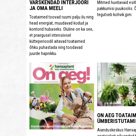
VÄRSKENDAD INTERJÖÖRI
Mitmed huvitavaid esitl
JA OMA MEELI
pakkumisi puukoolis. 
tegutseb kohvik jpm.
Toataimed toovad ruumi palju ilu ning
head energiat, muudavad kodud ja
kontorid hubaseks. Oluline on ka see,
et praegusel intensiivsel
kütteperioodil aitavad toataimed
õhku puhastada ning toodavad
juurde hapnikku.
ON AEG TOATAI
ÜMBERISTUTAMI
Aianduskeskus Hansap