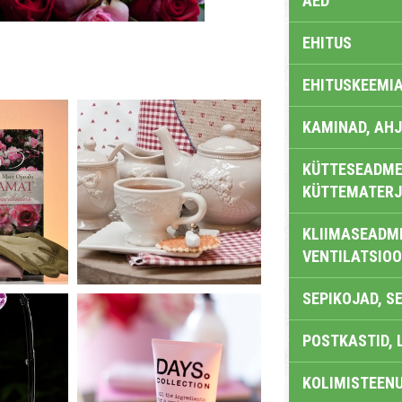
AED
EHITUS
EHITUSKEEMI
KAMINAD, AHJ
KÜTTESEADMED
KÜTTEMATERJ
KLIIMASEADME
VENTILATSIO
SEPIKOJAD, S
POSTKASTID, 
KOLIMISTEEN