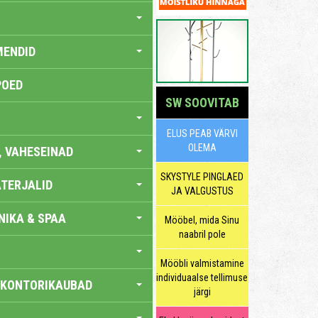
MENDID
POED
SW SOOVITAB
ELUS PEAB VÄRVI
OLEMA
, VAHESEINAD
SKYSTYLE PINGLAED
TERJALID
JA VALGUSTUS
IKA & SPAA
Mööbel, mida Sinu
naabril pole
Mööbli valmistamine
individuaalse tellimuse
 KONTORIKAUBAD
järgi