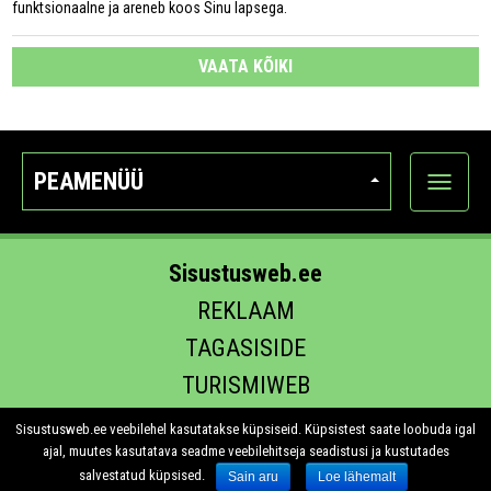
funktsionaalne ja areneb koos Sinu lapsega.
VAATA KÕIKI
PEAMENÜÜ
Ava
kategoo
Sisustusweb.ee
REKLAAM
TAGASISIDE
TURISMIWEB
EHITUS.EE
Sisustusweb.ee veebilehel kasutatakse küpsiseid. Küpsistest saate loobuda igal
ajal, muutes kasutatava seadme veebilehitseja seadistusi ja kustutades
salvestatud küpsised.
Sain aru
Loe lähemalt