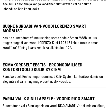
see. Kuus ekonaha ja kanga värvilahendust aitavad valida parima
lahenduse Teie kodu jaoks.
UUDNE NURGADIIVAN-VOODI LORENZO SMART
MÖÖBLIST
Kasuta suurepärast võimalust ning soeta endale Smart Mööblist uus
mugav nurgadiivan-voodi LORENZO. Kuni 14.06.15 kehtib tootele smart-
kood "Lor15" ning lisaks kehtib ka allahindlus -10%.
ESMAKORDSELT EESTIS - ERGONOOMILISED
KONTORITOOLID KULIK SYSTEM
Esmakordselt Eestis - ergonoomilised Kulik System kontoritoolid, mis on
elegantse disaini ning mugavuse täiuslik kooslus.
PARIM VALIK SINU LAPSELE - VOODID RICO SMART
Suurepärane valik Sinu lapsele on voodi RICO SMART. Voodi, mis on lõbus,