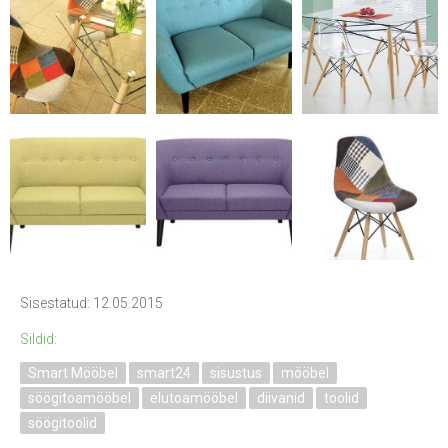
Sisestatud: 12.05.2015
Sildid:
Smart Mööbel
smart24
sisustus
mööbel
söögitoamööbel
elutoamööbel
diivanid
toolid
söögitoolid