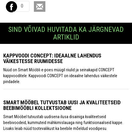
0
SIND VÕIVAD HUVITADA KA JÄRGNEVAD
ARTIKLID
KAPPVOODI CONCEPT: IDEAALNE LAHENDUS
VÄIKESTESSE RUUMIDESSE
Nüüd on Smart Mööbli e-poes müügil riiulid ja seinakapid CONCEPT
kappvooditele. Kappvoodi CONCEPT on ideaalne lahendus väikestele
pindadele.
SMART MÖÖBEL TUTVUSTAB UUSI JA KVALITEETSEID
BEEBIMÖÖBLI KOLLEKTSIOONE
Smart Mööbel tutvustab uudisena ilusa disainiga kvaliteetseid
beebivoodeid, kummuteid mähkimislauaga ning funktsionaalseid kappe.
Lisaks leiab nüüd tootevalikust ka beebile mõeldud voodipesu.