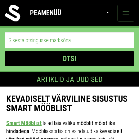
PEAMENÜÜ
Ava
katego
OTSI
ARTIKLID JA UUDISED
KEVADISELT VÄRVILINE SISUSTUS
SMART MÖÖBLIST
Smart Mööblist
leiad
laia valiku mööblit mõistlike
hindadega
. Mööbliassortiis on esindatud ka
kevadiselt