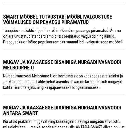
SMART MÖÖBEL TUTVUSTAB: MÖÖBLIVALGUSTUSE
VÕIMALUSED ON PEAAEGU PIIRAMATUD
Tänapäeva mööblivalgustuse võimalused on peaaegu piiramatud. Ammu
on ära unustatud standardlambid, sisseehitatud valgustid ning lühtrid.
Praeguseks on kõige populaarsemaks saanud led - valgustusega mööbel.
MUGAV JA KAASAEGSE DISAINIGA NURGADIIVANVOODI
MELBOURNE U
Nurgadiivanvoodi Melbourne U on kombinatsioon kaasaegsest disainist ja
funktsionaalsusest. Lahtivõetud asendis diivan on lai ning pakub mugavat
kohta Teie une ajaks ning ka igapäevaseks lõõgastumiseks.
MUGAV JA KAASAEGSE DISAINIGA NURGADIIVANVOODI
ANTARA SMART
Kui otsid praktilist, mugavat ning kaasaegse disainiga nurgadiivanvoodit,
mis oleks seejuures ka soodsa hinnaga, siis ANTARA SMART diivan on just