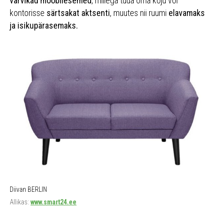
värvikad mööbliesemed
, millega tuua oma koju või
kontorisse
särtsakat aktsenti
, muutes nii ruumi
elavamaks
ja isikupärasemaks.
Diivan BERLIN
Allikas:
www.smart24.ee