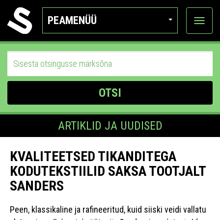
PEAMENÜÜ
Ava
katego
OTSI
ARTIKLID JA UUDISED
KVALITEETSED TIKANDITEGA
KODUTEKSTIILID SAKSA TOOTJALT
SANDERS
Peen, klassikaline ja rafineeritud, kuid siiski veidi vallatu