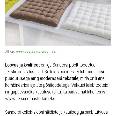
Allikas:
www.ideejaemotsioon.ee
Loovus ja kvaliteet
on iga Sandersi poolt toodetud
tekstiiltoote alustalad. Kollektsioonides leidub
hooajalise
puudutusega ning modernseid tekstiile
, mida on lihtne
kombineerida ajatute põhitoodetega. Valikust leiab tooteid
nii igapäevaseks kasutuseks kui ka säravamat lähenemist
vajavate sündmuste tarbeks.
Sandersi kollektsiooni näidiste ja kataloogiga saab tutvuda