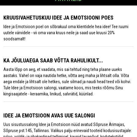
KRUUSIVAHETUSKUU IDEE JA EMOTSIOONI POES
Idee ja Emotsioon poel on sõbrakuul oma klientidele hea idee! Tee ruumi
uutele värvidele - vii oma vana kruus neile ja saad uue kruusi 20%
soodsamalt!
KA JÕULUAEGA SAAB VÕTTA RAHULIKULT...
Aasta lõpp on aeg, et vaadata, mis sai tehtud ning teha plaane uueks
aastaks. Vahel on vaja nautida hetke, võtta aeg maha ja lihtsalt olla. Võta
aega endale ja lihtsalt ole hetkes, sule silmad ja naudi head teed või kohvi.
Tule Idee ja Emotsioon salongi, vaatame koos, mis teeks rõõmu Sinu
kingisaajatele - keraamika, linikud, salvrätid, küünlad.
IDEE JA EMOTSIOON AVAS UUE SALONGI
Uus sisustussalong Idee ja Emotsioon nüüd avatud Sõpruse Ärimajas,
Sõpruse pst.145, Tallinnas. Valikus palju erinevaid tooteid kodusisustajale:
ruloo, voldik- ja ribakardinad tellimisel, kaunid lauanõud, kodutekstiilid,