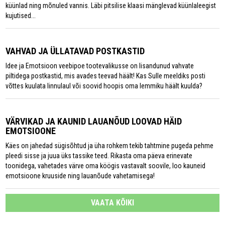
küünlad ning mõnuled vannis. Läbi pitsilise klaasi mänglevad küünlaleegist
kujutised...
VAHVAD JA ÜLLATAVAD POSTKASTID
Idee ja Emotsioon veebipoe tootevalikusse on lisandunud vahvate
piltidega postkastid, mis avades teevad häält! Kas Sulle meeldiks posti
võttes kuulata linnulaul või soovid hoopis oma lemmiku häält kuulda?
VÄRVIKAD JA KAUNID LAUANÕUD LOOVAD HÄID
EMOTSIOONE
Käes on jahedad sügisõhtud ja üha rohkem tekib tahtmine pugeda pehme
pleedi sisse ja juua üks tassike teed. Rikasta oma päeva erinevate
toonidega, vahetades värve oma köögis vastavalt soovile, loo kauneid
emotsioone kruuside ning lauanõude vahetamisega!
VAATA KÕIKI