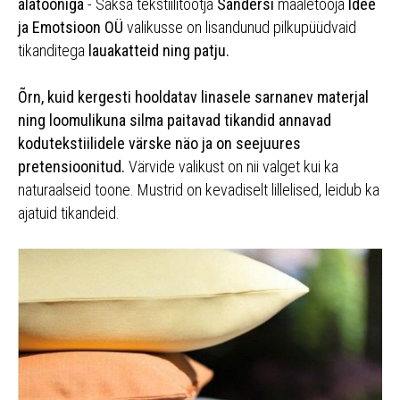
alatooniga
- Saksa tekstiilitootja
Sandersi
maaletooja
Idee
ja Emotsioon OÜ
valikusse on lisandunud pilkupüüdvaid
tikanditega
lauakatteid ning patju.
Õrn, kuid kergesti hooldatav linasele sarnanev materjal
ning loomulikuna silma paitavad tikandid annavad
kodutekstiilidele värske näo ja on seejuures
pretensioonitud.
Värvide valikust on nii valget kui ka
naturaalseid toone. Mustrid on kevadiselt lillelised, leidub ka
ajatuid tikandeid.