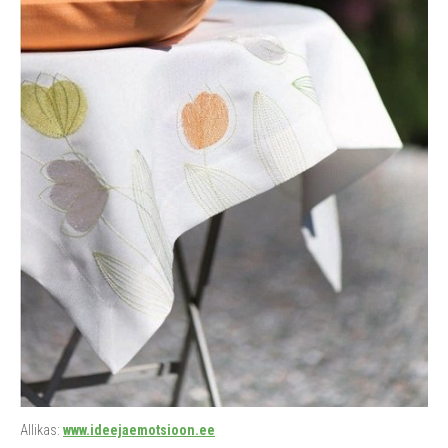
Allikas:
www.ideejaemotsioon.ee