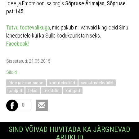
Idee ja Emotsiooni salongis
Sõpruse Ärimajas, Sõpruse
pst 145.
Tutvu tootevalikuga
, mis pakub nii vahvaid kingiideid Sinu
lähedastele kui ka Sulle kodukaunistamiseks.
Facebook!
Sisestatud: 21.05.2015
Sildid:
Idee ja Emotsioon
kodutekstiilid
sisustustekstiilid
padjad
tekid
tekstiilid
kangad
0
SIND VÕIVAD HUVITADA KA JÄRGNEVAD
ARTIKLID