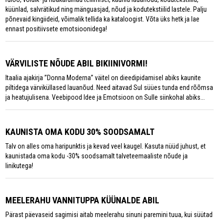
küünlad, salvrätikud ning mänguasjad, nõud ja kodutekstiilid lastele. Palju
põnevaid kingiideid, võimalik tellida ka kataloogist. Võta üks hetk ja lae
ennast positiivsete emotsioonidega!
VÄRVILISTE NÕUDE ABIL BIKIINIVORMI!
Itaalia ajakirja ’’Donna Moderna’’ väitel on dieedipidamisel abiks kaunite
piltidega värviküllased lauanõud. Need aitavad Sul süües tunda end rõõmsa
ja heatujulisena. Veebipood Idee ja Emotsioon on Sulle siinkohal abiks...
KAUNISTA OMA KODU 30% SOODSAMALT
Talv on alles oma haripunktis ja kevad veel kaugel. Kasuta nüüd juhust, et
kaunistada oma kodu -30% soodsamalt talveteemaaliste nõude ja
linikutega!
MEELERAHU VANNITUPPA KÜÜNALDE ABIL
Pärast päevaseid sagimisi aitab meelerahu sinuni paremini tuua, kui süütad